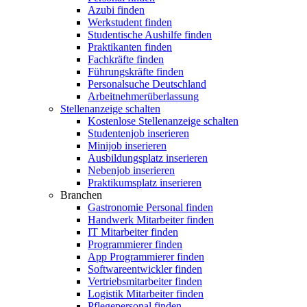
Azubi finden
Werkstudent finden
Studentische Aushilfe finden
Praktikanten finden
Fachkräfte finden
Führungskräfte finden
Personalsuche Deutschland
Arbeitnehmerüberlassung
Stellenanzeige schalten
Kostenlose Stellenanzeige schalten
Studentenjob inserieren
Minijob inserieren
Ausbildungsplatz inserieren
Nebenjob inserieren
Praktikumsplatz inserieren
Branchen
Gastronomie Personal finden
Handwerk Mitarbeiter finden
IT Mitarbeiter finden
Programmierer finden
App Programmierer finden
Softwareentwickler finden
Vertriebsmitarbeiter finden
Logistik Mitarbeiter finden
Pflegepersonal finden