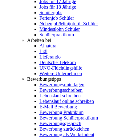
Jobs für 17 Jährige
Jobs für 18 Jährige
Schülerjobs
Ferienjob Schüler
Nebenjob/Minijob für Schüler
Mindestlohn Schüler
Schülerpraktikum
Arbeiten bei
Alnatura
Lidl
Lieferando
Deutsche Telekom
UNO-Flüchtlingshilfe
Weitere Unternehmen
Bewerbungstipps
Bewerbungsunterlagen
Bewerbungsschreiben
Lebenslauf schreiben
Lebenslauf online schreiben
E-Mail Bewerbung
Bewerbung Praktikum
Bewerbung Schülerpraktikum
Bewerbungsgespräch
Bewerbung zurückziehen
Bewerbung als Werkstudent