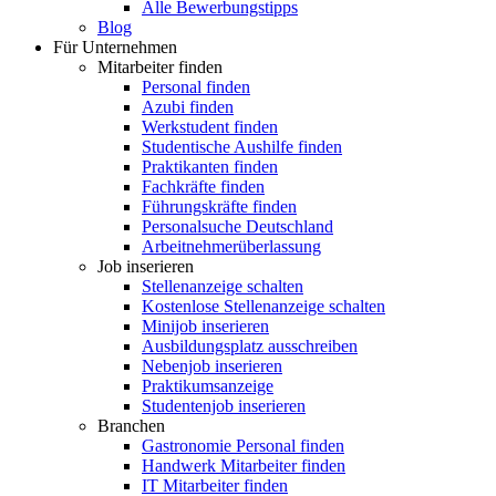
Alle Bewerbungstipps
Blog
Für Unternehmen
Mitarbeiter finden
Personal finden
Azubi finden
Werkstudent finden
Studentische Aushilfe finden
Praktikanten finden
Fachkräfte finden
Führungskräfte finden
Personalsuche Deutschland
Arbeitnehmerüberlassung
Job inserieren
Stellenanzeige schalten
Kostenlose Stellenanzeige schalten
Minijob inserieren
Ausbildungsplatz ausschreiben
Nebenjob inserieren
Praktikumsanzeige
Studentenjob inserieren
Branchen
Gastronomie Personal finden
Handwerk Mitarbeiter finden
IT Mitarbeiter finden