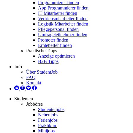
Programmierer finden
App Programmierer finden
IT Mitarbeiter finden
Vertriebsmitarbeiter finden
Logistik Mitarbeiter finden
Pflegepersonal finden
Umfrageteilnehmer finden
Promoter finden
Erntehelfer finden
Praktische Tipps
Anzeige optimieren
B2B Tipps
Info
Über StudentJob
FAQ
Kontakt
Studenten
Jobbörse
Studentenjobs
Nebenjobs
Ferienjobs
Praktikum
Minijobs