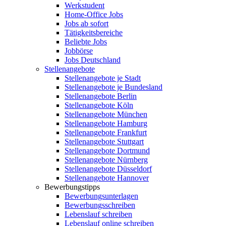
Werkstudent
Home-Office Jobs
Jobs ab sofort
Tätigkeitsbereiche
Beliebte Jobs
Jobbörse
Jobs Deutschland
Stellenangebote
Stellenangebote je Stadt
Stellenangebote je Bundesland
Stellenangebote Berlin
Stellenangebote Köln
Stellenangebote München
Stellenangebote Hamburg
Stellenangebote Frankfurt
Stellenangebote Stuttgart
Stellenangebote Dortmund
Stellenangebote Nürnberg
Stellenangebote Düsseldorf
Stellenangebote Hannover
Bewerbungstipps
Bewerbungsunterlagen
Bewerbungsschreiben
Lebenslauf schreiben
Lebenslauf online schreiben