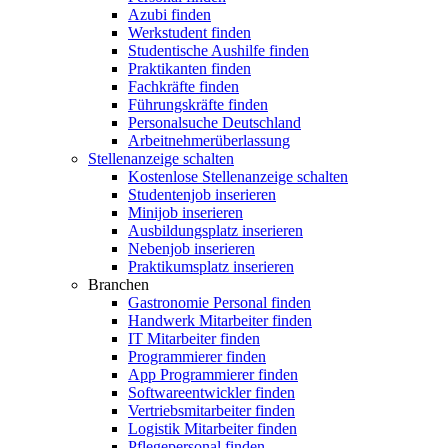
Azubi finden
Werkstudent finden
Studentische Aushilfe finden
Praktikanten finden
Fachkräfte finden
Führungskräfte finden
Personalsuche Deutschland
Arbeitnehmerüberlassung
Stellenanzeige schalten
Kostenlose Stellenanzeige schalten
Studentenjob inserieren
Minijob inserieren
Ausbildungsplatz inserieren
Nebenjob inserieren
Praktikumsplatz inserieren
Branchen
Gastronomie Personal finden
Handwerk Mitarbeiter finden
IT Mitarbeiter finden
Programmierer finden
App Programmierer finden
Softwareentwickler finden
Vertriebsmitarbeiter finden
Logistik Mitarbeiter finden
Pflegepersonal finden