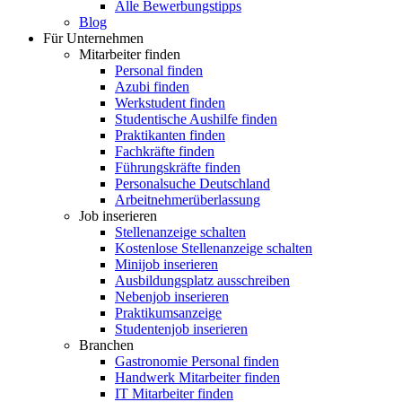
Alle Bewerbungstipps
Blog
Für Unternehmen
Mitarbeiter finden
Personal finden
Azubi finden
Werkstudent finden
Studentische Aushilfe finden
Praktikanten finden
Fachkräfte finden
Führungskräfte finden
Personalsuche Deutschland
Arbeitnehmerüberlassung
Job inserieren
Stellenanzeige schalten
Kostenlose Stellenanzeige schalten
Minijob inserieren
Ausbildungsplatz ausschreiben
Nebenjob inserieren
Praktikumsanzeige
Studentenjob inserieren
Branchen
Gastronomie Personal finden
Handwerk Mitarbeiter finden
IT Mitarbeiter finden