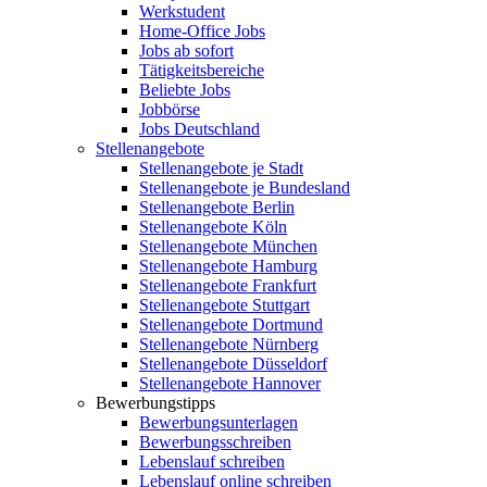
Werkstudent
Home-Office Jobs
Jobs ab sofort
Tätigkeitsbereiche
Beliebte Jobs
Jobbörse
Jobs Deutschland
Stellenangebote
Stellenangebote je Stadt
Stellenangebote je Bundesland
Stellenangebote Berlin
Stellenangebote Köln
Stellenangebote München
Stellenangebote Hamburg
Stellenangebote Frankfurt
Stellenangebote Stuttgart
Stellenangebote Dortmund
Stellenangebote Nürnberg
Stellenangebote Düsseldorf
Stellenangebote Hannover
Bewerbungstipps
Bewerbungsunterlagen
Bewerbungsschreiben
Lebenslauf schreiben
Lebenslauf online schreiben