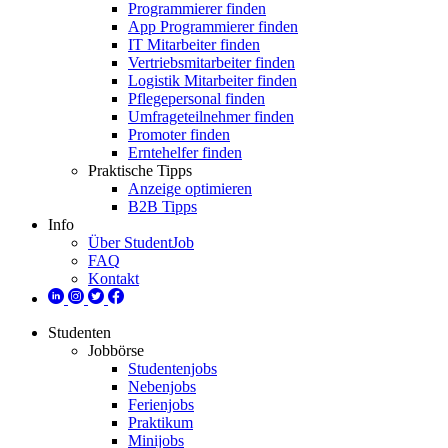
Programmierer finden
App Programmierer finden
IT Mitarbeiter finden
Vertriebsmitarbeiter finden
Logistik Mitarbeiter finden
Pflegepersonal finden
Umfrageteilnehmer finden
Promoter finden
Erntehelfer finden
Praktische Tipps
Anzeige optimieren
B2B Tipps
Info
Über StudentJob
FAQ
Kontakt
Studenten
Jobbörse
Studentenjobs
Nebenjobs
Ferienjobs
Praktikum
Minijobs