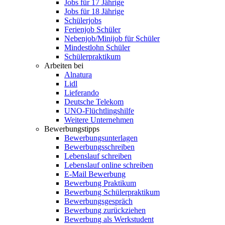
Jobs für 17 Jährige
Jobs für 18 Jährige
Schülerjobs
Ferienjob Schüler
Nebenjob/Minijob für Schüler
Mindestlohn Schüler
Schülerpraktikum
Arbeiten bei
Alnatura
Lidl
Lieferando
Deutsche Telekom
UNO-Flüchtlingshilfe
Weitere Unternehmen
Bewerbungstipps
Bewerbungsunterlagen
Bewerbungsschreiben
Lebenslauf schreiben
Lebenslauf online schreiben
E-Mail Bewerbung
Bewerbung Praktikum
Bewerbung Schülerpraktikum
Bewerbungsgespräch
Bewerbung zurückziehen
Bewerbung als Werkstudent