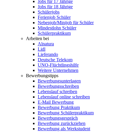
Jobs für 17 Jährige
Jobs für 18 Jährige
Schülerjobs
Ferienjob Schüler
Nebenjob/Minijob für Schüler
Mindestlohn Schüler
Schülerpraktikum
Arbeiten bei
Alnatura
Lidl
Lieferando
Deutsche Telekom
UNO-Flüchtlingshilfe
Weitere Unternehmen
Bewerbungstipps
Bewerbungsunterlagen
Bewerbungsschreiben
Lebenslauf schreiben
Lebenslauf online schreiben
E-Mail Bewerbung
Bewerbung Praktikum
Bewerbung Schülerpraktikum
Bewerbungsgespräch
Bewerbung zurückziehen
Bewerbung als Werkstudent