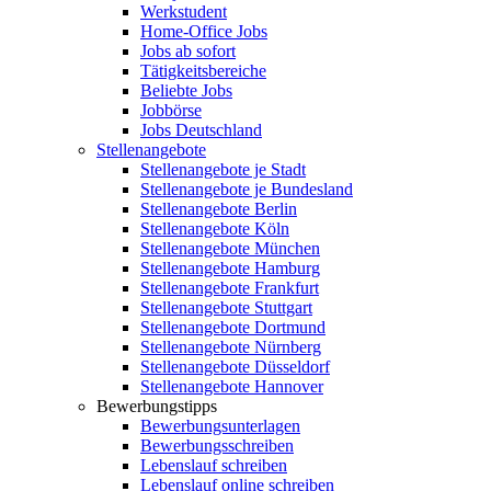
Werkstudent
Home-Office Jobs
Jobs ab sofort
Tätigkeitsbereiche
Beliebte Jobs
Jobbörse
Jobs Deutschland
Stellenangebote
Stellenangebote je Stadt
Stellenangebote je Bundesland
Stellenangebote Berlin
Stellenangebote Köln
Stellenangebote München
Stellenangebote Hamburg
Stellenangebote Frankfurt
Stellenangebote Stuttgart
Stellenangebote Dortmund
Stellenangebote Nürnberg
Stellenangebote Düsseldorf
Stellenangebote Hannover
Bewerbungstipps
Bewerbungsunterlagen
Bewerbungsschreiben
Lebenslauf schreiben
Lebenslauf online schreiben