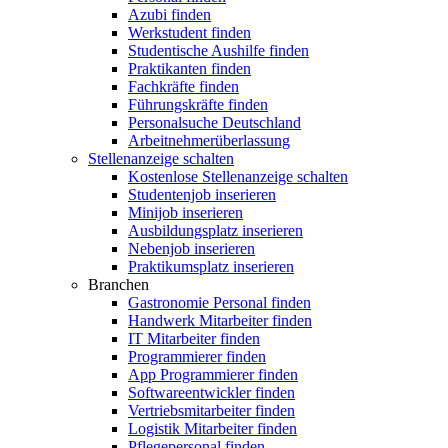
Azubi finden
Werkstudent finden
Studentische Aushilfe finden
Praktikanten finden
Fachkräfte finden
Führungskräfte finden
Personalsuche Deutschland
Arbeitnehmerüberlassung
Stellenanzeige schalten
Kostenlose Stellenanzeige schalten
Studentenjob inserieren
Minijob inserieren
Ausbildungsplatz inserieren
Nebenjob inserieren
Praktikumsplatz inserieren
Branchen
Gastronomie Personal finden
Handwerk Mitarbeiter finden
IT Mitarbeiter finden
Programmierer finden
App Programmierer finden
Softwareentwickler finden
Vertriebsmitarbeiter finden
Logistik Mitarbeiter finden
Pflegepersonal finden