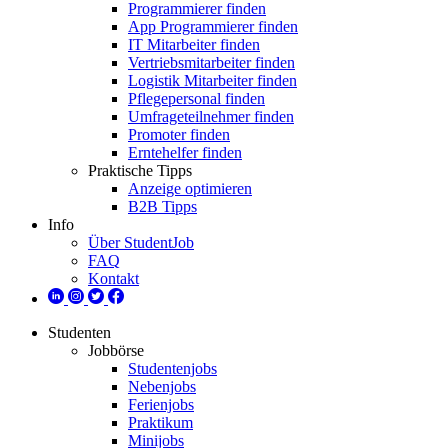
Programmierer finden
App Programmierer finden
IT Mitarbeiter finden
Vertriebsmitarbeiter finden
Logistik Mitarbeiter finden
Pflegepersonal finden
Umfrageteilnehmer finden
Promoter finden
Erntehelfer finden
Praktische Tipps
Anzeige optimieren
B2B Tipps
Info
Über StudentJob
FAQ
Kontakt
Studenten
Jobbörse
Studentenjobs
Nebenjobs
Ferienjobs
Praktikum
Minijobs