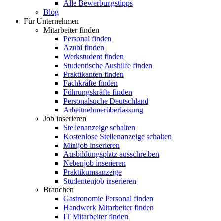
Alle Bewerbungstipps
Blog
Für Unternehmen
Mitarbeiter finden
Personal finden
Azubi finden
Werkstudent finden
Studentische Aushilfe finden
Praktikanten finden
Fachkräfte finden
Führungskräfte finden
Personalsuche Deutschland
Arbeitnehmerüberlassung
Job inserieren
Stellenanzeige schalten
Kostenlose Stellenanzeige schalten
Minijob inserieren
Ausbildungsplatz ausschreiben
Nebenjob inserieren
Praktikumsanzeige
Studentenjob inserieren
Branchen
Gastronomie Personal finden
Handwerk Mitarbeiter finden
IT Mitarbeiter finden