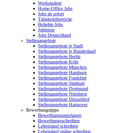
Werkstudent
Home-Office Jobs
Jobs ab sofort
Tätigkeitsbereiche
Beliebte Jobs
Jobbörse
Jobs Deutschland
Stellenangebote
Stellenangebote je Stadt
Stellenangebote je Bundesland
Stellenangebote Berlin
Stellenangebote Köln
Stellenangebote München
Stellenangebote Hamburg
Stellenangebote Frankfurt
Stellenangebote Stuttgart
Stellenangebote Dortmund
Stellenangebote Nürnberg
Stellenangebote Düsseldorf
Stellenangebote Hannover
Bewerbungstipps
Bewerbungsunterlagen
Bewerbungsschreiben
Lebenslauf schreiben
Lebenslauf online schreiben