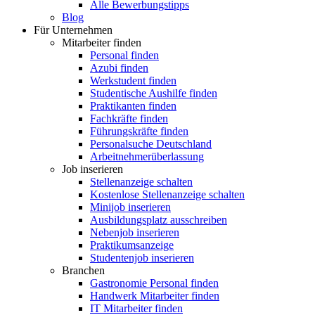
Alle Bewerbungstipps
Blog
Für Unternehmen
Mitarbeiter finden
Personal finden
Azubi finden
Werkstudent finden
Studentische Aushilfe finden
Praktikanten finden
Fachkräfte finden
Führungskräfte finden
Personalsuche Deutschland
Arbeitnehmerüberlassung
Job inserieren
Stellenanzeige schalten
Kostenlose Stellenanzeige schalten
Minijob inserieren
Ausbildungsplatz ausschreiben
Nebenjob inserieren
Praktikumsanzeige
Studentenjob inserieren
Branchen
Gastronomie Personal finden
Handwerk Mitarbeiter finden
IT Mitarbeiter finden