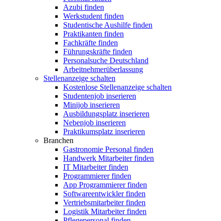
Azubi finden
Werkstudent finden
Studentische Aushilfe finden
Praktikanten finden
Fachkräfte finden
Führungskräfte finden
Personalsuche Deutschland
Arbeitnehmerüberlassung
Stellenanzeige schalten
Kostenlose Stellenanzeige schalten
Studentenjob inserieren
Minijob inserieren
Ausbildungsplatz inserieren
Nebenjob inserieren
Praktikumsplatz inserieren
Branchen
Gastronomie Personal finden
Handwerk Mitarbeiter finden
IT Mitarbeiter finden
Programmierer finden
App Programmierer finden
Softwareentwickler finden
Vertriebsmitarbeiter finden
Logistik Mitarbeiter finden
Pflegepersonal finden