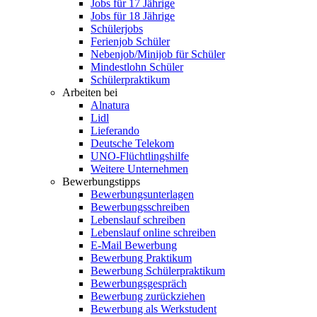
Jobs für 17 Jährige
Jobs für 18 Jährige
Schülerjobs
Ferienjob Schüler
Nebenjob/Minijob für Schüler
Mindestlohn Schüler
Schülerpraktikum
Arbeiten bei
Alnatura
Lidl
Lieferando
Deutsche Telekom
UNO-Flüchtlingshilfe
Weitere Unternehmen
Bewerbungstipps
Bewerbungsunterlagen
Bewerbungsschreiben
Lebenslauf schreiben
Lebenslauf online schreiben
E-Mail Bewerbung
Bewerbung Praktikum
Bewerbung Schülerpraktikum
Bewerbungsgespräch
Bewerbung zurückziehen
Bewerbung als Werkstudent