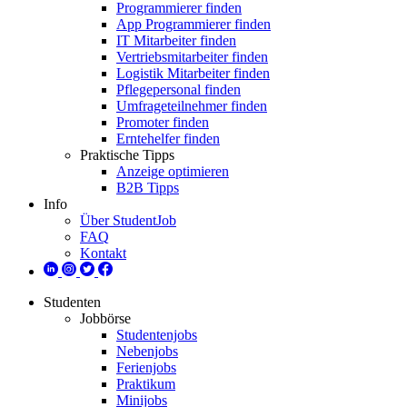
Programmierer finden
App Programmierer finden
IT Mitarbeiter finden
Vertriebsmitarbeiter finden
Logistik Mitarbeiter finden
Pflegepersonal finden
Umfrageteilnehmer finden
Promoter finden
Erntehelfer finden
Praktische Tipps
Anzeige optimieren
B2B Tipps
Info
Über StudentJob
FAQ
Kontakt
Studenten
Jobbörse
Studentenjobs
Nebenjobs
Ferienjobs
Praktikum
Minijobs