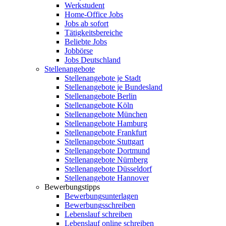
Werkstudent
Home-Office Jobs
Jobs ab sofort
Tätigkeitsbereiche
Beliebte Jobs
Jobbörse
Jobs Deutschland
Stellenangebote
Stellenangebote je Stadt
Stellenangebote je Bundesland
Stellenangebote Berlin
Stellenangebote Köln
Stellenangebote München
Stellenangebote Hamburg
Stellenangebote Frankfurt
Stellenangebote Stuttgart
Stellenangebote Dortmund
Stellenangebote Nürnberg
Stellenangebote Düsseldorf
Stellenangebote Hannover
Bewerbungstipps
Bewerbungsunterlagen
Bewerbungsschreiben
Lebenslauf schreiben
Lebenslauf online schreiben