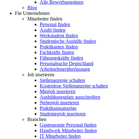
Alle Bewerbungstipps
Blog
Für Unternehmen
Mitarbeiter finden
Personal finden
Azubi finden
Werkstudent finden
Studentische Aushilfe finden
Praktikanten finden
Fachkräfte finden
Führungskräfte finden
Personalsuche Deutschland
Arbeitnehmerüberlassung
Job inserieren
Stellenanzeige schalten
Kostenlose Stellenanzeige schalten
Minijob inserieren
Ausbildungsplatz ausschreiben
Nebenjob inserieren
Praktikumsanzeige
Studentenjob inserieren
Branchen
Gastronomie Personal finden
Handwerk Mitarbeiter finden
IT Mitarbeiter finden