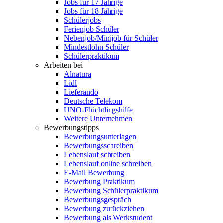
Jobs für 17 Jährige
Jobs für 18 Jährige
Schülerjobs
Ferienjob Schüler
Nebenjob/Minijob für Schüler
Mindestlohn Schüler
Schülerpraktikum
Arbeiten bei
Alnatura
Lidl
Lieferando
Deutsche Telekom
UNO-Flüchtlingshilfe
Weitere Unternehmen
Bewerbungstipps
Bewerbungsunterlagen
Bewerbungsschreiben
Lebenslauf schreiben
Lebenslauf online schreiben
E-Mail Bewerbung
Bewerbung Praktikum
Bewerbung Schülerpraktikum
Bewerbungsgespräch
Bewerbung zurückziehen
Bewerbung als Werkstudent