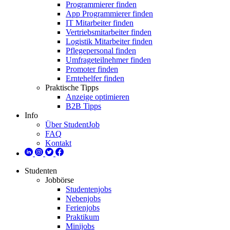
Programmierer finden
App Programmierer finden
IT Mitarbeiter finden
Vertriebsmitarbeiter finden
Logistik Mitarbeiter finden
Pflegepersonal finden
Umfrageteilnehmer finden
Promoter finden
Erntehelfer finden
Praktische Tipps
Anzeige optimieren
B2B Tipps
Info
Über StudentJob
FAQ
Kontakt
Studenten
Jobbörse
Studentenjobs
Nebenjobs
Ferienjobs
Praktikum
Minijobs