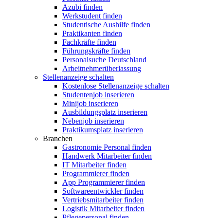
Azubi finden
Werkstudent finden
Studentische Aushilfe finden
Praktikanten finden
Fachkräfte finden
Führungskräfte finden
Personalsuche Deutschland
Arbeitnehmerüberlassung
Stellenanzeige schalten
Kostenlose Stellenanzeige schalten
Studentenjob inserieren
Minijob inserieren
Ausbildungsplatz inserieren
Nebenjob inserieren
Praktikumsplatz inserieren
Branchen
Gastronomie Personal finden
Handwerk Mitarbeiter finden
IT Mitarbeiter finden
Programmierer finden
App Programmierer finden
Softwareentwickler finden
Vertriebsmitarbeiter finden
Logistik Mitarbeiter finden
Pflegepersonal finden