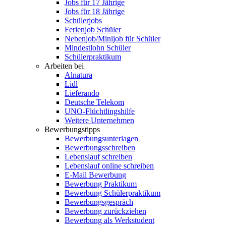
Jobs für 17 Jährige
Jobs für 18 Jährige
Schülerjobs
Ferienjob Schüler
Nebenjob/Minijob für Schüler
Mindestlohn Schüler
Schülerpraktikum
Arbeiten bei
Alnatura
Lidl
Lieferando
Deutsche Telekom
UNO-Flüchtlingshilfe
Weitere Unternehmen
Bewerbungstipps
Bewerbungsunterlagen
Bewerbungsschreiben
Lebenslauf schreiben
Lebenslauf online schreiben
E-Mail Bewerbung
Bewerbung Praktikum
Bewerbung Schülerpraktikum
Bewerbungsgespräch
Bewerbung zurückziehen
Bewerbung als Werkstudent