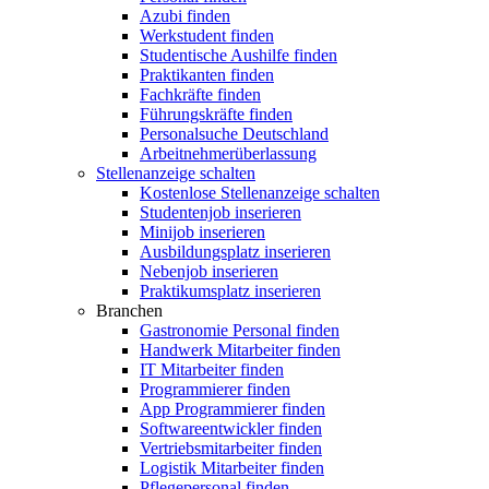
Azubi finden
Werkstudent finden
Studentische Aushilfe finden
Praktikanten finden
Fachkräfte finden
Führungskräfte finden
Personalsuche Deutschland
Arbeitnehmerüberlassung
Stellenanzeige schalten
Kostenlose Stellenanzeige schalten
Studentenjob inserieren
Minijob inserieren
Ausbildungsplatz inserieren
Nebenjob inserieren
Praktikumsplatz inserieren
Branchen
Gastronomie Personal finden
Handwerk Mitarbeiter finden
IT Mitarbeiter finden
Programmierer finden
App Programmierer finden
Softwareentwickler finden
Vertriebsmitarbeiter finden
Logistik Mitarbeiter finden
Pflegepersonal finden