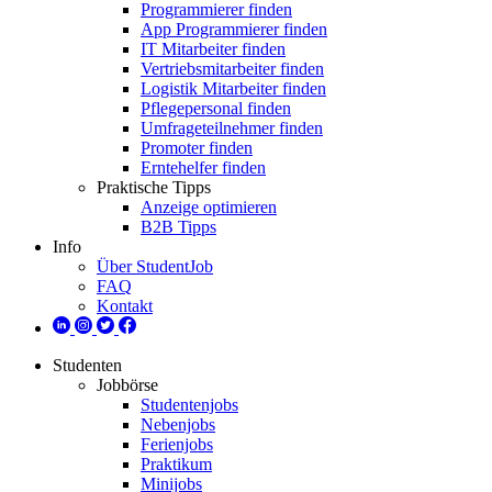
Programmierer finden
App Programmierer finden
IT Mitarbeiter finden
Vertriebsmitarbeiter finden
Logistik Mitarbeiter finden
Pflegepersonal finden
Umfrageteilnehmer finden
Promoter finden
Erntehelfer finden
Praktische Tipps
Anzeige optimieren
B2B Tipps
Info
Über StudentJob
FAQ
Kontakt
Studenten
Jobbörse
Studentenjobs
Nebenjobs
Ferienjobs
Praktikum
Minijobs