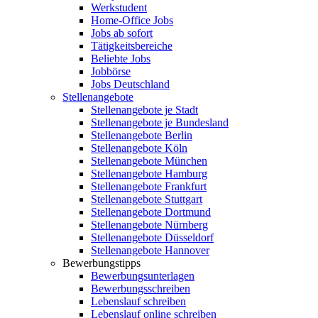
Werkstudent
Home-Office Jobs
Jobs ab sofort
Tätigkeitsbereiche
Beliebte Jobs
Jobbörse
Jobs Deutschland
Stellenangebote
Stellenangebote je Stadt
Stellenangebote je Bundesland
Stellenangebote Berlin
Stellenangebote Köln
Stellenangebote München
Stellenangebote Hamburg
Stellenangebote Frankfurt
Stellenangebote Stuttgart
Stellenangebote Dortmund
Stellenangebote Nürnberg
Stellenangebote Düsseldorf
Stellenangebote Hannover
Bewerbungstipps
Bewerbungsunterlagen
Bewerbungsschreiben
Lebenslauf schreiben
Lebenslauf online schreiben