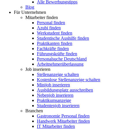
Alle Bewerbungstipps
Blog
Für Unternehmen
Mitarbeiter finden
Personal finden
Azubi finden
Werkstudent finden
Studentische Aushilfe finden
Praktikanten finden
Fachkräfte finden
Führungskräfte finden
Personalsuche Deutschland
Arbeitnehmerüberlassung
Job inserieren
Stellenanzeige schalten
Kostenlose Stellenanzeige schalten
Minijob inserieren
Ausbildungsplatz ausschreiben
Nebenjob inserieren
Praktikumsanzeige
Studentenjob inserieren
Branchen
Gastronomie Personal finden
Handwerk Mitarbeiter finden
IT Mitarbeiter finden