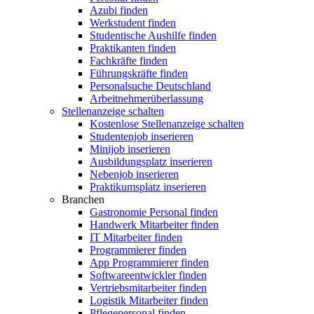
Azubi finden
Werkstudent finden
Studentische Aushilfe finden
Praktikanten finden
Fachkräfte finden
Führungskräfte finden
Personalsuche Deutschland
Arbeitnehmerüberlassung
Stellenanzeige schalten
Kostenlose Stellenanzeige schalten
Studentenjob inserieren
Minijob inserieren
Ausbildungsplatz inserieren
Nebenjob inserieren
Praktikumsplatz inserieren
Branchen
Gastronomie Personal finden
Handwerk Mitarbeiter finden
IT Mitarbeiter finden
Programmierer finden
App Programmierer finden
Softwareentwickler finden
Vertriebsmitarbeiter finden
Logistik Mitarbeiter finden
Pflegepersonal finden