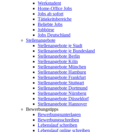
Werkstudent
Home-Office Jobs
Jobs ab sofort
Tätigkeitsbereiche
Beliebte Jobs
Jobbörse
Jobs Deutschland
Stellenangebote
Stellenangebote je Stadt
Stellenangebote je Bundesland
Stellenangebote Berlin
Stellenangebote Köln
Stellenangebote München
Stellenangebote Hamburg
Stellenangebote Frankfurt
Stellenangebote Stuttgart
Stellenangebote Dortmund
Stellenangebote Nürnberg
Stellenangebote Düsseldorf
Stellenangebote Hannover
Bewerbungstipps
Bewerbungsunterlagen
Bewerbungsschreiben
Lebenslauf schreiben
Lebenslauf online schreiben