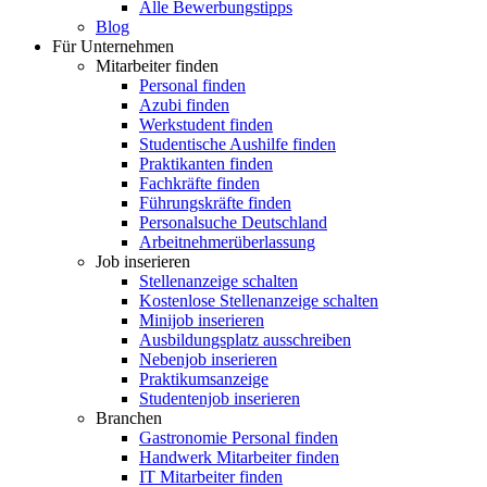
Alle Bewerbungstipps
Blog
Für Unternehmen
Mitarbeiter finden
Personal finden
Azubi finden
Werkstudent finden
Studentische Aushilfe finden
Praktikanten finden
Fachkräfte finden
Führungskräfte finden
Personalsuche Deutschland
Arbeitnehmerüberlassung
Job inserieren
Stellenanzeige schalten
Kostenlose Stellenanzeige schalten
Minijob inserieren
Ausbildungsplatz ausschreiben
Nebenjob inserieren
Praktikumsanzeige
Studentenjob inserieren
Branchen
Gastronomie Personal finden
Handwerk Mitarbeiter finden
IT Mitarbeiter finden