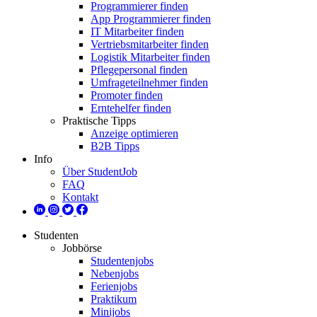
Programmierer finden
App Programmierer finden
IT Mitarbeiter finden
Vertriebsmitarbeiter finden
Logistik Mitarbeiter finden
Pflegepersonal finden
Umfrageteilnehmer finden
Promoter finden
Erntehelfer finden
Praktische Tipps
Anzeige optimieren
B2B Tipps
Info
Über StudentJob
FAQ
Kontakt
Studenten
Jobbörse
Studentenjobs
Nebenjobs
Ferienjobs
Praktikum
Minijobs