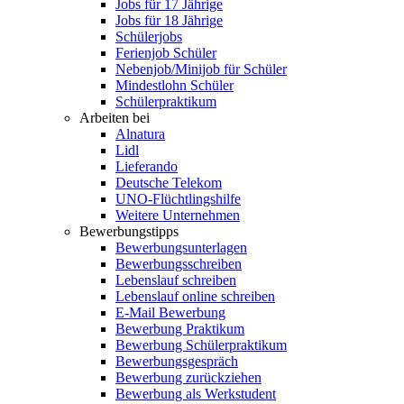
Jobs für 17 Jährige
Jobs für 18 Jährige
Schülerjobs
Ferienjob Schüler
Nebenjob/Minijob für Schüler
Mindestlohn Schüler
Schülerpraktikum
Arbeiten bei
Alnatura
Lidl
Lieferando
Deutsche Telekom
UNO-Flüchtlingshilfe
Weitere Unternehmen
Bewerbungstipps
Bewerbungsunterlagen
Bewerbungsschreiben
Lebenslauf schreiben
Lebenslauf online schreiben
E-Mail Bewerbung
Bewerbung Praktikum
Bewerbung Schülerpraktikum
Bewerbungsgespräch
Bewerbung zurückziehen
Bewerbung als Werkstudent