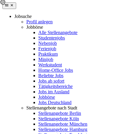
Jobsuche
Profil anlegen
Jobbörse
Alle Stellenangebote
Studentenjobs
Nebenjob
Ferienjob
Praktikum
Minijob
Werkstudent
Home-Office Jobs
Beliebte Jobs
Jobs ab sofort
Tätigkeitsbereiche
Jobs im Ausland
Jobbörse
Jobs Deutschland
Stellenangebote nach Stadt
Stellenangebote Berlin
Stellenangebote Köln
Stellenangebote München
Stellenangebote Hamburg