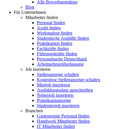
Alle Bewerbungstipps
Blog
Für Unternehmen
Mitarbeiter finden
Personal finden
Azubi finden
Werkstudent finden
Studentische Aushilfe finden
Praktikanten finden
Fachkräfte finden
Führungskräfte finden
Personalsuche Deutschland
Arbeitnehmerüberlassung
Job inserieren
Stellenanzeige schalten
Kostenlose Stellenanzeige schalten
Minijob inserieren
Ausbildungsplatz ausschreiben
Nebenjob inserieren
Praktikumsanzeige
Studentenjob inserieren
Branchen
Gastronomie Personal finden
Handwerk Mitarbeiter finden
IT Mitarbeiter finden