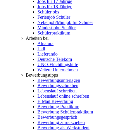
Jobs für 17 Jährige
Jobs für 18 Jährige
Schülerjobs
Ferienjob Schüler
Nebenjob/Minijob für Schüler
Mindestlohn Schüler
Schülerpraktikum
Arbeiten bei
Alnatura
Lidl
Lieferando
Deutsche Telekom
UNO-Flüchtlingshilfe
Weitere Unternehmen
Bewerbungstipps
Bewerbungsunterlagen
Bewerbungsschreiben
Lebenslauf schreiben
Lebenslauf online schreiben
E-Mail Bewerbung
Bewerbung Praktikum
Bewerbung Schülerpraktikum
Bewerbungsgespräch
Bewerbung zurückziehen
Bewerbung als Werkstudent