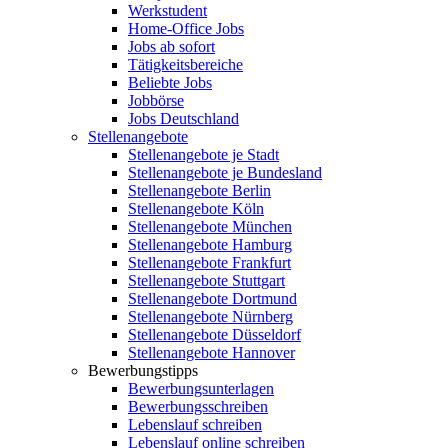
Werkstudent
Home-Office Jobs
Jobs ab sofort
Tätigkeitsbereiche
Beliebte Jobs
Jobbörse
Jobs Deutschland
Stellenangebote
Stellenangebote je Stadt
Stellenangebote je Bundesland
Stellenangebote Berlin
Stellenangebote Köln
Stellenangebote München
Stellenangebote Hamburg
Stellenangebote Frankfurt
Stellenangebote Stuttgart
Stellenangebote Dortmund
Stellenangebote Nürnberg
Stellenangebote Düsseldorf
Stellenangebote Hannover
Bewerbungstipps
Bewerbungsunterlagen
Bewerbungsschreiben
Lebenslauf schreiben
Lebenslauf online schreiben