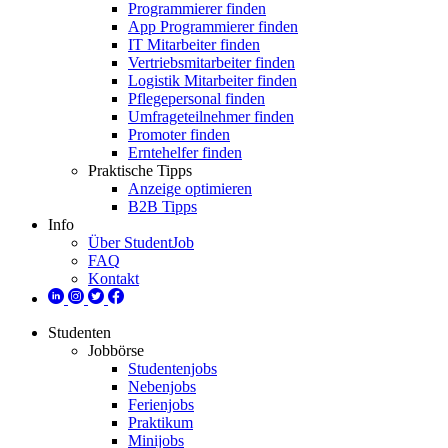
Programmierer finden
App Programmierer finden
IT Mitarbeiter finden
Vertriebsmitarbeiter finden
Logistik Mitarbeiter finden
Pflegepersonal finden
Umfrageteilnehmer finden
Promoter finden
Erntehelfer finden
Praktische Tipps
Anzeige optimieren
B2B Tipps
Info
Über StudentJob
FAQ
Kontakt
Studenten
Jobbörse
Studentenjobs
Nebenjobs
Ferienjobs
Praktikum
Minijobs