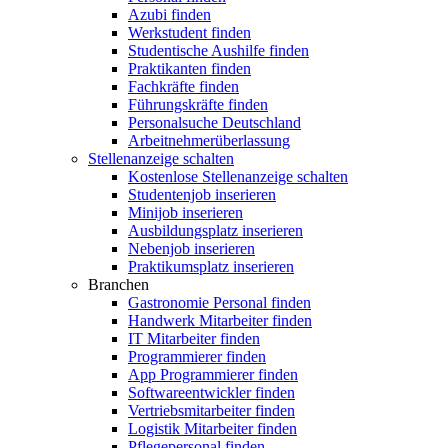
Azubi finden
Werkstudent finden
Studentische Aushilfe finden
Praktikanten finden
Fachkräfte finden
Führungskräfte finden
Personalsuche Deutschland
Arbeitnehmerüberlassung
Stellenanzeige schalten
Kostenlose Stellenanzeige schalten
Studentenjob inserieren
Minijob inserieren
Ausbildungsplatz inserieren
Nebenjob inserieren
Praktikumsplatz inserieren
Branchen
Gastronomie Personal finden
Handwerk Mitarbeiter finden
IT Mitarbeiter finden
Programmierer finden
App Programmierer finden
Softwareentwickler finden
Vertriebsmitarbeiter finden
Logistik Mitarbeiter finden
Pflegepersonal finden