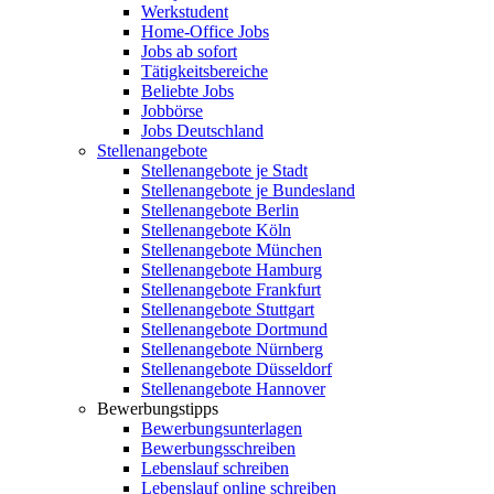
Werkstudent
Home-Office Jobs
Jobs ab sofort
Tätigkeitsbereiche
Beliebte Jobs
Jobbörse
Jobs Deutschland
Stellenangebote
Stellenangebote je Stadt
Stellenangebote je Bundesland
Stellenangebote Berlin
Stellenangebote Köln
Stellenangebote München
Stellenangebote Hamburg
Stellenangebote Frankfurt
Stellenangebote Stuttgart
Stellenangebote Dortmund
Stellenangebote Nürnberg
Stellenangebote Düsseldorf
Stellenangebote Hannover
Bewerbungstipps
Bewerbungsunterlagen
Bewerbungsschreiben
Lebenslauf schreiben
Lebenslauf online schreiben