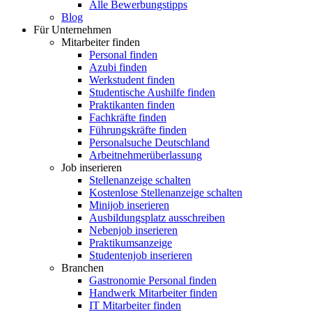
Alle Bewerbungstipps
Blog
Für Unternehmen
Mitarbeiter finden
Personal finden
Azubi finden
Werkstudent finden
Studentische Aushilfe finden
Praktikanten finden
Fachkräfte finden
Führungskräfte finden
Personalsuche Deutschland
Arbeitnehmerüberlassung
Job inserieren
Stellenanzeige schalten
Kostenlose Stellenanzeige schalten
Minijob inserieren
Ausbildungsplatz ausschreiben
Nebenjob inserieren
Praktikumsanzeige
Studentenjob inserieren
Branchen
Gastronomie Personal finden
Handwerk Mitarbeiter finden
IT Mitarbeiter finden