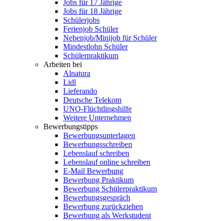
Jobs für 17 Jährige
Jobs für 18 Jährige
Schülerjobs
Ferienjob Schüler
Nebenjob/Minijob für Schüler
Mindestlohn Schüler
Schülerpraktikum
Arbeiten bei
Alnatura
Lidl
Lieferando
Deutsche Telekom
UNO-Flüchtlingshilfe
Weitere Unternehmen
Bewerbungstipps
Bewerbungsunterlagen
Bewerbungsschreiben
Lebenslauf schreiben
Lebenslauf online schreiben
E-Mail Bewerbung
Bewerbung Praktikum
Bewerbung Schülerpraktikum
Bewerbungsgespräch
Bewerbung zurückziehen
Bewerbung als Werkstudent