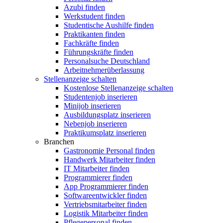
Azubi finden
Werkstudent finden
Studentische Aushilfe finden
Praktikanten finden
Fachkräfte finden
Führungskräfte finden
Personalsuche Deutschland
Arbeitnehmerüberlassung
Stellenanzeige schalten
Kostenlose Stellenanzeige schalten
Studentenjob inserieren
Minijob inserieren
Ausbildungsplatz inserieren
Nebenjob inserieren
Praktikumsplatz inserieren
Branchen
Gastronomie Personal finden
Handwerk Mitarbeiter finden
IT Mitarbeiter finden
Programmierer finden
App Programmierer finden
Softwareentwickler finden
Vertriebsmitarbeiter finden
Logistik Mitarbeiter finden
Pflegepersonal finden