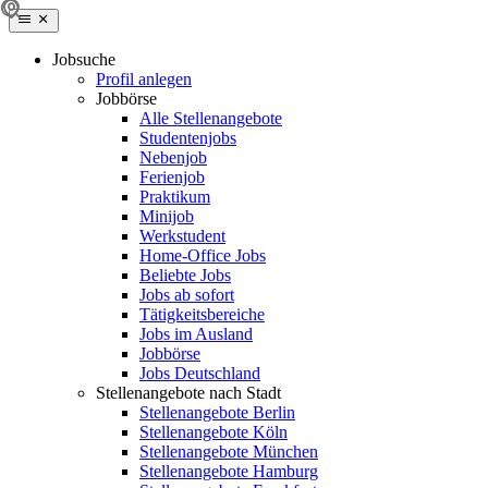
Jobsuche
Profil anlegen
Jobbörse
Alle Stellenangebote
Studentenjobs
Nebenjob
Ferienjob
Praktikum
Minijob
Werkstudent
Home-Office Jobs
Beliebte Jobs
Jobs ab sofort
Tätigkeitsbereiche
Jobs im Ausland
Jobbörse
Jobs Deutschland
Stellenangebote nach Stadt
Stellenangebote Berlin
Stellenangebote Köln
Stellenangebote München
Stellenangebote Hamburg