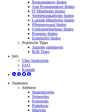
Programmierer finden
App Programmierer finden
IT Mitarbeiter finden
Vertriebsmitarbeiter finden
Logistik Mitarbeiter finden
Pflegepersonal finden
Umfrageteilnehmer finden
Promoter finden
Erntehelfer finden
Praktische Tipps
Anzeige optimieren
B2B Tipps
Info
Über StudentJob
FAQ
Kontakt
Studenten
Jobbörse
Studentenjobs
Nebenjobs
Ferienjobs
Praktikum
Minijobs