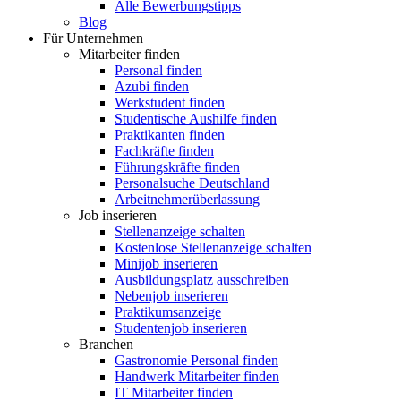
Alle Bewerbungstipps
Blog
Für Unternehmen
Mitarbeiter finden
Personal finden
Azubi finden
Werkstudent finden
Studentische Aushilfe finden
Praktikanten finden
Fachkräfte finden
Führungskräfte finden
Personalsuche Deutschland
Arbeitnehmerüberlassung
Job inserieren
Stellenanzeige schalten
Kostenlose Stellenanzeige schalten
Minijob inserieren
Ausbildungsplatz ausschreiben
Nebenjob inserieren
Praktikumsanzeige
Studentenjob inserieren
Branchen
Gastronomie Personal finden
Handwerk Mitarbeiter finden
IT Mitarbeiter finden