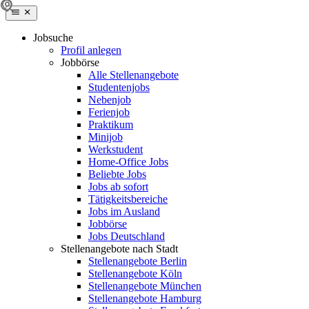
Jobsuche
Profil anlegen
Jobbörse
Alle Stellenangebote
Studentenjobs
Nebenjob
Ferienjob
Praktikum
Minijob
Werkstudent
Home-Office Jobs
Beliebte Jobs
Jobs ab sofort
Tätigkeitsbereiche
Jobs im Ausland
Jobbörse
Jobs Deutschland
Stellenangebote nach Stadt
Stellenangebote Berlin
Stellenangebote Köln
Stellenangebote München
Stellenangebote Hamburg