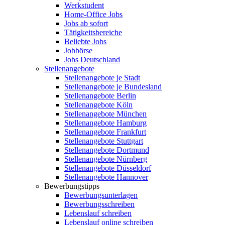
Werkstudent
Home-Office Jobs
Jobs ab sofort
Tätigkeitsbereiche
Beliebte Jobs
Jobbörse
Jobs Deutschland
Stellenangebote
Stellenangebote je Stadt
Stellenangebote je Bundesland
Stellenangebote Berlin
Stellenangebote Köln
Stellenangebote München
Stellenangebote Hamburg
Stellenangebote Frankfurt
Stellenangebote Stuttgart
Stellenangebote Dortmund
Stellenangebote Nürnberg
Stellenangebote Düsseldorf
Stellenangebote Hannover
Bewerbungstipps
Bewerbungsunterlagen
Bewerbungsschreiben
Lebenslauf schreiben
Lebenslauf online schreiben