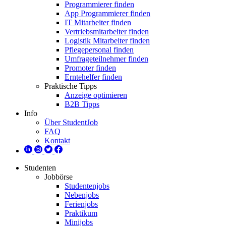
Programmierer finden
App Programmierer finden
IT Mitarbeiter finden
Vertriebsmitarbeiter finden
Logistik Mitarbeiter finden
Pflegepersonal finden
Umfrageteilnehmer finden
Promoter finden
Erntehelfer finden
Praktische Tipps
Anzeige optimieren
B2B Tipps
Info
Über StudentJob
FAQ
Kontakt
Studenten
Jobbörse
Studentenjobs
Nebenjobs
Ferienjobs
Praktikum
Minijobs