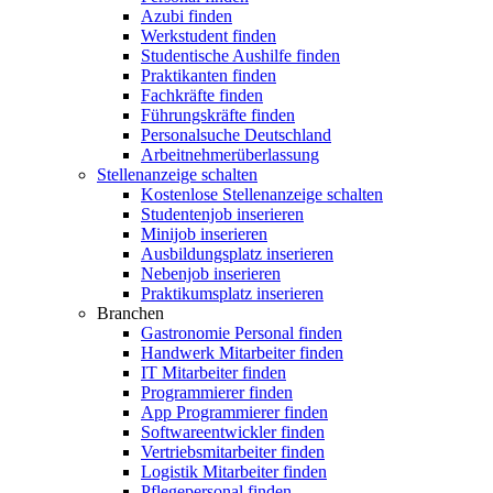
Azubi finden
Werkstudent finden
Studentische Aushilfe finden
Praktikanten finden
Fachkräfte finden
Führungskräfte finden
Personalsuche Deutschland
Arbeitnehmerüberlassung
Stellenanzeige schalten
Kostenlose Stellenanzeige schalten
Studentenjob inserieren
Minijob inserieren
Ausbildungsplatz inserieren
Nebenjob inserieren
Praktikumsplatz inserieren
Branchen
Gastronomie Personal finden
Handwerk Mitarbeiter finden
IT Mitarbeiter finden
Programmierer finden
App Programmierer finden
Softwareentwickler finden
Vertriebsmitarbeiter finden
Logistik Mitarbeiter finden
Pflegepersonal finden