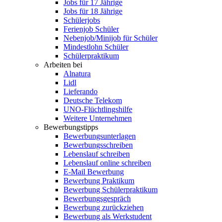
Jobs für 17 Jährige
Jobs für 18 Jährige
Schülerjobs
Ferienjob Schüler
Nebenjob/Minijob für Schüler
Mindestlohn Schüler
Schülerpraktikum
Arbeiten bei
Alnatura
Lidl
Lieferando
Deutsche Telekom
UNO-Flüchtlingshilfe
Weitere Unternehmen
Bewerbungstipps
Bewerbungsunterlagen
Bewerbungsschreiben
Lebenslauf schreiben
Lebenslauf online schreiben
E-Mail Bewerbung
Bewerbung Praktikum
Bewerbung Schülerpraktikum
Bewerbungsgespräch
Bewerbung zurückziehen
Bewerbung als Werkstudent