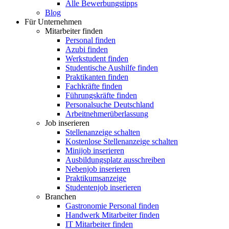
Alle Bewerbungstipps
Blog
Für Unternehmen
Mitarbeiter finden
Personal finden
Azubi finden
Werkstudent finden
Studentische Aushilfe finden
Praktikanten finden
Fachkräfte finden
Führungskräfte finden
Personalsuche Deutschland
Arbeitnehmerüberlassung
Job inserieren
Stellenanzeige schalten
Kostenlose Stellenanzeige schalten
Minijob inserieren
Ausbildungsplatz ausschreiben
Nebenjob inserieren
Praktikumsanzeige
Studentenjob inserieren
Branchen
Gastronomie Personal finden
Handwerk Mitarbeiter finden
IT Mitarbeiter finden