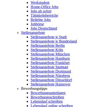
Werkstudent
Home-Office Jobs
Jobs ab sofort
Tätigkeitsbereiche
Beliebte Jobs
Jobbörse
Jobs Deutschland
Stellenangebote
Stellenangebote je Stadt
Stellenangebote je Bundesland
Stellenangebote Berlin
Stellenangebote Köln
Stellenangebote München
Stellenangebote Hamburg
Stellenangebote Frankfurt
Stellenangebote Stuttgart
Stellenangebote Dortmund
Stellenangebote Nürnberg
Stellenangebote Düsseldorf
Stellenangebote Hannover
Bewerbungstipps
Bewerbungsunterlagen
Bewerbungsschreiben
Lebenslauf schreiben
Lebenslauf online schreiben