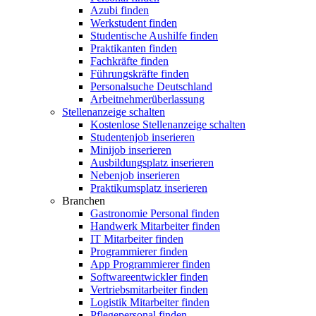
Azubi finden
Werkstudent finden
Studentische Aushilfe finden
Praktikanten finden
Fachkräfte finden
Führungskräfte finden
Personalsuche Deutschland
Arbeitnehmerüberlassung
Stellenanzeige schalten
Kostenlose Stellenanzeige schalten
Studentenjob inserieren
Minijob inserieren
Ausbildungsplatz inserieren
Nebenjob inserieren
Praktikumsplatz inserieren
Branchen
Gastronomie Personal finden
Handwerk Mitarbeiter finden
IT Mitarbeiter finden
Programmierer finden
App Programmierer finden
Softwareentwickler finden
Vertriebsmitarbeiter finden
Logistik Mitarbeiter finden
Pflegepersonal finden