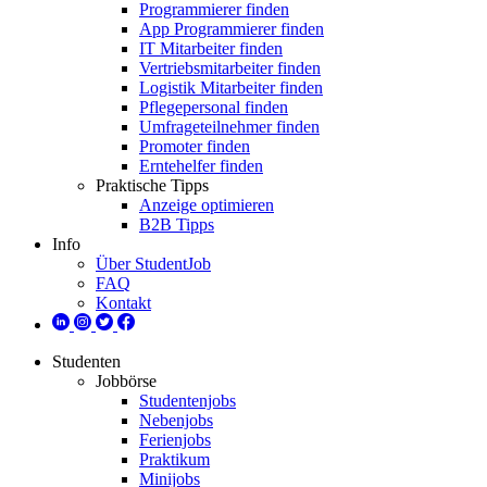
Programmierer finden
App Programmierer finden
IT Mitarbeiter finden
Vertriebsmitarbeiter finden
Logistik Mitarbeiter finden
Pflegepersonal finden
Umfrageteilnehmer finden
Promoter finden
Erntehelfer finden
Praktische Tipps
Anzeige optimieren
B2B Tipps
Info
Über StudentJob
FAQ
Kontakt
Studenten
Jobbörse
Studentenjobs
Nebenjobs
Ferienjobs
Praktikum
Minijobs