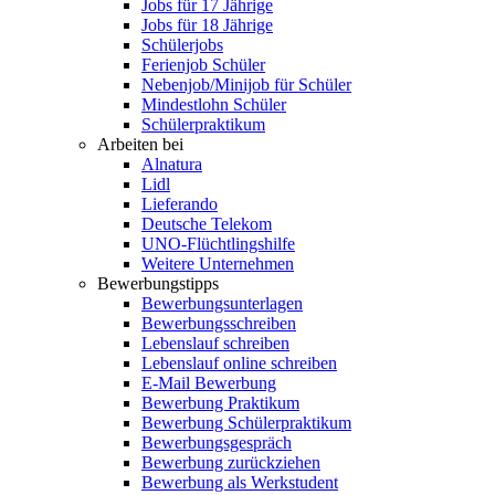
Jobs für 17 Jährige
Jobs für 18 Jährige
Schülerjobs
Ferienjob Schüler
Nebenjob/Minijob für Schüler
Mindestlohn Schüler
Schülerpraktikum
Arbeiten bei
Alnatura
Lidl
Lieferando
Deutsche Telekom
UNO-Flüchtlingshilfe
Weitere Unternehmen
Bewerbungstipps
Bewerbungsunterlagen
Bewerbungsschreiben
Lebenslauf schreiben
Lebenslauf online schreiben
E-Mail Bewerbung
Bewerbung Praktikum
Bewerbung Schülerpraktikum
Bewerbungsgespräch
Bewerbung zurückziehen
Bewerbung als Werkstudent