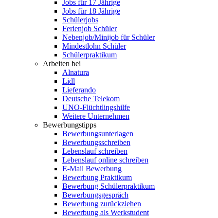
Jobs für 17 Jährige
Jobs für 18 Jährige
Schülerjobs
Ferienjob Schüler
Nebenjob/Minijob für Schüler
Mindestlohn Schüler
Schülerpraktikum
Arbeiten bei
Alnatura
Lidl
Lieferando
Deutsche Telekom
UNO-Flüchtlingshilfe
Weitere Unternehmen
Bewerbungstipps
Bewerbungsunterlagen
Bewerbungsschreiben
Lebenslauf schreiben
Lebenslauf online schreiben
E-Mail Bewerbung
Bewerbung Praktikum
Bewerbung Schülerpraktikum
Bewerbungsgespräch
Bewerbung zurückziehen
Bewerbung als Werkstudent