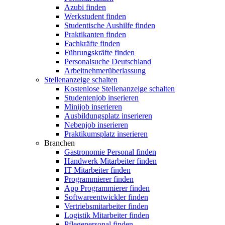
Azubi finden
Werkstudent finden
Studentische Aushilfe finden
Praktikanten finden
Fachkräfte finden
Führungskräfte finden
Personalsuche Deutschland
Arbeitnehmerüberlassung
Stellenanzeige schalten
Kostenlose Stellenanzeige schalten
Studentenjob inserieren
Minijob inserieren
Ausbildungsplatz inserieren
Nebenjob inserieren
Praktikumsplatz inserieren
Branchen
Gastronomie Personal finden
Handwerk Mitarbeiter finden
IT Mitarbeiter finden
Programmierer finden
App Programmierer finden
Softwareentwickler finden
Vertriebsmitarbeiter finden
Logistik Mitarbeiter finden
Pflegepersonal finden