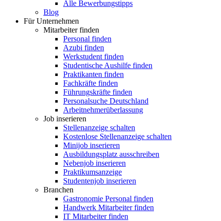
Alle Bewerbungstipps
Blog
Für Unternehmen
Mitarbeiter finden
Personal finden
Azubi finden
Werkstudent finden
Studentische Aushilfe finden
Praktikanten finden
Fachkräfte finden
Führungskräfte finden
Personalsuche Deutschland
Arbeitnehmerüberlassung
Job inserieren
Stellenanzeige schalten
Kostenlose Stellenanzeige schalten
Minijob inserieren
Ausbildungsplatz ausschreiben
Nebenjob inserieren
Praktikumsanzeige
Studentenjob inserieren
Branchen
Gastronomie Personal finden
Handwerk Mitarbeiter finden
IT Mitarbeiter finden