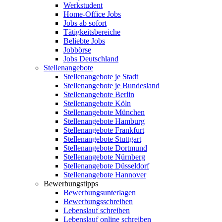
Werkstudent
Home-Office Jobs
Jobs ab sofort
Tätigkeitsbereiche
Beliebte Jobs
Jobbörse
Jobs Deutschland
Stellenangebote
Stellenangebote je Stadt
Stellenangebote je Bundesland
Stellenangebote Berlin
Stellenangebote Köln
Stellenangebote München
Stellenangebote Hamburg
Stellenangebote Frankfurt
Stellenangebote Stuttgart
Stellenangebote Dortmund
Stellenangebote Nürnberg
Stellenangebote Düsseldorf
Stellenangebote Hannover
Bewerbungstipps
Bewerbungsunterlagen
Bewerbungsschreiben
Lebenslauf schreiben
Lebenslauf online schreiben