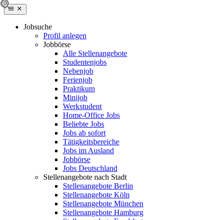
Jobsuche
Profil anlegen
Jobbörse
Alle Stellenangebote
Studentenjobs
Nebenjob
Ferienjob
Praktikum
Minijob
Werkstudent
Home-Office Jobs
Beliebte Jobs
Jobs ab sofort
Tätigkeitsbereiche
Jobs im Ausland
Jobbörse
Jobs Deutschland
Stellenangebote nach Stadt
Stellenangebote Berlin
Stellenangebote Köln
Stellenangebote München
Stellenangebote Hamburg