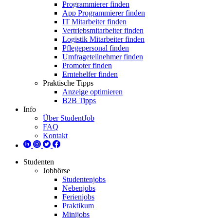
Programmierer finden
App Programmierer finden
IT Mitarbeiter finden
Vertriebsmitarbeiter finden
Logistik Mitarbeiter finden
Pflegepersonal finden
Umfrageteilnehmer finden
Promoter finden
Erntehelfer finden
Praktische Tipps
Anzeige optimieren
B2B Tipps
Info
Über StudentJob
FAQ
Kontakt
Studenten
Jobbörse
Studentenjobs
Nebenjobs
Ferienjobs
Praktikum
Minijobs