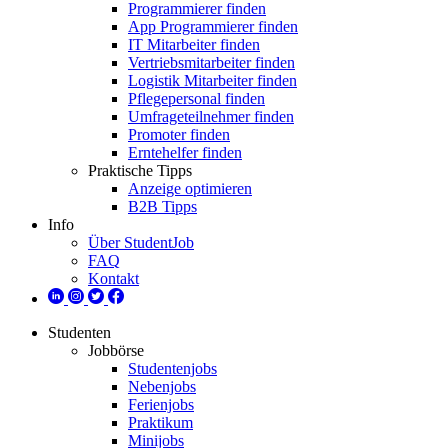
Programmierer finden
App Programmierer finden
IT Mitarbeiter finden
Vertriebsmitarbeiter finden
Logistik Mitarbeiter finden
Pflegepersonal finden
Umfrageteilnehmer finden
Promoter finden
Erntehelfer finden
Praktische Tipps
Anzeige optimieren
B2B Tipps
Info
Über StudentJob
FAQ
Kontakt
Studenten
Jobbörse
Studentenjobs
Nebenjobs
Ferienjobs
Praktikum
Minijobs