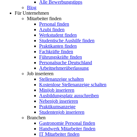
Alle Bewerbungstipps
Blog
Für Unternehmen
Mitarbeiter finden
Personal finden
Azubi finden
Werkstudent finden
Studentische Aushilfe finden
Praktikanten finden
Fachkräfte finden
Führungskräfte finden
Personalsuche Deutschland
Arbeitnehmerüberlassung
Job inserieren
Stellenanzeige schalten
Kostenlose Stellenanzeige schalten
Minijob inserieren
Ausbildungsplatz ausschreiben
Nebenjob inserieren
Praktikumsanzeige
Studentenjob inserieren
Branchen
Gastronomie Personal finden
Handwerk Mitarbeiter finden
IT Mitarbeiter finden