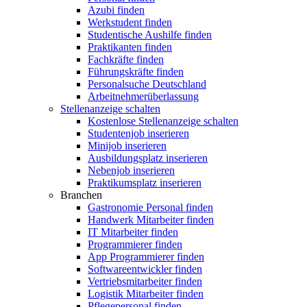
Azubi finden
Werkstudent finden
Studentische Aushilfe finden
Praktikanten finden
Fachkräfte finden
Führungskräfte finden
Personalsuche Deutschland
Arbeitnehmerüberlassung
Stellenanzeige schalten
Kostenlose Stellenanzeige schalten
Studentenjob inserieren
Minijob inserieren
Ausbildungsplatz inserieren
Nebenjob inserieren
Praktikumsplatz inserieren
Branchen
Gastronomie Personal finden
Handwerk Mitarbeiter finden
IT Mitarbeiter finden
Programmierer finden
App Programmierer finden
Softwareentwickler finden
Vertriebsmitarbeiter finden
Logistik Mitarbeiter finden
Pflegepersonal finden