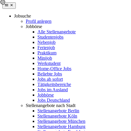
Jobsuche
Profil anlegen
Jobbörse
Alle Stellenangebote
Studentenjobs
Nebenjob
Ferienjob
Praktikum
Minijob
Werkstudent
Home-Office Jobs
Beliebte Jobs
Jobs ab sofort
Tätigkeitsbereiche
Jobs im Ausland
Jobbörse
Jobs Deutschland
Stellenangebote nach Stadt
Stellenangebote Berlin
Stellenangebote Köln
Stellenangebote München
Stellenangebote Hamburg