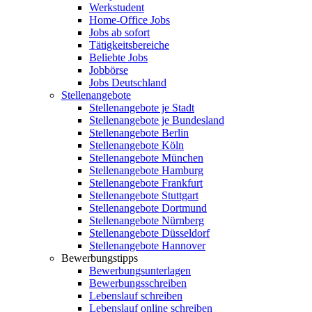
Werkstudent
Home-Office Jobs
Jobs ab sofort
Tätigkeitsbereiche
Beliebte Jobs
Jobbörse
Jobs Deutschland
Stellenangebote
Stellenangebote je Stadt
Stellenangebote je Bundesland
Stellenangebote Berlin
Stellenangebote Köln
Stellenangebote München
Stellenangebote Hamburg
Stellenangebote Frankfurt
Stellenangebote Stuttgart
Stellenangebote Dortmund
Stellenangebote Nürnberg
Stellenangebote Düsseldorf
Stellenangebote Hannover
Bewerbungstipps
Bewerbungsunterlagen
Bewerbungsschreiben
Lebenslauf schreiben
Lebenslauf online schreiben