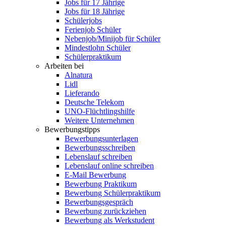
Jobs für 17 Jährige
Jobs für 18 Jährige
Schülerjobs
Ferienjob Schüler
Nebenjob/Minijob für Schüler
Mindestlohn Schüler
Schülerpraktikum
Arbeiten bei
Alnatura
Lidl
Lieferando
Deutsche Telekom
UNO-Flüchtlingshilfe
Weitere Unternehmen
Bewerbungstipps
Bewerbungsunterlagen
Bewerbungsschreiben
Lebenslauf schreiben
Lebenslauf online schreiben
E-Mail Bewerbung
Bewerbung Praktikum
Bewerbung Schülerpraktikum
Bewerbungsgespräch
Bewerbung zurückziehen
Bewerbung als Werkstudent