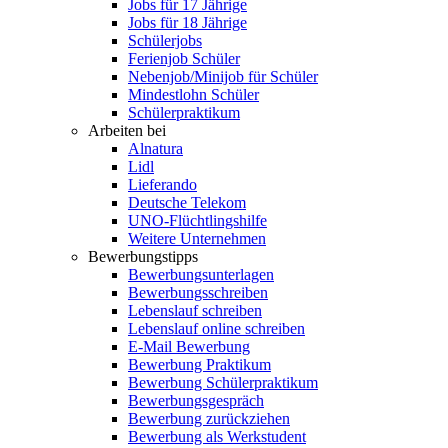
Jobs für 17 Jährige
Jobs für 18 Jährige
Schülerjobs
Ferienjob Schüler
Nebenjob/Minijob für Schüler
Mindestlohn Schüler
Schülerpraktikum
Arbeiten bei
Alnatura
Lidl
Lieferando
Deutsche Telekom
UNO-Flüchtlingshilfe
Weitere Unternehmen
Bewerbungstipps
Bewerbungsunterlagen
Bewerbungsschreiben
Lebenslauf schreiben
Lebenslauf online schreiben
E-Mail Bewerbung
Bewerbung Praktikum
Bewerbung Schülerpraktikum
Bewerbungsgespräch
Bewerbung zurückziehen
Bewerbung als Werkstudent