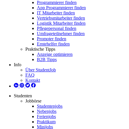
Programmierer finden
App Programmierer finden
IT Mitarbeiter finden
Vertriebsmitarbeiter finden
Logistik Mitarbeiter finden
Pflegepersonal finden
Umfrageteilnehmer finden
Promoter finden
Erntehelfer finden
Praktische Tipps
Anzeige optimieren
B2B Tipps
Info
Über StudentJob
FAQ
Kontakt
Studenten
Jobbörse
Studentenjobs
Nebenjobs
Ferienjobs
Praktikum
Minijobs