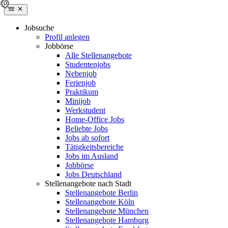
Jobsuche
Profil anlegen
Jobbörse
Alle Stellenangebote
Studentenjobs
Nebenjob
Ferienjob
Praktikum
Minijob
Werkstudent
Home-Office Jobs
Beliebte Jobs
Jobs ab sofort
Tätigkeitsbereiche
Jobs im Ausland
Jobbörse
Jobs Deutschland
Stellenangebote nach Stadt
Stellenangebote Berlin
Stellenangebote Köln
Stellenangebote München
Stellenangebote Hamburg