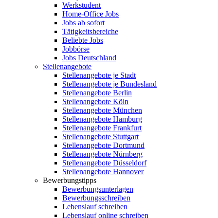
Werkstudent
Home-Office Jobs
Jobs ab sofort
Tätigkeitsbereiche
Beliebte Jobs
Jobbörse
Jobs Deutschland
Stellenangebote
Stellenangebote je Stadt
Stellenangebote je Bundesland
Stellenangebote Berlin
Stellenangebote Köln
Stellenangebote München
Stellenangebote Hamburg
Stellenangebote Frankfurt
Stellenangebote Stuttgart
Stellenangebote Dortmund
Stellenangebote Nürnberg
Stellenangebote Düsseldorf
Stellenangebote Hannover
Bewerbungstipps
Bewerbungsunterlagen
Bewerbungsschreiben
Lebenslauf schreiben
Lebenslauf online schreiben