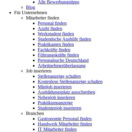
Alle Bewerbungstipps
Blog
Für Unternehmen
Mitarbeiter finden
Personal finden
Azubi finden
Werkstudent finden
Studentische Aushilfe finden
Praktikanten finden
Fachkräfte finden
Führungskräfte finden
Personalsuche Deutschland
Arbeitnehmerüberlassung
Job inserieren
Stellenanzeige schalten
Kostenlose Stellenanzeige schalten
Minijob inserieren
Ausbildungsplatz ausschreiben
Nebenjob inserieren
Praktikumsanzeige
Studentenjob inserieren
Branchen
Gastronomie Personal finden
Handwerk Mitarbeiter finden
IT Mitarbeiter finden