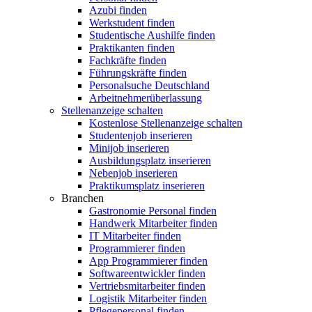
Azubi finden
Werkstudent finden
Studentische Aushilfe finden
Praktikanten finden
Fachkräfte finden
Führungskräfte finden
Personalsuche Deutschland
Arbeitnehmerüberlassung
Stellenanzeige schalten
Kostenlose Stellenanzeige schalten
Studentenjob inserieren
Minijob inserieren
Ausbildungsplatz inserieren
Nebenjob inserieren
Praktikumsplatz inserieren
Branchen
Gastronomie Personal finden
Handwerk Mitarbeiter finden
IT Mitarbeiter finden
Programmierer finden
App Programmierer finden
Softwareentwickler finden
Vertriebsmitarbeiter finden
Logistik Mitarbeiter finden
Pflegepersonal finden