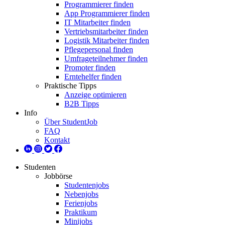
Programmierer finden
App Programmierer finden
IT Mitarbeiter finden
Vertriebsmitarbeiter finden
Logistik Mitarbeiter finden
Pflegepersonal finden
Umfrageteilnehmer finden
Promoter finden
Erntehelfer finden
Praktische Tipps
Anzeige optimieren
B2B Tipps
Info
Über StudentJob
FAQ
Kontakt
Studenten
Jobbörse
Studentenjobs
Nebenjobs
Ferienjobs
Praktikum
Minijobs