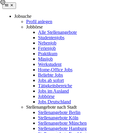
Jobsuche
Profil anlegen
Jobbörse
Alle Stellenangebote
Studentenjobs
Nebenjob
Ferienjob
Praktikum
Minijob
Werkstudent
Home-Office Jobs
Beliebte Jobs
Jobs ab sofort
Tätigkeitsbereiche
Jobs im Ausland
Jobbörse
Jobs Deutschland
Stellenangebote nach Stadt
Stellenangebote Berlin
Stellenangebote Köln
Stellenangebote München
Stellenangebote Hamburg