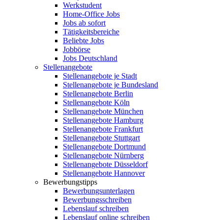
Werkstudent
Home-Office Jobs
Jobs ab sofort
Tätigkeitsbereiche
Beliebte Jobs
Jobbörse
Jobs Deutschland
Stellenangebote
Stellenangebote je Stadt
Stellenangebote je Bundesland
Stellenangebote Berlin
Stellenangebote Köln
Stellenangebote München
Stellenangebote Hamburg
Stellenangebote Frankfurt
Stellenangebote Stuttgart
Stellenangebote Dortmund
Stellenangebote Nürnberg
Stellenangebote Düsseldorf
Stellenangebote Hannover
Bewerbungstipps
Bewerbungsunterlagen
Bewerbungsschreiben
Lebenslauf schreiben
Lebenslauf online schreiben