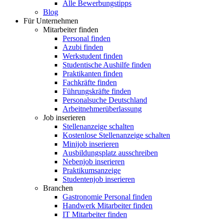
Alle Bewerbungstipps
Blog
Für Unternehmen
Mitarbeiter finden
Personal finden
Azubi finden
Werkstudent finden
Studentische Aushilfe finden
Praktikanten finden
Fachkräfte finden
Führungskräfte finden
Personalsuche Deutschland
Arbeitnehmerüberlassung
Job inserieren
Stellenanzeige schalten
Kostenlose Stellenanzeige schalten
Minijob inserieren
Ausbildungsplatz ausschreiben
Nebenjob inserieren
Praktikumsanzeige
Studentenjob inserieren
Branchen
Gastronomie Personal finden
Handwerk Mitarbeiter finden
IT Mitarbeiter finden