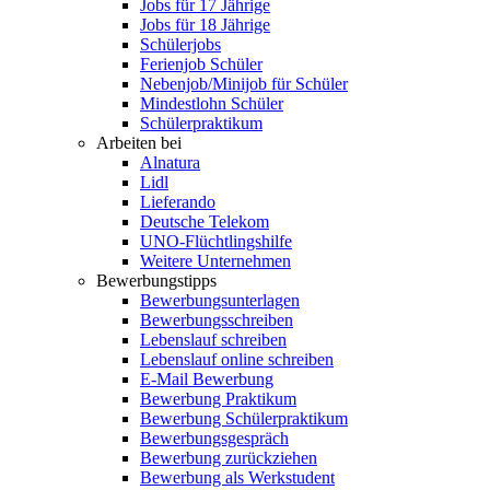
Jobs für 17 Jährige
Jobs für 18 Jährige
Schülerjobs
Ferienjob Schüler
Nebenjob/Minijob für Schüler
Mindestlohn Schüler
Schülerpraktikum
Arbeiten bei
Alnatura
Lidl
Lieferando
Deutsche Telekom
UNO-Flüchtlingshilfe
Weitere Unternehmen
Bewerbungstipps
Bewerbungsunterlagen
Bewerbungsschreiben
Lebenslauf schreiben
Lebenslauf online schreiben
E-Mail Bewerbung
Bewerbung Praktikum
Bewerbung Schülerpraktikum
Bewerbungsgespräch
Bewerbung zurückziehen
Bewerbung als Werkstudent