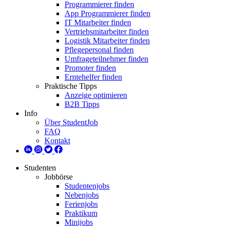
Programmierer finden
App Programmierer finden
IT Mitarbeiter finden
Vertriebsmitarbeiter finden
Logistik Mitarbeiter finden
Pflegepersonal finden
Umfrageteilnehmer finden
Promoter finden
Erntehelfer finden
Praktische Tipps
Anzeige optimieren
B2B Tipps
Info
Über StudentJob
FAQ
Kontakt
Studenten
Jobbörse
Studentenjobs
Nebenjobs
Ferienjobs
Praktikum
Minijobs