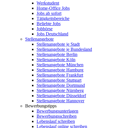
Werkstudent
Home-Office Jobs
Jobs ab sofort
Tätigkeitsbereiche
Beliebte Jobs
Jobbörse
Jobs Deutschland
Stellenangebote
Stellenangebote je Stadt
Stellenangebote je Bundesland
Stellenangebote Berlin
Stellenangebote Köln
Stellenangebote München
Stellenangebote Hamburg
Stellenangebote Frankfurt
Stellenangebote Stuttgart
Stellenangebote Dortmund
Stellenangebote Nürnberg
Stellenangebote Düsseldorf
Stellenangebote Hannover
Bewerbungstipps
Bewerbungsunterlagen
Bewerbungsschreiben
Lebenslauf schreiben
Lebenslauf online schreiben