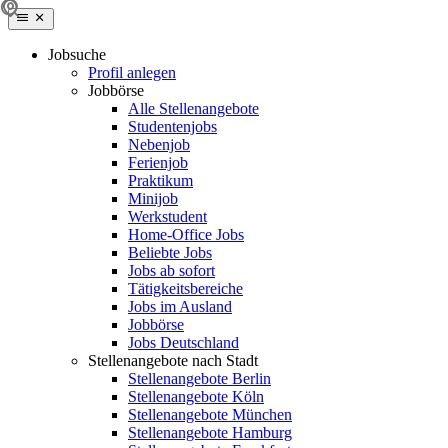
Jobsuche
Profil anlegen
Jobbörse
Alle Stellenangebote
Studentenjobs
Nebenjob
Ferienjob
Praktikum
Minijob
Werkstudent
Home-Office Jobs
Beliebte Jobs
Jobs ab sofort
Tätigkeitsbereiche
Jobs im Ausland
Jobbörse
Jobs Deutschland
Stellenangebote nach Stadt
Stellenangebote Berlin
Stellenangebote Köln
Stellenangebote München
Stellenangebote Hamburg