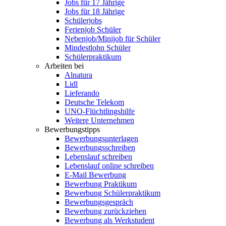
Jobs für 17 Jährige
Jobs für 18 Jährige
Schülerjobs
Ferienjob Schüler
Nebenjob/Minijob für Schüler
Mindestlohn Schüler
Schülerpraktikum
Arbeiten bei
Alnatura
Lidl
Lieferando
Deutsche Telekom
UNO-Flüchtlingshilfe
Weitere Unternehmen
Bewerbungstipps
Bewerbungsunterlagen
Bewerbungsschreiben
Lebenslauf schreiben
Lebenslauf online schreiben
E-Mail Bewerbung
Bewerbung Praktikum
Bewerbung Schülerpraktikum
Bewerbungsgespräch
Bewerbung zurückziehen
Bewerbung als Werkstudent