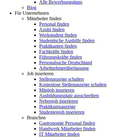
Alle Bewerbungstipps
Blog
Für Unternehmen
Mitarbeiter finden
Personal finden
Azubi finden
Werkstudent finden
Studentische Aushilfe finden
Praktikanten finden
Fachkräfte finden
Führungskräfte finden
Personalsuche Deutschland
Arbeitnehmerüberlassung
Job inserieren
Stellenanzeige schalten
Kostenlose Stellenanzeige schalten
Minijob inserieren
Ausbildungsplatz ausschreiben
Nebenjob inserieren
Praktikumsanzeige
Studentenjob inserieren
Branchen
Gastronomie Personal finden
Handwerk Mitarbeiter finden
IT Mitarbeiter finden