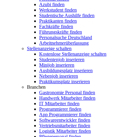
Azubi finden
Werkstudent finden
Studentische Aushilfe finden
Praktikanten finden
Fachkräfte finden
Führungskräfte finden
Personalsuche Deutschland
Arbeitnehmerüberlassung
Stellenanzeige schalten
Kostenlose Stellenanzeige schalten
Studentenjob inserieren
Minijob inserieren
Ausbildungsplatz inserieren
Nebenjob inserieren
Praktikumsplatz inserieren
Branchen
Gastronomie Personal finden
Handwerk Mitarbeiter finden
IT Mitarbeiter finden
Programmierer finden
App Programmierer finden
Softwareentwickler finden
Vertriebsmitarbeiter finden
Logistik Mitarbeiter finden
Pflegepersonal finden