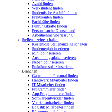
Azubi finden
Werkstudent finden
Studentische Aushilfe finden
Praktikanten finden
Fachkräfte finden
Führungskräfte finden
Personalsuche Deutschland
Arbeitnehmerüberlassung
Stellenanzeige schalten
Kostenlose Stellenanzeige schalten
Studentenjob inserieren
Minijob inserieren
Ausbildungsplatz inserieren
Nebenjob inserieren
Praktikumsplatz inserieren
Branchen
Gastronomie Personal finden
Handwerk Mitarbeiter finden
IT Mitarbeiter finden
Programmierer finden
App Programmierer finden
Softwareentwickler finden
Vertriebsmitarbeiter finden
Logistik Mitarbeiter finden
Pflegepersonal finden