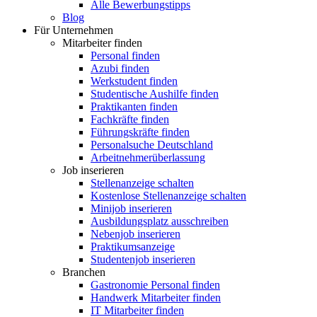
Alle Bewerbungstipps
Blog
Für Unternehmen
Mitarbeiter finden
Personal finden
Azubi finden
Werkstudent finden
Studentische Aushilfe finden
Praktikanten finden
Fachkräfte finden
Führungskräfte finden
Personalsuche Deutschland
Arbeitnehmerüberlassung
Job inserieren
Stellenanzeige schalten
Kostenlose Stellenanzeige schalten
Minijob inserieren
Ausbildungsplatz ausschreiben
Nebenjob inserieren
Praktikumsanzeige
Studentenjob inserieren
Branchen
Gastronomie Personal finden
Handwerk Mitarbeiter finden
IT Mitarbeiter finden