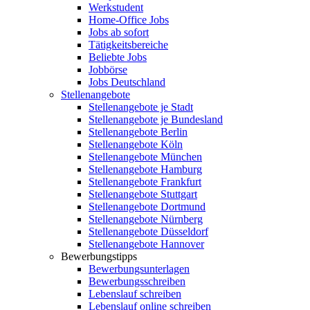
Werkstudent
Home-Office Jobs
Jobs ab sofort
Tätigkeitsbereiche
Beliebte Jobs
Jobbörse
Jobs Deutschland
Stellenangebote
Stellenangebote je Stadt
Stellenangebote je Bundesland
Stellenangebote Berlin
Stellenangebote Köln
Stellenangebote München
Stellenangebote Hamburg
Stellenangebote Frankfurt
Stellenangebote Stuttgart
Stellenangebote Dortmund
Stellenangebote Nürnberg
Stellenangebote Düsseldorf
Stellenangebote Hannover
Bewerbungstipps
Bewerbungsunterlagen
Bewerbungsschreiben
Lebenslauf schreiben
Lebenslauf online schreiben