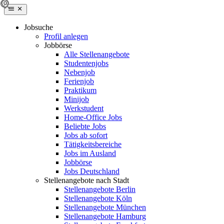
Jobsuche
Profil anlegen
Jobbörse
Alle Stellenangebote
Studentenjobs
Nebenjob
Ferienjob
Praktikum
Minijob
Werkstudent
Home-Office Jobs
Beliebte Jobs
Jobs ab sofort
Tätigkeitsbereiche
Jobs im Ausland
Jobbörse
Jobs Deutschland
Stellenangebote nach Stadt
Stellenangebote Berlin
Stellenangebote Köln
Stellenangebote München
Stellenangebote Hamburg