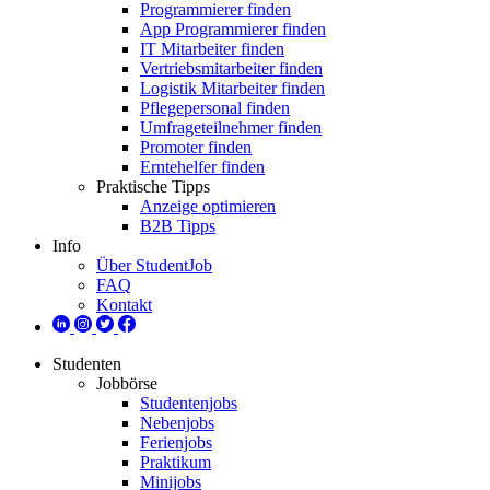
Programmierer finden
App Programmierer finden
IT Mitarbeiter finden
Vertriebsmitarbeiter finden
Logistik Mitarbeiter finden
Pflegepersonal finden
Umfrageteilnehmer finden
Promoter finden
Erntehelfer finden
Praktische Tipps
Anzeige optimieren
B2B Tipps
Info
Über StudentJob
FAQ
Kontakt
Studenten
Jobbörse
Studentenjobs
Nebenjobs
Ferienjobs
Praktikum
Minijobs