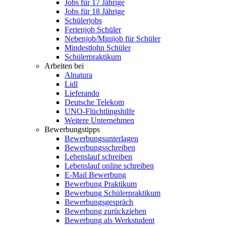
Jobs für 17 Jährige
Jobs für 18 Jährige
Schülerjobs
Ferienjob Schüler
Nebenjob/Minijob für Schüler
Mindestlohn Schüler
Schülerpraktikum
Arbeiten bei
Alnatura
Lidl
Lieferando
Deutsche Telekom
UNO-Flüchtlingshilfe
Weitere Unternehmen
Bewerbungstipps
Bewerbungsunterlagen
Bewerbungsschreiben
Lebenslauf schreiben
Lebenslauf online schreiben
E-Mail Bewerbung
Bewerbung Praktikum
Bewerbung Schülerpraktikum
Bewerbungsgespräch
Bewerbung zurückziehen
Bewerbung als Werkstudent