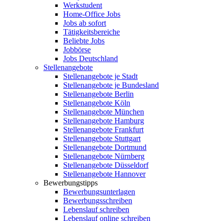
Werkstudent
Home-Office Jobs
Jobs ab sofort
Tätigkeitsbereiche
Beliebte Jobs
Jobbörse
Jobs Deutschland
Stellenangebote
Stellenangebote je Stadt
Stellenangebote je Bundesland
Stellenangebote Berlin
Stellenangebote Köln
Stellenangebote München
Stellenangebote Hamburg
Stellenangebote Frankfurt
Stellenangebote Stuttgart
Stellenangebote Dortmund
Stellenangebote Nürnberg
Stellenangebote Düsseldorf
Stellenangebote Hannover
Bewerbungstipps
Bewerbungsunterlagen
Bewerbungsschreiben
Lebenslauf schreiben
Lebenslauf online schreiben