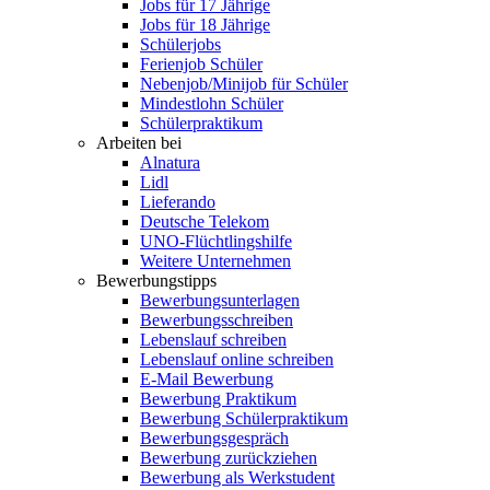
Jobs für 17 Jährige
Jobs für 18 Jährige
Schülerjobs
Ferienjob Schüler
Nebenjob/Minijob für Schüler
Mindestlohn Schüler
Schülerpraktikum
Arbeiten bei
Alnatura
Lidl
Lieferando
Deutsche Telekom
UNO-Flüchtlingshilfe
Weitere Unternehmen
Bewerbungstipps
Bewerbungsunterlagen
Bewerbungsschreiben
Lebenslauf schreiben
Lebenslauf online schreiben
E-Mail Bewerbung
Bewerbung Praktikum
Bewerbung Schülerpraktikum
Bewerbungsgespräch
Bewerbung zurückziehen
Bewerbung als Werkstudent