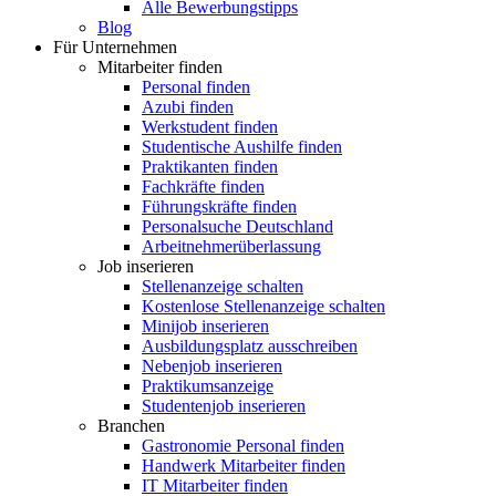
Alle Bewerbungstipps
Blog
Für Unternehmen
Mitarbeiter finden
Personal finden
Azubi finden
Werkstudent finden
Studentische Aushilfe finden
Praktikanten finden
Fachkräfte finden
Führungskräfte finden
Personalsuche Deutschland
Arbeitnehmerüberlassung
Job inserieren
Stellenanzeige schalten
Kostenlose Stellenanzeige schalten
Minijob inserieren
Ausbildungsplatz ausschreiben
Nebenjob inserieren
Praktikumsanzeige
Studentenjob inserieren
Branchen
Gastronomie Personal finden
Handwerk Mitarbeiter finden
IT Mitarbeiter finden