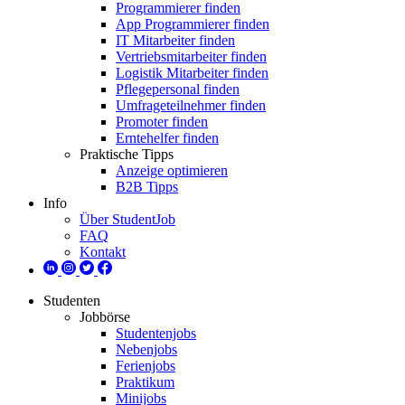
Programmierer finden
App Programmierer finden
IT Mitarbeiter finden
Vertriebsmitarbeiter finden
Logistik Mitarbeiter finden
Pflegepersonal finden
Umfrageteilnehmer finden
Promoter finden
Erntehelfer finden
Praktische Tipps
Anzeige optimieren
B2B Tipps
Info
Über StudentJob
FAQ
Kontakt
Studenten
Jobbörse
Studentenjobs
Nebenjobs
Ferienjobs
Praktikum
Minijobs