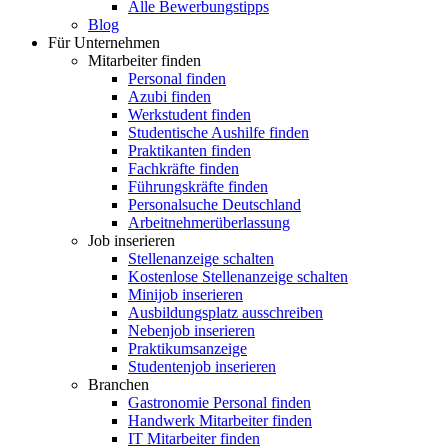
Alle Bewerbungstipps
Blog
Für Unternehmen
Mitarbeiter finden
Personal finden
Azubi finden
Werkstudent finden
Studentische Aushilfe finden
Praktikanten finden
Fachkräfte finden
Führungskräfte finden
Personalsuche Deutschland
Arbeitnehmerüberlassung
Job inserieren
Stellenanzeige schalten
Kostenlose Stellenanzeige schalten
Minijob inserieren
Ausbildungsplatz ausschreiben
Nebenjob inserieren
Praktikumsanzeige
Studentenjob inserieren
Branchen
Gastronomie Personal finden
Handwerk Mitarbeiter finden
IT Mitarbeiter finden