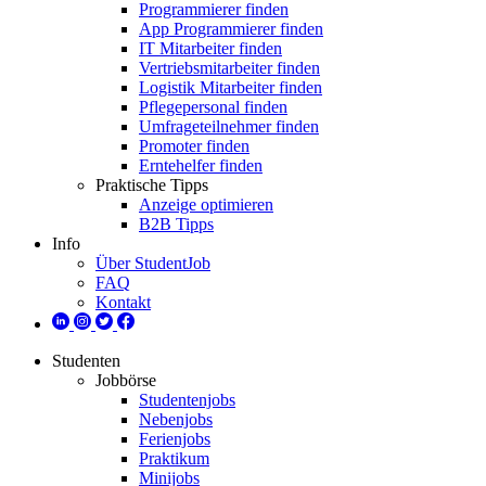
Programmierer finden
App Programmierer finden
IT Mitarbeiter finden
Vertriebsmitarbeiter finden
Logistik Mitarbeiter finden
Pflegepersonal finden
Umfrageteilnehmer finden
Promoter finden
Erntehelfer finden
Praktische Tipps
Anzeige optimieren
B2B Tipps
Info
Über StudentJob
FAQ
Kontakt
Studenten
Jobbörse
Studentenjobs
Nebenjobs
Ferienjobs
Praktikum
Minijobs