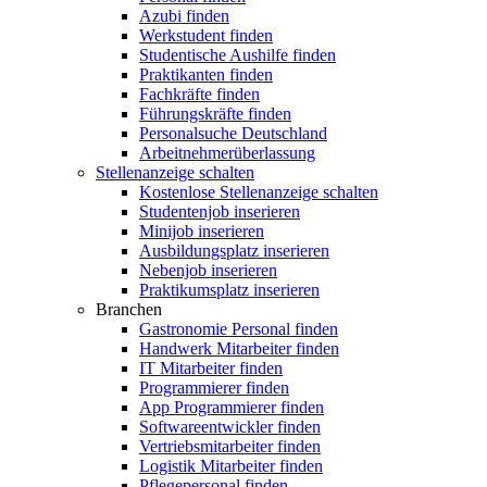
Azubi finden
Werkstudent finden
Studentische Aushilfe finden
Praktikanten finden
Fachkräfte finden
Führungskräfte finden
Personalsuche Deutschland
Arbeitnehmerüberlassung
Stellenanzeige schalten
Kostenlose Stellenanzeige schalten
Studentenjob inserieren
Minijob inserieren
Ausbildungsplatz inserieren
Nebenjob inserieren
Praktikumsplatz inserieren
Branchen
Gastronomie Personal finden
Handwerk Mitarbeiter finden
IT Mitarbeiter finden
Programmierer finden
App Programmierer finden
Softwareentwickler finden
Vertriebsmitarbeiter finden
Logistik Mitarbeiter finden
Pflegepersonal finden