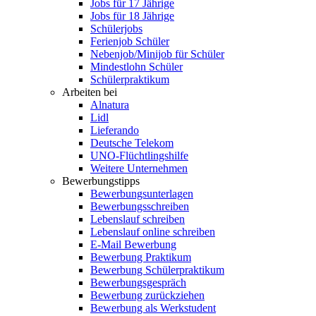
Jobs für 17 Jährige
Jobs für 18 Jährige
Schülerjobs
Ferienjob Schüler
Nebenjob/Minijob für Schüler
Mindestlohn Schüler
Schülerpraktikum
Arbeiten bei
Alnatura
Lidl
Lieferando
Deutsche Telekom
UNO-Flüchtlingshilfe
Weitere Unternehmen
Bewerbungstipps
Bewerbungsunterlagen
Bewerbungsschreiben
Lebenslauf schreiben
Lebenslauf online schreiben
E-Mail Bewerbung
Bewerbung Praktikum
Bewerbung Schülerpraktikum
Bewerbungsgespräch
Bewerbung zurückziehen
Bewerbung als Werkstudent