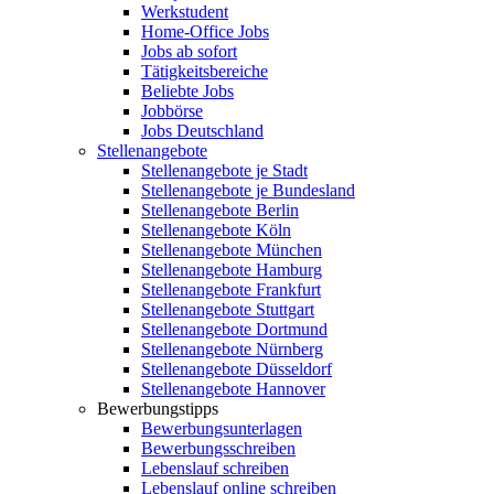
Werkstudent
Home-Office Jobs
Jobs ab sofort
Tätigkeitsbereiche
Beliebte Jobs
Jobbörse
Jobs Deutschland
Stellenangebote
Stellenangebote je Stadt
Stellenangebote je Bundesland
Stellenangebote Berlin
Stellenangebote Köln
Stellenangebote München
Stellenangebote Hamburg
Stellenangebote Frankfurt
Stellenangebote Stuttgart
Stellenangebote Dortmund
Stellenangebote Nürnberg
Stellenangebote Düsseldorf
Stellenangebote Hannover
Bewerbungstipps
Bewerbungsunterlagen
Bewerbungsschreiben
Lebenslauf schreiben
Lebenslauf online schreiben