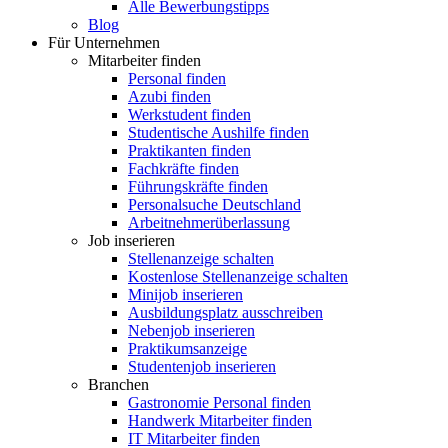
Alle Bewerbungstipps
Blog
Für Unternehmen
Mitarbeiter finden
Personal finden
Azubi finden
Werkstudent finden
Studentische Aushilfe finden
Praktikanten finden
Fachkräfte finden
Führungskräfte finden
Personalsuche Deutschland
Arbeitnehmerüberlassung
Job inserieren
Stellenanzeige schalten
Kostenlose Stellenanzeige schalten
Minijob inserieren
Ausbildungsplatz ausschreiben
Nebenjob inserieren
Praktikumsanzeige
Studentenjob inserieren
Branchen
Gastronomie Personal finden
Handwerk Mitarbeiter finden
IT Mitarbeiter finden