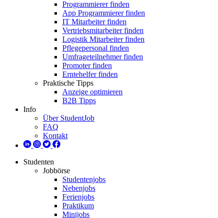
Programmierer finden
App Programmierer finden
IT Mitarbeiter finden
Vertriebsmitarbeiter finden
Logistik Mitarbeiter finden
Pflegepersonal finden
Umfrageteilnehmer finden
Promoter finden
Erntehelfer finden
Praktische Tipps
Anzeige optimieren
B2B Tipps
Info
Über StudentJob
FAQ
Kontakt
Studenten
Jobbörse
Studentenjobs
Nebenjobs
Ferienjobs
Praktikum
Minijobs