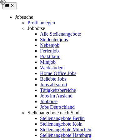
Jobsuche
Profil anlegen
Jobbörse
Alle Stellenangebote
Studentenjobs
Nebenjob
Ferienjob
Praktikum
Minijob
Werkstudent
Home-Office Jobs
Beliebte Jobs
Jobs ab sofort
Tätigkeitsbereiche
Jobs im Ausland
Jobbörse
Jobs Deutschland
Stellenangebote nach Stadt
Stellenangebote Berlin
Stellenangebote Köln
Stellenangebote München
Stellenangebote Hamburg