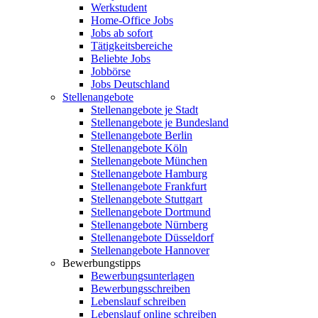
Werkstudent
Home-Office Jobs
Jobs ab sofort
Tätigkeitsbereiche
Beliebte Jobs
Jobbörse
Jobs Deutschland
Stellenangebote
Stellenangebote je Stadt
Stellenangebote je Bundesland
Stellenangebote Berlin
Stellenangebote Köln
Stellenangebote München
Stellenangebote Hamburg
Stellenangebote Frankfurt
Stellenangebote Stuttgart
Stellenangebote Dortmund
Stellenangebote Nürnberg
Stellenangebote Düsseldorf
Stellenangebote Hannover
Bewerbungstipps
Bewerbungsunterlagen
Bewerbungsschreiben
Lebenslauf schreiben
Lebenslauf online schreiben