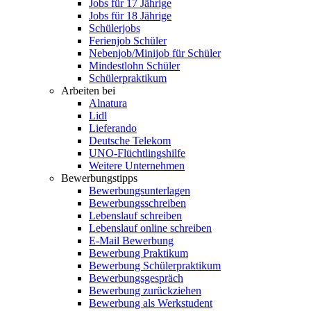
Jobs für 17 Jährige
Jobs für 18 Jährige
Schülerjobs
Ferienjob Schüler
Nebenjob/Minijob für Schüler
Mindestlohn Schüler
Schülerpraktikum
Arbeiten bei
Alnatura
Lidl
Lieferando
Deutsche Telekom
UNO-Flüchtlingshilfe
Weitere Unternehmen
Bewerbungstipps
Bewerbungsunterlagen
Bewerbungsschreiben
Lebenslauf schreiben
Lebenslauf online schreiben
E-Mail Bewerbung
Bewerbung Praktikum
Bewerbung Schülerpraktikum
Bewerbungsgespräch
Bewerbung zurückziehen
Bewerbung als Werkstudent