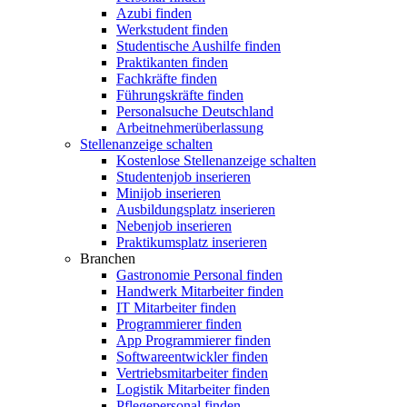
Azubi finden
Werkstudent finden
Studentische Aushilfe finden
Praktikanten finden
Fachkräfte finden
Führungskräfte finden
Personalsuche Deutschland
Arbeitnehmerüberlassung
Stellenanzeige schalten
Kostenlose Stellenanzeige schalten
Studentenjob inserieren
Minijob inserieren
Ausbildungsplatz inserieren
Nebenjob inserieren
Praktikumsplatz inserieren
Branchen
Gastronomie Personal finden
Handwerk Mitarbeiter finden
IT Mitarbeiter finden
Programmierer finden
App Programmierer finden
Softwareentwickler finden
Vertriebsmitarbeiter finden
Logistik Mitarbeiter finden
Pflegepersonal finden