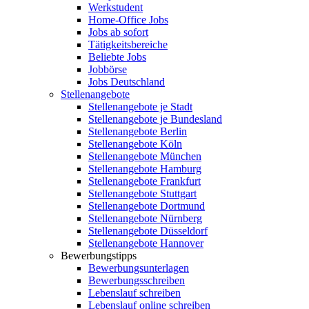
Werkstudent
Home-Office Jobs
Jobs ab sofort
Tätigkeitsbereiche
Beliebte Jobs
Jobbörse
Jobs Deutschland
Stellenangebote
Stellenangebote je Stadt
Stellenangebote je Bundesland
Stellenangebote Berlin
Stellenangebote Köln
Stellenangebote München
Stellenangebote Hamburg
Stellenangebote Frankfurt
Stellenangebote Stuttgart
Stellenangebote Dortmund
Stellenangebote Nürnberg
Stellenangebote Düsseldorf
Stellenangebote Hannover
Bewerbungstipps
Bewerbungsunterlagen
Bewerbungsschreiben
Lebenslauf schreiben
Lebenslauf online schreiben