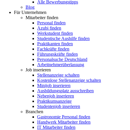
Alle Bewerbungstipps
Blog
Für Unternehmen
Mitarbeiter finden
Personal finden
Azubi finden
Werkstudent finden
Studentische Aushilfe finden
Praktikanten finden
Fachkräfte finden
Führungskräfte finden
Personalsuche Deutschland
Arbeitnehmerüberlassung
Job inserieren
Stellenanzeige schalten
Kostenlose Stellenanzeige schalten
Minijob inserieren
Ausbildungsplatz ausschreiben
Nebenjob inserieren
Praktikumsanzeige
Studentenjob inserieren
Branchen
Gastronomie Personal finden
Handwerk Mitarbeiter finden
IT Mitarbeiter finden