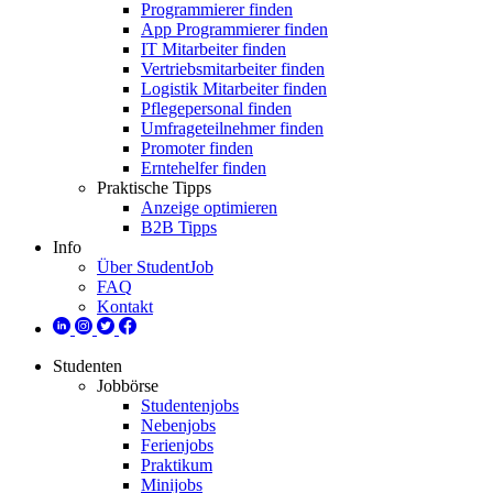
Programmierer finden
App Programmierer finden
IT Mitarbeiter finden
Vertriebsmitarbeiter finden
Logistik Mitarbeiter finden
Pflegepersonal finden
Umfrageteilnehmer finden
Promoter finden
Erntehelfer finden
Praktische Tipps
Anzeige optimieren
B2B Tipps
Info
Über StudentJob
FAQ
Kontakt
Studenten
Jobbörse
Studentenjobs
Nebenjobs
Ferienjobs
Praktikum
Minijobs