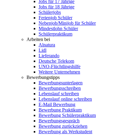
Jobs für 17 Jährige
Jobs für 18 Jährige
Schülerjobs
Ferienjob Schüler
Nebenjob/Minijob für Schüler
Mindestlohn Schüler
Schülerpraktikum
Arbeiten bei
Alnatura
Lidl
Lieferando
Deutsche Telekom
UNO-Flüchtlingshilfe
Weitere Unternehmen
Bewerbungstipps
Bewerbungsunterlagen
Bewerbungsschreiben
Lebenslauf schreiben
Lebenslauf online schreiben
E-Mail Bewerbung
Bewerbung Praktikum
Bewerbung Schülerpraktikum
Bewerbungsgespräch
Bewerbung zurückziehen
Bewerbung als Werkstudent