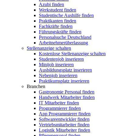
Azubi finden
Werkstudent finden
Studentische Aushilfe finden
Praktikanten finden
Fachkräfte finden
Führungskräfte finden
Personalsuche Deutschland
Arbeitnehmerüberlassung
Stellenanzeige schalten
Kostenlose Stellenanzeige schalten
Studentenjob inserieren
Minijob inserieren
Ausbildungsplatz inserieren
Nebenjob inserieren
Praktikumsplatz inserieren
Branchen
Gastronomie Personal finden
Handwerk Mitarbeiter finden
IT Mitarbeiter finden
Programmierer finden
App Programmierer finden
Softwareentwickler finden
Vertriebsmitarbeiter finden
Logistik Mitarbeiter finden
Pflegepersonal finden