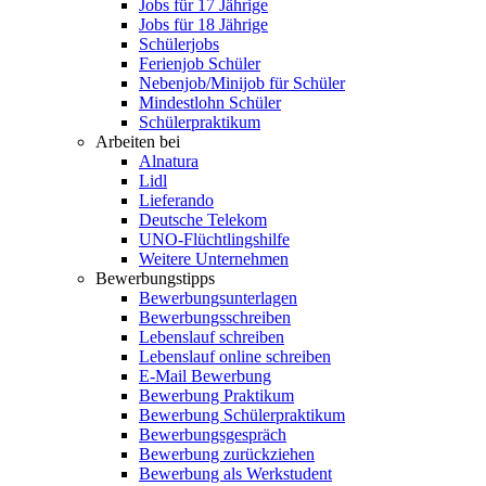
Jobs für 17 Jährige
Jobs für 18 Jährige
Schülerjobs
Ferienjob Schüler
Nebenjob/Minijob für Schüler
Mindestlohn Schüler
Schülerpraktikum
Arbeiten bei
Alnatura
Lidl
Lieferando
Deutsche Telekom
UNO-Flüchtlingshilfe
Weitere Unternehmen
Bewerbungstipps
Bewerbungsunterlagen
Bewerbungsschreiben
Lebenslauf schreiben
Lebenslauf online schreiben
E-Mail Bewerbung
Bewerbung Praktikum
Bewerbung Schülerpraktikum
Bewerbungsgespräch
Bewerbung zurückziehen
Bewerbung als Werkstudent