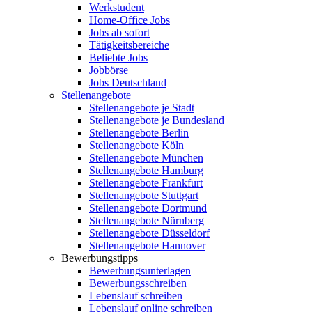
Werkstudent
Home-Office Jobs
Jobs ab sofort
Tätigkeitsbereiche
Beliebte Jobs
Jobbörse
Jobs Deutschland
Stellenangebote
Stellenangebote je Stadt
Stellenangebote je Bundesland
Stellenangebote Berlin
Stellenangebote Köln
Stellenangebote München
Stellenangebote Hamburg
Stellenangebote Frankfurt
Stellenangebote Stuttgart
Stellenangebote Dortmund
Stellenangebote Nürnberg
Stellenangebote Düsseldorf
Stellenangebote Hannover
Bewerbungstipps
Bewerbungsunterlagen
Bewerbungsschreiben
Lebenslauf schreiben
Lebenslauf online schreiben