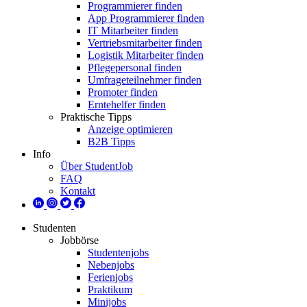
Programmierer finden
App Programmierer finden
IT Mitarbeiter finden
Vertriebsmitarbeiter finden
Logistik Mitarbeiter finden
Pflegepersonal finden
Umfrageteilnehmer finden
Promoter finden
Erntehelfer finden
Praktische Tipps
Anzeige optimieren
B2B Tipps
Info
Über StudentJob
FAQ
Kontakt
Studenten
Jobbörse
Studentenjobs
Nebenjobs
Ferienjobs
Praktikum
Minijobs