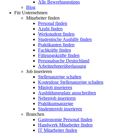
Alle Bewerbungstipps
Blog
Für Unternehmen
Mitarbeiter finden
Personal finden
Azubi finden
Werkstudent finden
Studentische Aushilfe finden
Praktikanten finden
Fachkräfte finden
Führungskräfte finden
Personalsuche Deutschland
Arbeitnehmerüberlassung
Job inserieren
Stellenanzeige schalten
Kostenlose Stellenanzeige schalten
Minijob inserieren
Ausbildungsplatz ausschreiben
Nebenjob inserieren
Praktikumsanzeige
Studentenjob inserieren
Branchen
Gastronomie Personal finden
Handwerk Mitarbeiter finden
IT Mitarbeiter finden