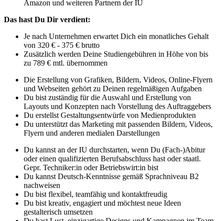
Amazon und weiteren Partnern der IU
Das hast Du Dir verdient:
Je nach Unternehmen erwartet Dich ein monatliches Gehalt
von 320 € - 375 € brutto
Zusätzlich werden Deine Studiengebühren in Höhe von bis
zu 789 € mtl. übernommen
Die Erstellung von Grafiken, Bildern, Videos, Online-Flyern
und Webseiten gehört zu Deinen regelmäßigen Aufgaben
Du bist zuständig für die Auswahl und Erstellung von
Layouts und Konzepten nach Vorstellung des Auftraggebers
Du erstellst Gestaltungsentwürfe von Medienprodukten
Du unterstützt das Marketing mit passenden Bildern, Videos,
Flyern und anderen medialen Darstellungen
Du kannst an der IU durchstarten, wenn Du (Fach-)Abitur
oder einen qualifizierten Berufsabschluss hast oder staatl.
Gepr. Techniker:in oder Betriebswirt:in bist
Du kannst Deutsch-Kenntnisse gemäß Sprachniveau B2
nachweisen
Du bist flexibel, teamfähig und kontaktfreudig
Du bist kreativ, engagiert und möchtest neue Ideen
gestalterisch umsetzen
Du hast Lust, einzigartige Designs und Kampagnen im Team