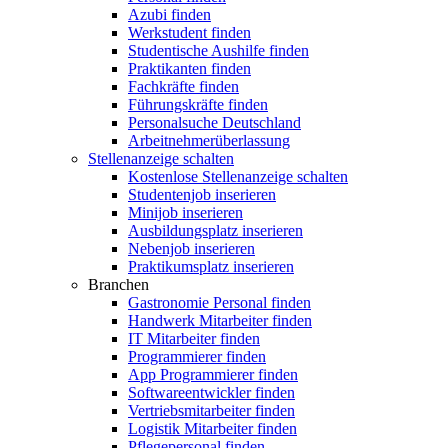
Azubi finden
Werkstudent finden
Studentische Aushilfe finden
Praktikanten finden
Fachkräfte finden
Führungskräfte finden
Personalsuche Deutschland
Arbeitnehmerüberlassung
Stellenanzeige schalten
Kostenlose Stellenanzeige schalten
Studentenjob inserieren
Minijob inserieren
Ausbildungsplatz inserieren
Nebenjob inserieren
Praktikumsplatz inserieren
Branchen
Gastronomie Personal finden
Handwerk Mitarbeiter finden
IT Mitarbeiter finden
Programmierer finden
App Programmierer finden
Softwareentwickler finden
Vertriebsmitarbeiter finden
Logistik Mitarbeiter finden
Pflegepersonal finden