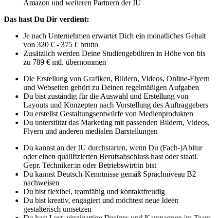
Amazon und weiteren Partnern der IU
Das hast Du Dir verdient:
Je nach Unternehmen erwartet Dich ein monatliches Gehalt
von 320 € - 375 € brutto
Zusätzlich werden Deine Studiengebühren in Höhe von bis
zu 789 € mtl. übernommen
Die Erstellung von Grafiken, Bildern, Videos, Online-Flyern
und Webseiten gehört zu Deinen regelmäßigen Aufgaben
Du bist zuständig für die Auswahl und Erstellung von
Layouts und Konzepten nach Vorstellung des Auftraggebers
Du erstellst Gestaltungsentwürfe von Medienprodukten
Du unterstützt das Marketing mit passenden Bildern, Videos,
Flyern und anderen medialen Darstellungen
Du kannst an der IU durchstarten, wenn Du (Fach-)Abitur
oder einen qualifizierten Berufsabschluss hast oder staatl.
Gepr. Techniker:in oder Betriebswirt:in bist
Du kannst Deutsch-Kenntnisse gemäß Sprachniveau B2
nachweisen
Du bist flexibel, teamfähig und kontaktfreudig
Du bist kreativ, engagiert und möchtest neue Ideen
gestalterisch umsetzen
Du hast Lust, einzigartige Designs und Kampagnen im Team