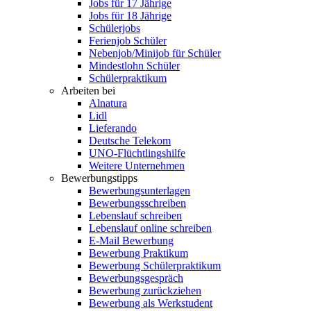
Jobs für 17 Jährige
Jobs für 18 Jährige
Schülerjobs
Ferienjob Schüler
Nebenjob/Minijob für Schüler
Mindestlohn Schüler
Schülerpraktikum
Arbeiten bei
Alnatura
Lidl
Lieferando
Deutsche Telekom
UNO-Flüchtlingshilfe
Weitere Unternehmen
Bewerbungstipps
Bewerbungsunterlagen
Bewerbungsschreiben
Lebenslauf schreiben
Lebenslauf online schreiben
E-Mail Bewerbung
Bewerbung Praktikum
Bewerbung Schülerpraktikum
Bewerbungsgespräch
Bewerbung zurückziehen
Bewerbung als Werkstudent