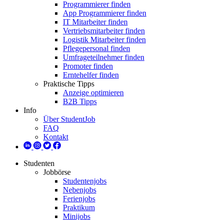
Programmierer finden
App Programmierer finden
IT Mitarbeiter finden
Vertriebsmitarbeiter finden
Logistik Mitarbeiter finden
Pflegepersonal finden
Umfrageteilnehmer finden
Promoter finden
Erntehelfer finden
Praktische Tipps
Anzeige optimieren
B2B Tipps
Info
Über StudentJob
FAQ
Kontakt
Studenten
Jobbörse
Studentenjobs
Nebenjobs
Ferienjobs
Praktikum
Minijobs