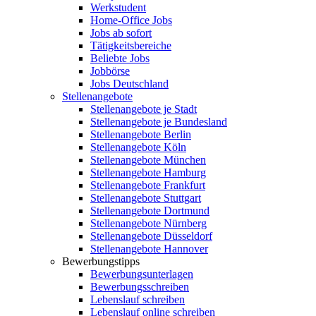
Werkstudent
Home-Office Jobs
Jobs ab sofort
Tätigkeitsbereiche
Beliebte Jobs
Jobbörse
Jobs Deutschland
Stellenangebote
Stellenangebote je Stadt
Stellenangebote je Bundesland
Stellenangebote Berlin
Stellenangebote Köln
Stellenangebote München
Stellenangebote Hamburg
Stellenangebote Frankfurt
Stellenangebote Stuttgart
Stellenangebote Dortmund
Stellenangebote Nürnberg
Stellenangebote Düsseldorf
Stellenangebote Hannover
Bewerbungstipps
Bewerbungsunterlagen
Bewerbungsschreiben
Lebenslauf schreiben
Lebenslauf online schreiben