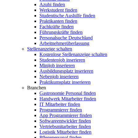
Azubi finden
Werkstudent finden
Studentische Aushilfe finden
Praktikanten finden
Fachkräfte finden
Führungskräfte finden
Personalsuche Deutschland
Arbeitnehmerüberlassung
Stellenanzeige schalten
Kostenlose Stellenanzeige schalten
Studentenjob inserieren
Minijob inserieren
Ausbildungsplatz inserieren
Nebenjob inserieren
Praktikumsplatz inserieren
Branchen
Gastronomie Personal finden
Handwerk Mitarbeiter finden
IT Mitarbeiter finden
Programmierer finden
App Programmierer finden
Softwareentwickler finden
Vertriebsmitarbeiter finden
Logistik Mitarbeiter finden
Pflegepersonal finden