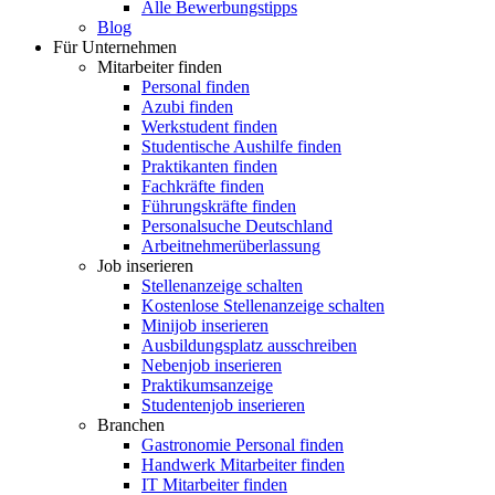
Alle Bewerbungstipps
Blog
Für Unternehmen
Mitarbeiter finden
Personal finden
Azubi finden
Werkstudent finden
Studentische Aushilfe finden
Praktikanten finden
Fachkräfte finden
Führungskräfte finden
Personalsuche Deutschland
Arbeitnehmerüberlassung
Job inserieren
Stellenanzeige schalten
Kostenlose Stellenanzeige schalten
Minijob inserieren
Ausbildungsplatz ausschreiben
Nebenjob inserieren
Praktikumsanzeige
Studentenjob inserieren
Branchen
Gastronomie Personal finden
Handwerk Mitarbeiter finden
IT Mitarbeiter finden