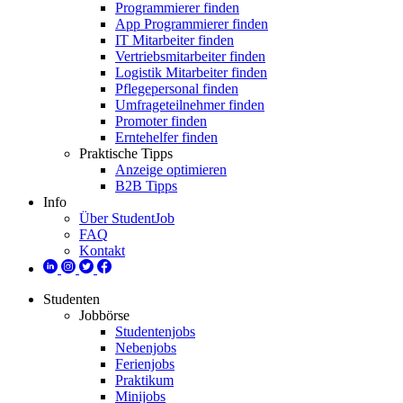
Programmierer finden
App Programmierer finden
IT Mitarbeiter finden
Vertriebsmitarbeiter finden
Logistik Mitarbeiter finden
Pflegepersonal finden
Umfrageteilnehmer finden
Promoter finden
Erntehelfer finden
Praktische Tipps
Anzeige optimieren
B2B Tipps
Info
Über StudentJob
FAQ
Kontakt
Studenten
Jobbörse
Studentenjobs
Nebenjobs
Ferienjobs
Praktikum
Minijobs