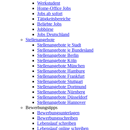
Werkstudent
Home-Office Jobs
Jobs ab sofort
Tätigkeitsbereiche
Beliebte Jobs
Jobbörse
Jobs Deutschland
Stellenangebote
Stellenangebote je Stadt
Stellenangebote je Bundesland
Stellenangebote Berlin
Stellenangebote Köln
Stellenangebote München
Stellenangebote Hamburg
Stellenangebote Frankfurt
Stellenangebote Stuttgart
Stellenangebote Dortmund
Stellenangebote Nürnberg
Stellenangebote Düsseldorf
Stellenangebote Hannover
Bewerbungstipps
Bewerbungsunterlagen
Bewerbungsschreiben
Lebenslauf schreiben
Lebenslauf online schreiben