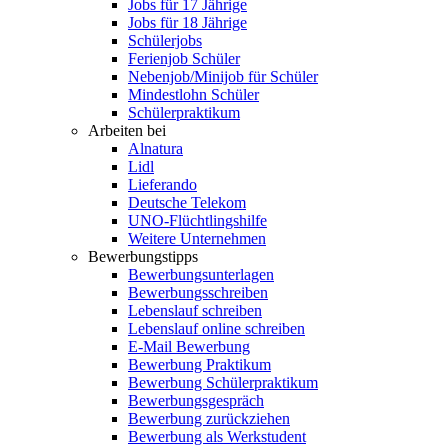
Jobs für 17 Jährige
Jobs für 18 Jährige
Schülerjobs
Ferienjob Schüler
Nebenjob/Minijob für Schüler
Mindestlohn Schüler
Schülerpraktikum
Arbeiten bei
Alnatura
Lidl
Lieferando
Deutsche Telekom
UNO-Flüchtlingshilfe
Weitere Unternehmen
Bewerbungstipps
Bewerbungsunterlagen
Bewerbungsschreiben
Lebenslauf schreiben
Lebenslauf online schreiben
E-Mail Bewerbung
Bewerbung Praktikum
Bewerbung Schülerpraktikum
Bewerbungsgespräch
Bewerbung zurückziehen
Bewerbung als Werkstudent