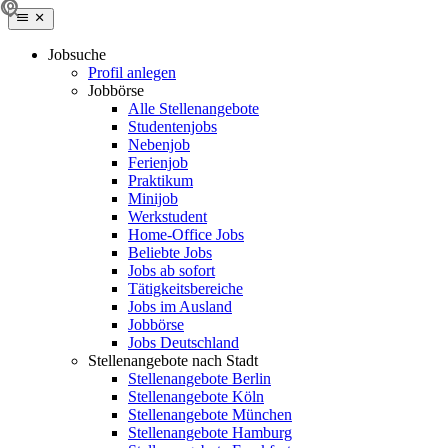
Jobsuche
Profil anlegen
Jobbörse
Alle Stellenangebote
Studentenjobs
Nebenjob
Ferienjob
Praktikum
Minijob
Werkstudent
Home-Office Jobs
Beliebte Jobs
Jobs ab sofort
Tätigkeitsbereiche
Jobs im Ausland
Jobbörse
Jobs Deutschland
Stellenangebote nach Stadt
Stellenangebote Berlin
Stellenangebote Köln
Stellenangebote München
Stellenangebote Hamburg