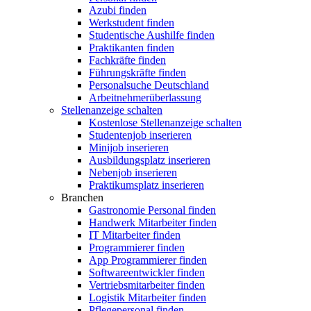
Azubi finden
Werkstudent finden
Studentische Aushilfe finden
Praktikanten finden
Fachkräfte finden
Führungskräfte finden
Personalsuche Deutschland
Arbeitnehmerüberlassung
Stellenanzeige schalten
Kostenlose Stellenanzeige schalten
Studentenjob inserieren
Minijob inserieren
Ausbildungsplatz inserieren
Nebenjob inserieren
Praktikumsplatz inserieren
Branchen
Gastronomie Personal finden
Handwerk Mitarbeiter finden
IT Mitarbeiter finden
Programmierer finden
App Programmierer finden
Softwareentwickler finden
Vertriebsmitarbeiter finden
Logistik Mitarbeiter finden
Pflegepersonal finden