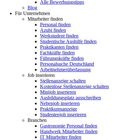
Alle Bewerbungstipps
Blog
Für Unternehmen
Mitarbeiter finden
Personal finden
Azubi finden
Werkstudent finden
Studentische Aushilfe finden
Praktikanten finden
Fachkräfte finden
Führungskräfte finden
Personalsuche Deutschland
Arbeitnehmerüberlassung
Job inserieren
Stellenanzeige schalten
Kostenlose Stellenanzeige schalten
Minijob inserieren
Ausbildungsplatz ausschreiben
Nebenjob inserieren
Praktikumsanzeige
Studentenjob inserieren
Branchen
Gastronomie Personal finden
Handwerk Mitarbeiter finden
IT Mitarbeiter finden