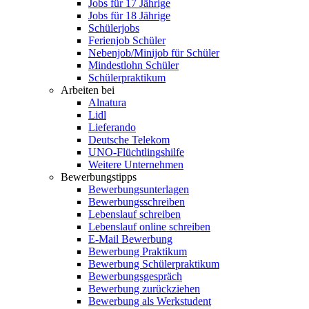
Jobs für 17 Jährige
Jobs für 18 Jährige
Schülerjobs
Ferienjob Schüler
Nebenjob/Minijob für Schüler
Mindestlohn Schüler
Schülerpraktikum
Arbeiten bei
Alnatura
Lidl
Lieferando
Deutsche Telekom
UNO-Flüchtlingshilfe
Weitere Unternehmen
Bewerbungstipps
Bewerbungsunterlagen
Bewerbungsschreiben
Lebenslauf schreiben
Lebenslauf online schreiben
E-Mail Bewerbung
Bewerbung Praktikum
Bewerbung Schülerpraktikum
Bewerbungsgespräch
Bewerbung zurückziehen
Bewerbung als Werkstudent