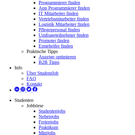
Programmierer finden
App Programmierer finden
IT Mitarbeiter finden
Vertriebsmitarbeiter finden
Logistik Mitarbeiter finden
Pflegepersonal finden
Umfrageteilnehmer finden
Promoter finden
Erntehelfer finden
Praktische Tipps
Anzeige optimieren
B2B Tipps
Info
Über StudentJob
FAQ
Kontakt
Studenten
Jobbörse
Studentenjobs
Nebenjobs
Ferienjobs
Praktikum
Minijobs