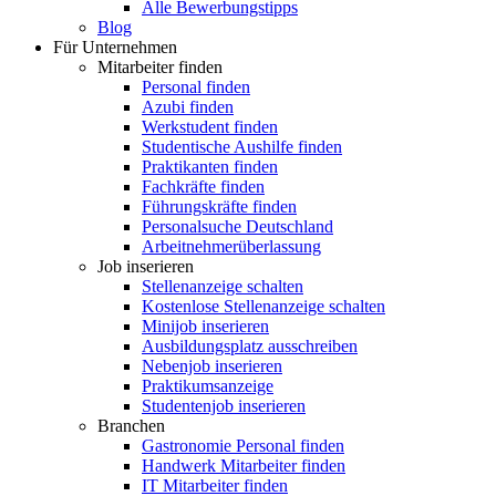
Alle Bewerbungstipps
Blog
Für Unternehmen
Mitarbeiter finden
Personal finden
Azubi finden
Werkstudent finden
Studentische Aushilfe finden
Praktikanten finden
Fachkräfte finden
Führungskräfte finden
Personalsuche Deutschland
Arbeitnehmerüberlassung
Job inserieren
Stellenanzeige schalten
Kostenlose Stellenanzeige schalten
Minijob inserieren
Ausbildungsplatz ausschreiben
Nebenjob inserieren
Praktikumsanzeige
Studentenjob inserieren
Branchen
Gastronomie Personal finden
Handwerk Mitarbeiter finden
IT Mitarbeiter finden