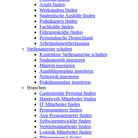
Azubi finden
Werkstudent finden
Studentische Aushilfe finden
Praktikanten finden
Fachkräfte finden
Führungskräfte finden
Personalsuche Deutschland
Arbeitnehmerüberlassung
Stellenanzeige schalten
Kostenlose Stellenanzeige schalten
Studentenjob inserieren
Minijob inserieren
Ausbildungsplatz inserieren
Nebenjob inserieren
Praktikumsplatz inserieren
Branchen
Gastronomie Personal finden
Handwerk Mitarbeiter finden
IT Mitarbeiter finden
Programmierer finden
App Programmierer finden
Softwareentwickler finden
Vertriebsmitarbeiter finden
Logistik Mitarbeiter finden
Pflegepersonal finden