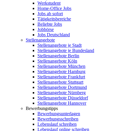
Werkstudent
Home-Office Jobs
Jobs ab sofort
Tätigkeitsbereiche
Beliebte Jobs
Jobbörse
Jobs Deutschland
Stellenangebote
Stellenangebote je Stadt
Stellenangebote je Bundesland
Stellenangebote Berlin
Stellenangebote Köln
Stellenangebote München
Stellenangebote Hamburg
Stellenangebote Frankfurt
Stellenangebote Stuttgart
Stellenangebote Dortmund
Stellenangebote Nürnberg
Stellenangebote Düsseldorf
Stellenangebote Hannover
Bewerbungstipps
Bewerbungsunterlagen
Bewerbungsschreiben
Lebenslauf schreiben
Lebenslauf online schreiben