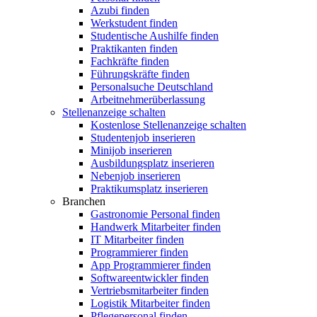
Azubi finden
Werkstudent finden
Studentische Aushilfe finden
Praktikanten finden
Fachkräfte finden
Führungskräfte finden
Personalsuche Deutschland
Arbeitnehmerüberlassung
Stellenanzeige schalten
Kostenlose Stellenanzeige schalten
Studentenjob inserieren
Minijob inserieren
Ausbildungsplatz inserieren
Nebenjob inserieren
Praktikumsplatz inserieren
Branchen
Gastronomie Personal finden
Handwerk Mitarbeiter finden
IT Mitarbeiter finden
Programmierer finden
App Programmierer finden
Softwareentwickler finden
Vertriebsmitarbeiter finden
Logistik Mitarbeiter finden
Pflegepersonal finden