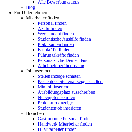
Alle Bewerbungstipps
Blog
Für Unternehmen
Mitarbeiter finden
Personal finden
Azubi finden
Werkstudent finden
Studentische Aushilfe finden
Praktikanten finden
Fachkräfte finden
Führungskräfte finden
Personalsuche Deutschland
Arbeitnehmerüberlassung
Job inserieren
Stellenanzeige schalten
Kostenlose Stellenanzeige schalten
Minijob inserieren
Ausbildungsplatz ausschreiben
Nebenjob inserieren
Praktikumsanzeige
Studentenjob inserieren
Branchen
Gastronomie Personal finden
Handwerk Mitarbeiter finden
IT Mitarbeiter finden