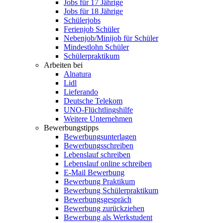
Jobs für 17 Jährige
Jobs für 18 Jährige
Schülerjobs
Ferienjob Schüler
Nebenjob/Minijob für Schüler
Mindestlohn Schüler
Schülerpraktikum
Arbeiten bei
Alnatura
Lidl
Lieferando
Deutsche Telekom
UNO-Flüchtlingshilfe
Weitere Unternehmen
Bewerbungstipps
Bewerbungsunterlagen
Bewerbungsschreiben
Lebenslauf schreiben
Lebenslauf online schreiben
E-Mail Bewerbung
Bewerbung Praktikum
Bewerbung Schülerpraktikum
Bewerbungsgespräch
Bewerbung zurückziehen
Bewerbung als Werkstudent