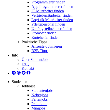
Programmierer finden
App Programmierer finden
IT Mitarbeiter finden
Vertriebsmitarbeiter finden
Logistik Mitarbeiter finden
Pflegepersonal finden
Umfrageteilnehmer finden
Promoter finden
Erntehelfer finden
Praktische Tipps
Anzeige optimieren
B2B Tipps
Info
Über StudentJob
FAQ
Kontakt
Studenten
Jobbörse
Studentenjobs
Nebenjobs
Ferienjobs
Praktikum
Minijobs