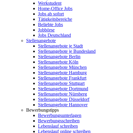
Werkstudent
Home-Office Jobs
Jobs ab sofort
Tätigkeitsbereiche
Beliebte Jobs
Jobbörse
Jobs Deutschland
Stellenangebote
Stellenangebote je Stadt
Stellenangebote je Bundesland
Stellenangebote Berlin
Stellenangebote Köln
Stellenangebote München
Stellenangebote Hamburg
Stellenangebote Frankfurt
Stellenangebote Stuttgart
Stellenangebote Dortmund
Stellenangebote Nürnberg
Stellenangebote Düsseldorf
Stellenangebote Hannover
Bewerbungstipps
Bewerbungsunterlagen
Bewerbungsschreiben
Lebenslauf schreiben
Lebenslauf online schreiben