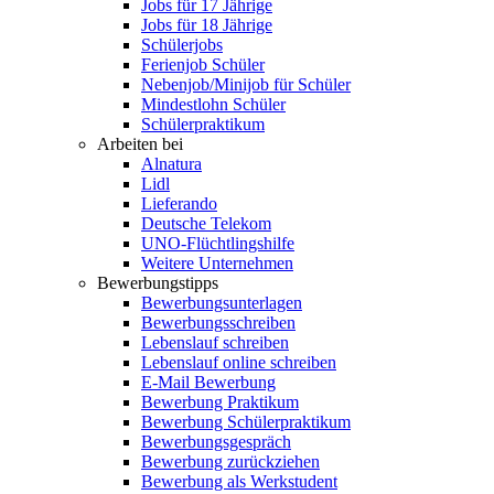
Jobs für 17 Jährige
Jobs für 18 Jährige
Schülerjobs
Ferienjob Schüler
Nebenjob/Minijob für Schüler
Mindestlohn Schüler
Schülerpraktikum
Arbeiten bei
Alnatura
Lidl
Lieferando
Deutsche Telekom
UNO-Flüchtlingshilfe
Weitere Unternehmen
Bewerbungstipps
Bewerbungsunterlagen
Bewerbungsschreiben
Lebenslauf schreiben
Lebenslauf online schreiben
E-Mail Bewerbung
Bewerbung Praktikum
Bewerbung Schülerpraktikum
Bewerbungsgespräch
Bewerbung zurückziehen
Bewerbung als Werkstudent