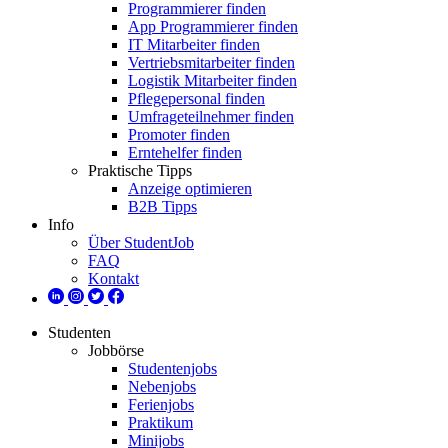
Programmierer finden
App Programmierer finden
IT Mitarbeiter finden
Vertriebsmitarbeiter finden
Logistik Mitarbeiter finden
Pflegepersonal finden
Umfrageteilnehmer finden
Promoter finden
Erntehelfer finden
Praktische Tipps
Anzeige optimieren
B2B Tipps
Info
Über StudentJob
FAQ
Kontakt
Studenten
Jobbörse
Studentenjobs
Nebenjobs
Ferienjobs
Praktikum
Minijobs