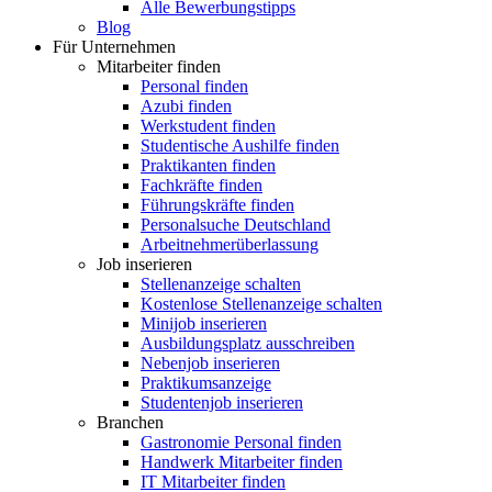
Alle Bewerbungstipps
Blog
Für Unternehmen
Mitarbeiter finden
Personal finden
Azubi finden
Werkstudent finden
Studentische Aushilfe finden
Praktikanten finden
Fachkräfte finden
Führungskräfte finden
Personalsuche Deutschland
Arbeitnehmerüberlassung
Job inserieren
Stellenanzeige schalten
Kostenlose Stellenanzeige schalten
Minijob inserieren
Ausbildungsplatz ausschreiben
Nebenjob inserieren
Praktikumsanzeige
Studentenjob inserieren
Branchen
Gastronomie Personal finden
Handwerk Mitarbeiter finden
IT Mitarbeiter finden