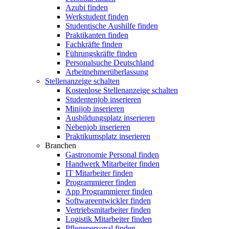
Azubi finden
Werkstudent finden
Studentische Aushilfe finden
Praktikanten finden
Fachkräfte finden
Führungskräfte finden
Personalsuche Deutschland
Arbeitnehmerüberlassung
Stellenanzeige schalten
Kostenlose Stellenanzeige schalten
Studentenjob inserieren
Minijob inserieren
Ausbildungsplatz inserieren
Nebenjob inserieren
Praktikumsplatz inserieren
Branchen
Gastronomie Personal finden
Handwerk Mitarbeiter finden
IT Mitarbeiter finden
Programmierer finden
App Programmierer finden
Softwareentwickler finden
Vertriebsmitarbeiter finden
Logistik Mitarbeiter finden
Pflegepersonal finden