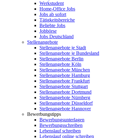
Werkstudent
Home-Office Jobs
Jobs ab sofort
Tätigkeitsbereiche
Beliebte Jobs
Jobbörse
Jobs Deutschland
Stellenangebote
Stellenangebote je Stadt
Stellenangebote je Bundesland
Stellenangebote Berlin
Stellenangebote Köln
Stellenangebote München
Stellenangebote Hamburg
Stellenangebote Frankfurt
Stellenangebote Stuttgart
Stellenangebote Dortmund
Stellenangebote Nürnberg
Stellenangebote Düsseldorf
Stellenangebote Hannover
Bewerbungstipps
Bewerbungsunterlagen
Bewerbungsschreiben
Lebenslauf schreiben
Lebenslauf online schreiben