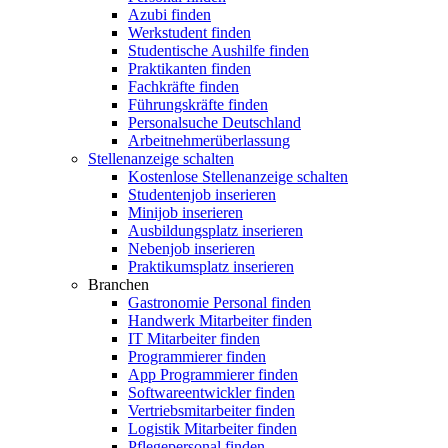
Azubi finden
Werkstudent finden
Studentische Aushilfe finden
Praktikanten finden
Fachkräfte finden
Führungskräfte finden
Personalsuche Deutschland
Arbeitnehmerüberlassung
Stellenanzeige schalten
Kostenlose Stellenanzeige schalten
Studentenjob inserieren
Minijob inserieren
Ausbildungsplatz inserieren
Nebenjob inserieren
Praktikumsplatz inserieren
Branchen
Gastronomie Personal finden
Handwerk Mitarbeiter finden
IT Mitarbeiter finden
Programmierer finden
App Programmierer finden
Softwareentwickler finden
Vertriebsmitarbeiter finden
Logistik Mitarbeiter finden
Pflegepersonal finden