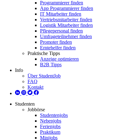
Programmierer finden
App Programmierer finden
IT Mitarbeiter finden
Vertriebsmitarbeiter finden
Logistik Mitarbeiter finden
Pflegepersonal finden
Umfrageteilnehmer finden
Promoter finden
Erntehelfer finden
Praktische Tipps
Anzeige optimieren
B2B Tipps
Info
Über StudentJob
FAQ
Kontakt
Studenten
Jobbörse
Studentenjobs
Nebenjobs
Ferienjobs
Praktikum
Minijobs