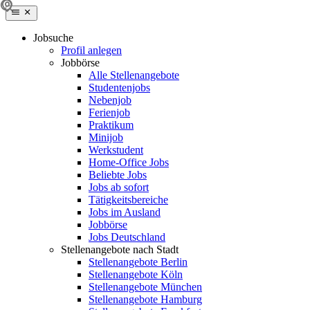
Jobsuche
Profil anlegen
Jobbörse
Alle Stellenangebote
Studentenjobs
Nebenjob
Ferienjob
Praktikum
Minijob
Werkstudent
Home-Office Jobs
Beliebte Jobs
Jobs ab sofort
Tätigkeitsbereiche
Jobs im Ausland
Jobbörse
Jobs Deutschland
Stellenangebote nach Stadt
Stellenangebote Berlin
Stellenangebote Köln
Stellenangebote München
Stellenangebote Hamburg