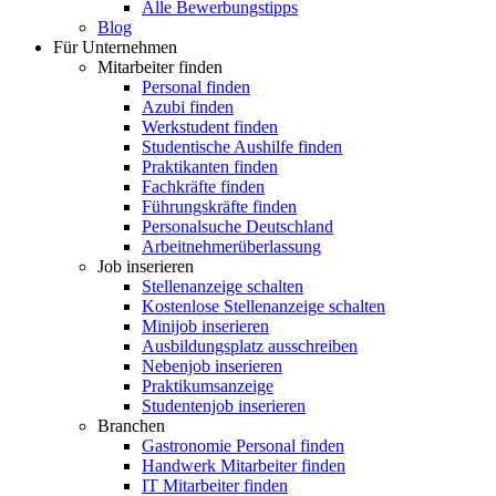
Alle Bewerbungstipps
Blog
Für Unternehmen
Mitarbeiter finden
Personal finden
Azubi finden
Werkstudent finden
Studentische Aushilfe finden
Praktikanten finden
Fachkräfte finden
Führungskräfte finden
Personalsuche Deutschland
Arbeitnehmerüberlassung
Job inserieren
Stellenanzeige schalten
Kostenlose Stellenanzeige schalten
Minijob inserieren
Ausbildungsplatz ausschreiben
Nebenjob inserieren
Praktikumsanzeige
Studentenjob inserieren
Branchen
Gastronomie Personal finden
Handwerk Mitarbeiter finden
IT Mitarbeiter finden