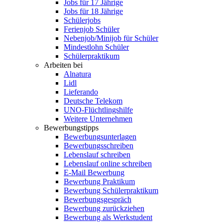
Jobs für 17 Jährige
Jobs für 18 Jährige
Schülerjobs
Ferienjob Schüler
Nebenjob/Minijob für Schüler
Mindestlohn Schüler
Schülerpraktikum
Arbeiten bei
Alnatura
Lidl
Lieferando
Deutsche Telekom
UNO-Flüchtlingshilfe
Weitere Unternehmen
Bewerbungstipps
Bewerbungsunterlagen
Bewerbungsschreiben
Lebenslauf schreiben
Lebenslauf online schreiben
E-Mail Bewerbung
Bewerbung Praktikum
Bewerbung Schülerpraktikum
Bewerbungsgespräch
Bewerbung zurückziehen
Bewerbung als Werkstudent