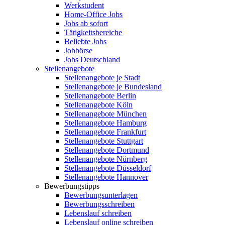
Werkstudent
Home-Office Jobs
Jobs ab sofort
Tätigkeitsbereiche
Beliebte Jobs
Jobbörse
Jobs Deutschland
Stellenangebote
Stellenangebote je Stadt
Stellenangebote je Bundesland
Stellenangebote Berlin
Stellenangebote Köln
Stellenangebote München
Stellenangebote Hamburg
Stellenangebote Frankfurt
Stellenangebote Stuttgart
Stellenangebote Dortmund
Stellenangebote Nürnberg
Stellenangebote Düsseldorf
Stellenangebote Hannover
Bewerbungstipps
Bewerbungsunterlagen
Bewerbungsschreiben
Lebenslauf schreiben
Lebenslauf online schreiben