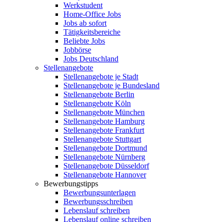
Werkstudent
Home-Office Jobs
Jobs ab sofort
Tätigkeitsbereiche
Beliebte Jobs
Jobbörse
Jobs Deutschland
Stellenangebote
Stellenangebote je Stadt
Stellenangebote je Bundesland
Stellenangebote Berlin
Stellenangebote Köln
Stellenangebote München
Stellenangebote Hamburg
Stellenangebote Frankfurt
Stellenangebote Stuttgart
Stellenangebote Dortmund
Stellenangebote Nürnberg
Stellenangebote Düsseldorf
Stellenangebote Hannover
Bewerbungstipps
Bewerbungsunterlagen
Bewerbungsschreiben
Lebenslauf schreiben
Lebenslauf online schreiben