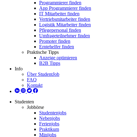
Programmierer finden
App Programmierer finden
IT Mitarbeiter finden
Vertriebsmitarbeiter finden
Logistik Mitarbeiter finden
Pflegepersonal finden
Umfrageteilnehmer finden
Promoter finden
Erntehelfer finden
Praktische Tipps
Anzeige optimieren
B2B Tipps
Info
Über StudentJob
FAQ
Kontakt
Studenten
Jobbörse
Studentenjobs
Nebenjobs
Ferienjobs
Praktikum
Minijobs