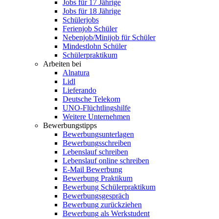
Jobs für 17 Jährige
Jobs für 18 Jährige
Schülerjobs
Ferienjob Schüler
Nebenjob/Minijob für Schüler
Mindestlohn Schüler
Schülerpraktikum
Arbeiten bei
Alnatura
Lidl
Lieferando
Deutsche Telekom
UNO-Flüchtlingshilfe
Weitere Unternehmen
Bewerbungstipps
Bewerbungsunterlagen
Bewerbungsschreiben
Lebenslauf schreiben
Lebenslauf online schreiben
E-Mail Bewerbung
Bewerbung Praktikum
Bewerbung Schülerpraktikum
Bewerbungsgespräch
Bewerbung zurückziehen
Bewerbung als Werkstudent