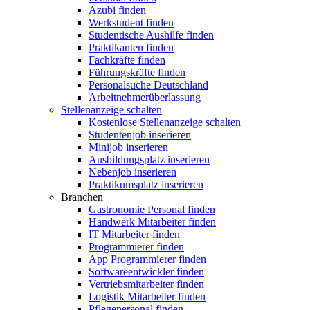
Azubi finden
Werkstudent finden
Studentische Aushilfe finden
Praktikanten finden
Fachkräfte finden
Führungskräfte finden
Personalsuche Deutschland
Arbeitnehmerüberlassung
Stellenanzeige schalten
Kostenlose Stellenanzeige schalten
Studentenjob inserieren
Minijob inserieren
Ausbildungsplatz inserieren
Nebenjob inserieren
Praktikumsplatz inserieren
Branchen
Gastronomie Personal finden
Handwerk Mitarbeiter finden
IT Mitarbeiter finden
Programmierer finden
App Programmierer finden
Softwareentwickler finden
Vertriebsmitarbeiter finden
Logistik Mitarbeiter finden
Pflegepersonal finden