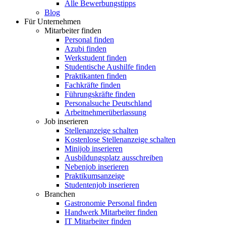
Alle Bewerbungstipps
Blog
Für Unternehmen
Mitarbeiter finden
Personal finden
Azubi finden
Werkstudent finden
Studentische Aushilfe finden
Praktikanten finden
Fachkräfte finden
Führungskräfte finden
Personalsuche Deutschland
Arbeitnehmerüberlassung
Job inserieren
Stellenanzeige schalten
Kostenlose Stellenanzeige schalten
Minijob inserieren
Ausbildungsplatz ausschreiben
Nebenjob inserieren
Praktikumsanzeige
Studentenjob inserieren
Branchen
Gastronomie Personal finden
Handwerk Mitarbeiter finden
IT Mitarbeiter finden