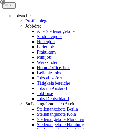
Jobsuche
Profil anlegen
Jobbörse
Alle Stellenangebote
Studentenjobs
Nebenjob
Ferienjob
Praktikum
Minijob
Werkstudent
Home-Office Jobs
Beliebte Jobs
Jobs ab sofort
Tätigkeitsbereiche
Jobs im Ausland
Jobbörse
Jobs Deutschland
Stellenangebote nach Stadt
Stellenangebote Berlin
Stellenangebote Köln
Stellenangebote München
Stellenangebote Hamburg