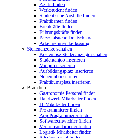
Azubi finden
Werkstudent finden
Studentische Aushilfe finden
Praktikanten finden
Fachkräfte finden
Führungskräfte finden
Personalsuche Deutschland
Arbeitnehmerüberlassung
Stellenanzeige schalten
Kostenlose Stellenanzeige schalten
Studentenjob inserieren
Minijob inserieren
Ausbildungsplatz inserieren
Nebenjob inserieren
Praktikumsplatz inserieren
Branchen
Gastronomie Personal finden
Handwerk Mitarbeiter finden
IT Mitarbeiter finden
Programmierer finden
App Programmierer finden
Softwareentwickler finden
Vertriebsmitarbeiter finden
Logistik Mitarbeiter finden
Pflegepersonal finden