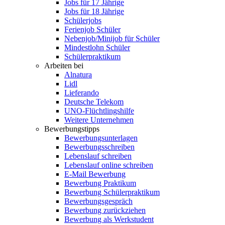
Jobs für 17 Jährige
Jobs für 18 Jährige
Schülerjobs
Ferienjob Schüler
Nebenjob/Minijob für Schüler
Mindestlohn Schüler
Schülerpraktikum
Arbeiten bei
Alnatura
Lidl
Lieferando
Deutsche Telekom
UNO-Flüchtlingshilfe
Weitere Unternehmen
Bewerbungstipps
Bewerbungsunterlagen
Bewerbungsschreiben
Lebenslauf schreiben
Lebenslauf online schreiben
E-Mail Bewerbung
Bewerbung Praktikum
Bewerbung Schülerpraktikum
Bewerbungsgespräch
Bewerbung zurückziehen
Bewerbung als Werkstudent