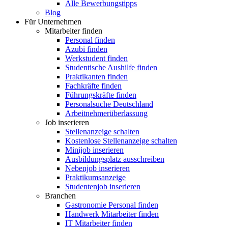
Alle Bewerbungstipps
Blog
Für Unternehmen
Mitarbeiter finden
Personal finden
Azubi finden
Werkstudent finden
Studentische Aushilfe finden
Praktikanten finden
Fachkräfte finden
Führungskräfte finden
Personalsuche Deutschland
Arbeitnehmerüberlassung
Job inserieren
Stellenanzeige schalten
Kostenlose Stellenanzeige schalten
Minijob inserieren
Ausbildungsplatz ausschreiben
Nebenjob inserieren
Praktikumsanzeige
Studentenjob inserieren
Branchen
Gastronomie Personal finden
Handwerk Mitarbeiter finden
IT Mitarbeiter finden