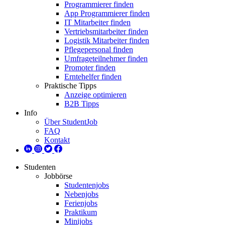
Programmierer finden
App Programmierer finden
IT Mitarbeiter finden
Vertriebsmitarbeiter finden
Logistik Mitarbeiter finden
Pflegepersonal finden
Umfrageteilnehmer finden
Promoter finden
Erntehelfer finden
Praktische Tipps
Anzeige optimieren
B2B Tipps
Info
Über StudentJob
FAQ
Kontakt
Studenten
Jobbörse
Studentenjobs
Nebenjobs
Ferienjobs
Praktikum
Minijobs