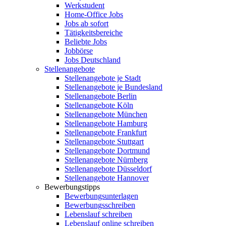
Werkstudent
Home-Office Jobs
Jobs ab sofort
Tätigkeitsbereiche
Beliebte Jobs
Jobbörse
Jobs Deutschland
Stellenangebote
Stellenangebote je Stadt
Stellenangebote je Bundesland
Stellenangebote Berlin
Stellenangebote Köln
Stellenangebote München
Stellenangebote Hamburg
Stellenangebote Frankfurt
Stellenangebote Stuttgart
Stellenangebote Dortmund
Stellenangebote Nürnberg
Stellenangebote Düsseldorf
Stellenangebote Hannover
Bewerbungstipps
Bewerbungsunterlagen
Bewerbungsschreiben
Lebenslauf schreiben
Lebenslauf online schreiben