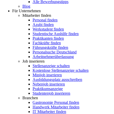
Alle Bewerbungstipps
Blog
Für Unternehmen
Mitarbeiter finden
Personal finden
Azubi finden
Werkstudent finden
Studentische Aushilfe finden
Praktikanten finden
Fachkräfte finden
Führungskräfte finden
Personalsuche Deutschland
Arbeitnehmerüberlassung
Job inserieren
Stellenanzeige schalten
Kostenlose Stellenanzeige schalten
Minijob inserieren
Ausbildungsplatz ausschreiben
Nebenjob inserieren
Praktikumsanzeige
Studentenjob inserieren
Branchen
Gastronomie Personal finden
Handwerk Mitarbeiter finden
IT Mitarbeiter finden