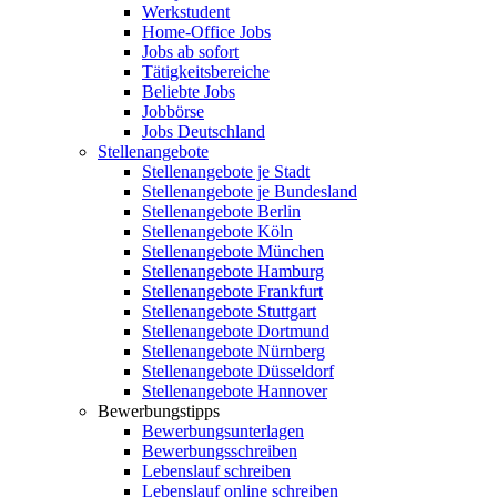
Werkstudent
Home-Office Jobs
Jobs ab sofort
Tätigkeitsbereiche
Beliebte Jobs
Jobbörse
Jobs Deutschland
Stellenangebote
Stellenangebote je Stadt
Stellenangebote je Bundesland
Stellenangebote Berlin
Stellenangebote Köln
Stellenangebote München
Stellenangebote Hamburg
Stellenangebote Frankfurt
Stellenangebote Stuttgart
Stellenangebote Dortmund
Stellenangebote Nürnberg
Stellenangebote Düsseldorf
Stellenangebote Hannover
Bewerbungstipps
Bewerbungsunterlagen
Bewerbungsschreiben
Lebenslauf schreiben
Lebenslauf online schreiben