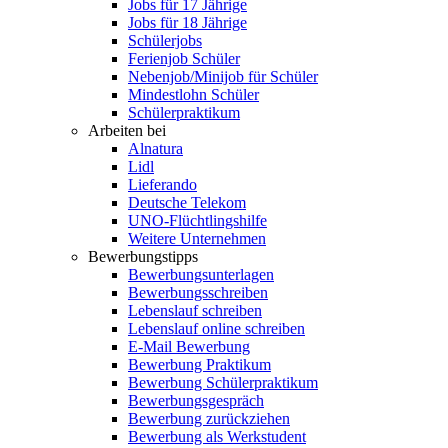
Jobs für 17 Jährige
Jobs für 18 Jährige
Schülerjobs
Ferienjob Schüler
Nebenjob/Minijob für Schüler
Mindestlohn Schüler
Schülerpraktikum
Arbeiten bei
Alnatura
Lidl
Lieferando
Deutsche Telekom
UNO-Flüchtlingshilfe
Weitere Unternehmen
Bewerbungstipps
Bewerbungsunterlagen
Bewerbungsschreiben
Lebenslauf schreiben
Lebenslauf online schreiben
E-Mail Bewerbung
Bewerbung Praktikum
Bewerbung Schülerpraktikum
Bewerbungsgespräch
Bewerbung zurückziehen
Bewerbung als Werkstudent