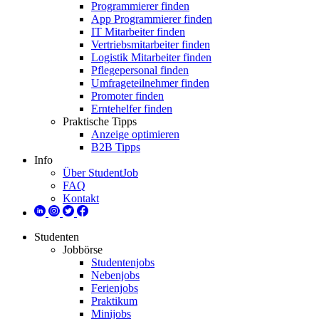
Programmierer finden
App Programmierer finden
IT Mitarbeiter finden
Vertriebsmitarbeiter finden
Logistik Mitarbeiter finden
Pflegepersonal finden
Umfrageteilnehmer finden
Promoter finden
Erntehelfer finden
Praktische Tipps
Anzeige optimieren
B2B Tipps
Info
Über StudentJob
FAQ
Kontakt
Studenten
Jobbörse
Studentenjobs
Nebenjobs
Ferienjobs
Praktikum
Minijobs