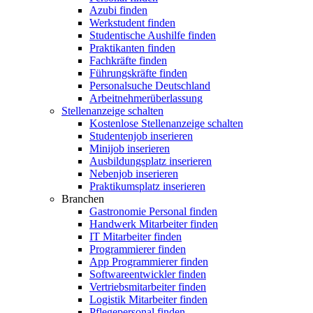
Azubi finden
Werkstudent finden
Studentische Aushilfe finden
Praktikanten finden
Fachkräfte finden
Führungskräfte finden
Personalsuche Deutschland
Arbeitnehmerüberlassung
Stellenanzeige schalten
Kostenlose Stellenanzeige schalten
Studentenjob inserieren
Minijob inserieren
Ausbildungsplatz inserieren
Nebenjob inserieren
Praktikumsplatz inserieren
Branchen
Gastronomie Personal finden
Handwerk Mitarbeiter finden
IT Mitarbeiter finden
Programmierer finden
App Programmierer finden
Softwareentwickler finden
Vertriebsmitarbeiter finden
Logistik Mitarbeiter finden
Pflegepersonal finden