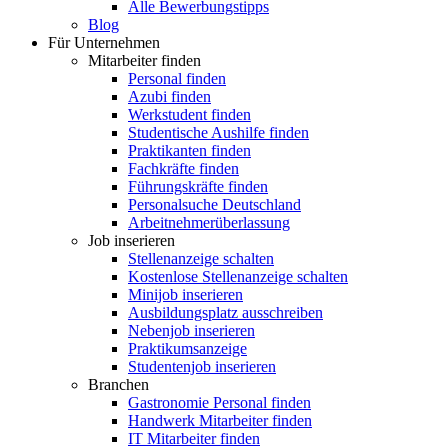
Alle Bewerbungstipps
Blog
Für Unternehmen
Mitarbeiter finden
Personal finden
Azubi finden
Werkstudent finden
Studentische Aushilfe finden
Praktikanten finden
Fachkräfte finden
Führungskräfte finden
Personalsuche Deutschland
Arbeitnehmerüberlassung
Job inserieren
Stellenanzeige schalten
Kostenlose Stellenanzeige schalten
Minijob inserieren
Ausbildungsplatz ausschreiben
Nebenjob inserieren
Praktikumsanzeige
Studentenjob inserieren
Branchen
Gastronomie Personal finden
Handwerk Mitarbeiter finden
IT Mitarbeiter finden