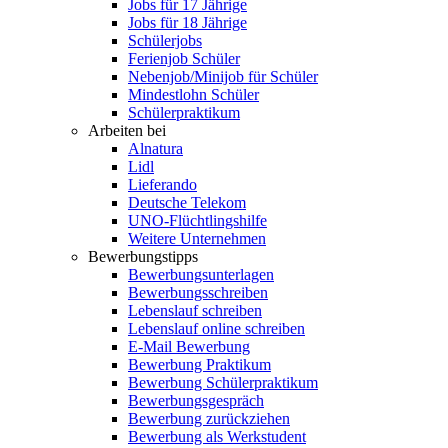
Jobs für 17 Jährige
Jobs für 18 Jährige
Schülerjobs
Ferienjob Schüler
Nebenjob/Minijob für Schüler
Mindestlohn Schüler
Schülerpraktikum
Arbeiten bei
Alnatura
Lidl
Lieferando
Deutsche Telekom
UNO-Flüchtlingshilfe
Weitere Unternehmen
Bewerbungstipps
Bewerbungsunterlagen
Bewerbungsschreiben
Lebenslauf schreiben
Lebenslauf online schreiben
E-Mail Bewerbung
Bewerbung Praktikum
Bewerbung Schülerpraktikum
Bewerbungsgespräch
Bewerbung zurückziehen
Bewerbung als Werkstudent