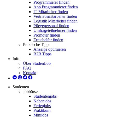
Programmierer finden
App Programmierer finden
IT Mitarbeiter finden
Vertriebsmitarbeiter finden
Logistik Mitarbeiter finden
Pflegepersonal finden
Umfrageteilnehmer finden
Promoter finden
Erntehelfer finden
Praktische Tipps
Anzeige optimieren
B2B Tipps
Info
Über StudentJob
FAQ
Kontakt
Studenten
Jobbörse
Studentenjobs
Nebenjobs
Ferienjobs
Praktikum
Minijobs