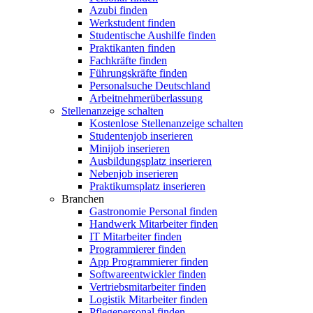
Azubi finden
Werkstudent finden
Studentische Aushilfe finden
Praktikanten finden
Fachkräfte finden
Führungskräfte finden
Personalsuche Deutschland
Arbeitnehmerüberlassung
Stellenanzeige schalten
Kostenlose Stellenanzeige schalten
Studentenjob inserieren
Minijob inserieren
Ausbildungsplatz inserieren
Nebenjob inserieren
Praktikumsplatz inserieren
Branchen
Gastronomie Personal finden
Handwerk Mitarbeiter finden
IT Mitarbeiter finden
Programmierer finden
App Programmierer finden
Softwareentwickler finden
Vertriebsmitarbeiter finden
Logistik Mitarbeiter finden
Pflegepersonal finden