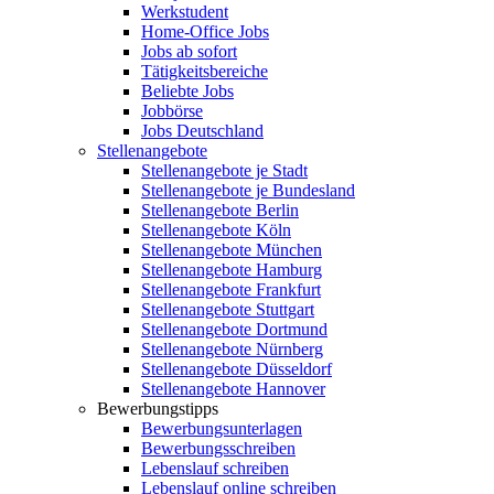
Werkstudent
Home-Office Jobs
Jobs ab sofort
Tätigkeitsbereiche
Beliebte Jobs
Jobbörse
Jobs Deutschland
Stellenangebote
Stellenangebote je Stadt
Stellenangebote je Bundesland
Stellenangebote Berlin
Stellenangebote Köln
Stellenangebote München
Stellenangebote Hamburg
Stellenangebote Frankfurt
Stellenangebote Stuttgart
Stellenangebote Dortmund
Stellenangebote Nürnberg
Stellenangebote Düsseldorf
Stellenangebote Hannover
Bewerbungstipps
Bewerbungsunterlagen
Bewerbungsschreiben
Lebenslauf schreiben
Lebenslauf online schreiben