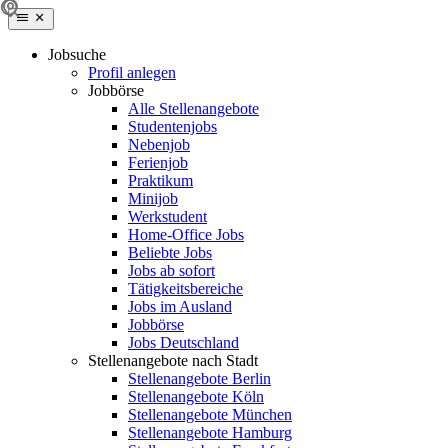
Jobsuche
Profil anlegen
Jobbörse
Alle Stellenangebote
Studentenjobs
Nebenjob
Ferienjob
Praktikum
Minijob
Werkstudent
Home-Office Jobs
Beliebte Jobs
Jobs ab sofort
Tätigkeitsbereiche
Jobs im Ausland
Jobbörse
Jobs Deutschland
Stellenangebote nach Stadt
Stellenangebote Berlin
Stellenangebote Köln
Stellenangebote München
Stellenangebote Hamburg