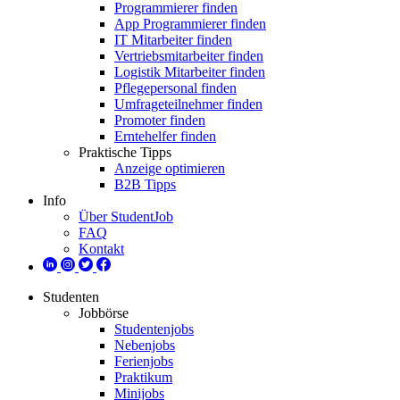
Programmierer finden
App Programmierer finden
IT Mitarbeiter finden
Vertriebsmitarbeiter finden
Logistik Mitarbeiter finden
Pflegepersonal finden
Umfrageteilnehmer finden
Promoter finden
Erntehelfer finden
Praktische Tipps
Anzeige optimieren
B2B Tipps
Info
Über StudentJob
FAQ
Kontakt
Studenten
Jobbörse
Studentenjobs
Nebenjobs
Ferienjobs
Praktikum
Minijobs