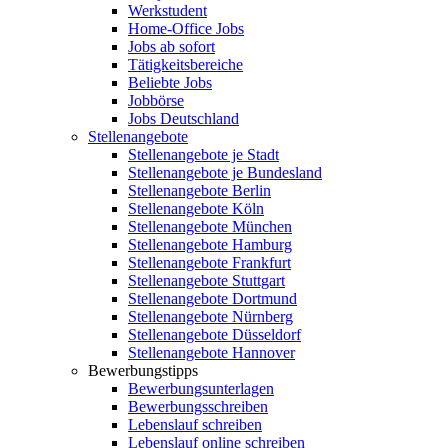
Werkstudent
Home-Office Jobs
Jobs ab sofort
Tätigkeitsbereiche
Beliebte Jobs
Jobbörse
Jobs Deutschland
Stellenangebote
Stellenangebote je Stadt
Stellenangebote je Bundesland
Stellenangebote Berlin
Stellenangebote Köln
Stellenangebote München
Stellenangebote Hamburg
Stellenangebote Frankfurt
Stellenangebote Stuttgart
Stellenangebote Dortmund
Stellenangebote Nürnberg
Stellenangebote Düsseldorf
Stellenangebote Hannover
Bewerbungstipps
Bewerbungsunterlagen
Bewerbungsschreiben
Lebenslauf schreiben
Lebenslauf online schreiben