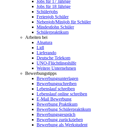
Jobs für 17 Jährige
Jobs für 18 Jährige
Schülerjobs
Ferienjob Schüler
Nebenjob/Minijob für Schüler
Mindestlohn Schüler
Schülerpraktikum
Arbeiten bei
Alnatura
Lidl
Lieferando
Deutsche Telekom
UNO-Flüchtlingshilfe
Weitere Unternehmen
Bewerbungstipps
Bewerbungsunterlagen
Bewerbungsschreiben
Lebenslauf schreiben
Lebenslauf online schreiben
E-Mail Bewerbung
Bewerbung Praktikum
Bewerbung Schülerpraktikum
Bewerbungsgespräch
Bewerbung zurückziehen
Bewerbung als Werkstudent