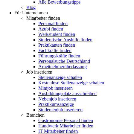
Alle Bewerbungstipps
Blog
Für Unternehmen
Mitarbeiter finden
Personal finden
Azubi finden
Werkstudent finden
Studentische Aushilfe finden
Praktikanten finden
Fachkräfte finden
Führungskräfte finden
Personalsuche Deutschland
Arbeitnehmerüberlassung
Job inserieren
Stellenanzeige schalten
Kostenlose Stellenanzeige schalten
Minijob inserieren
Ausbildungsplatz ausschreiben
Nebenjob inserieren
Praktikumsanzeige
Studentenjob inserieren
Branchen
Gastronomie Personal finden
Handwerk Mitarbeiter finden
IT Mitarbeiter finden