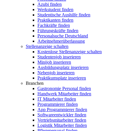
Azubi finden
Werkstudent finden
Studentische Aushilfe finden
Praktikanten finden
Fachkräfte finden
Führungskräfte finden
Personalsuche Deutschland
Arbeitnehmerüberlassung
Stellenanzeige schalten
Kostenlose Stellenanzeige schalten
Studentenjob inserieren
Minijob inserieren
Ausbildungsplatz inserieren
Nebenjob inserieren
Praktikumsplatz inserieren
Branchen
Gastronomie Personal finden
Handwerk Mitarbeiter finden
IT Mitarbeiter finden
Programmierer finden
App Programmierer finden
Softwareentwickler finden
Vertriebsmitarbeiter finden
Logistik Mitarbeiter finden
Pflegepersonal finden