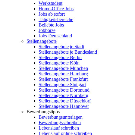
Werkstudent
Home-Office Jobs
Jobs ab sofort
Tätigkeitsbereiche
Beliebte Jobs
Jobbörse
Jobs Deutschland
Stellenangebote
Stellenangebote je Stadt
Stellenangebote je Bundesland
Stellenangebote Berlin
Stellenangebote Köln
Stellenangebote München
Stellenangebote Hamburg
Stellenangebote Frankfurt
Stellenangebote Stuttgart
Stellenangebote Dortmund
Stellenangebote Nürnberg
Stellenangebote Düsseldorf
Stellenangebote Hannover
Bewerbungstipps
Bewerbungsunterlagen
Bewerbungsschreiben
Lebenslauf schreiben
Lebenslauf online schreiben