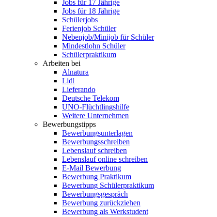
Jobs für 17 Jährige
Jobs für 18 Jährige
Schülerjobs
Ferienjob Schüler
Nebenjob/Minijob für Schüler
Mindestlohn Schüler
Schülerpraktikum
Arbeiten bei
Alnatura
Lidl
Lieferando
Deutsche Telekom
UNO-Flüchtlingshilfe
Weitere Unternehmen
Bewerbungstipps
Bewerbungsunterlagen
Bewerbungsschreiben
Lebenslauf schreiben
Lebenslauf online schreiben
E-Mail Bewerbung
Bewerbung Praktikum
Bewerbung Schülerpraktikum
Bewerbungsgespräch
Bewerbung zurückziehen
Bewerbung als Werkstudent