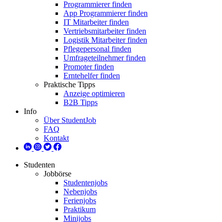
Programmierer finden
App Programmierer finden
IT Mitarbeiter finden
Vertriebsmitarbeiter finden
Logistik Mitarbeiter finden
Pflegepersonal finden
Umfrageteilnehmer finden
Promoter finden
Erntehelfer finden
Praktische Tipps
Anzeige optimieren
B2B Tipps
Info
Über StudentJob
FAQ
Kontakt
Studenten
Jobbörse
Studentenjobs
Nebenjobs
Ferienjobs
Praktikum
Minijobs