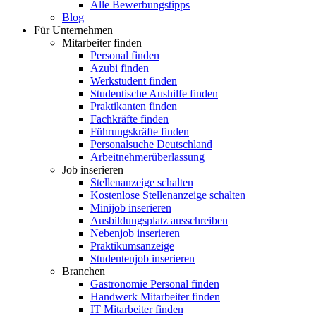
Alle Bewerbungstipps
Blog
Für Unternehmen
Mitarbeiter finden
Personal finden
Azubi finden
Werkstudent finden
Studentische Aushilfe finden
Praktikanten finden
Fachkräfte finden
Führungskräfte finden
Personalsuche Deutschland
Arbeitnehmerüberlassung
Job inserieren
Stellenanzeige schalten
Kostenlose Stellenanzeige schalten
Minijob inserieren
Ausbildungsplatz ausschreiben
Nebenjob inserieren
Praktikumsanzeige
Studentenjob inserieren
Branchen
Gastronomie Personal finden
Handwerk Mitarbeiter finden
IT Mitarbeiter finden