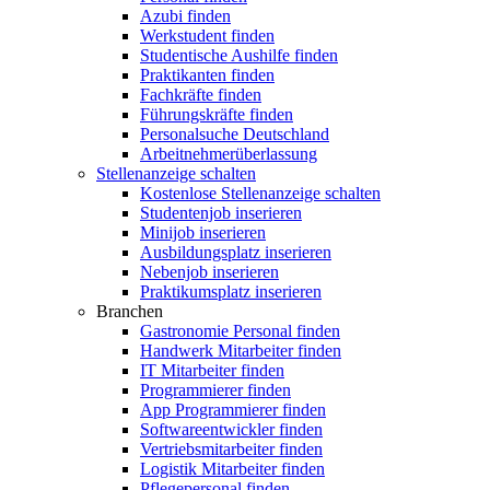
Azubi finden
Werkstudent finden
Studentische Aushilfe finden
Praktikanten finden
Fachkräfte finden
Führungskräfte finden
Personalsuche Deutschland
Arbeitnehmerüberlassung
Stellenanzeige schalten
Kostenlose Stellenanzeige schalten
Studentenjob inserieren
Minijob inserieren
Ausbildungsplatz inserieren
Nebenjob inserieren
Praktikumsplatz inserieren
Branchen
Gastronomie Personal finden
Handwerk Mitarbeiter finden
IT Mitarbeiter finden
Programmierer finden
App Programmierer finden
Softwareentwickler finden
Vertriebsmitarbeiter finden
Logistik Mitarbeiter finden
Pflegepersonal finden