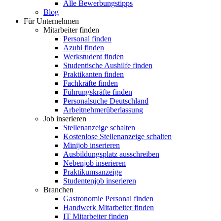
Alle Bewerbungstipps
Blog
Für Unternehmen
Mitarbeiter finden
Personal finden
Azubi finden
Werkstudent finden
Studentische Aushilfe finden
Praktikanten finden
Fachkräfte finden
Führungskräfte finden
Personalsuche Deutschland
Arbeitnehmerüberlassung
Job inserieren
Stellenanzeige schalten
Kostenlose Stellenanzeige schalten
Minijob inserieren
Ausbildungsplatz ausschreiben
Nebenjob inserieren
Praktikumsanzeige
Studentenjob inserieren
Branchen
Gastronomie Personal finden
Handwerk Mitarbeiter finden
IT Mitarbeiter finden