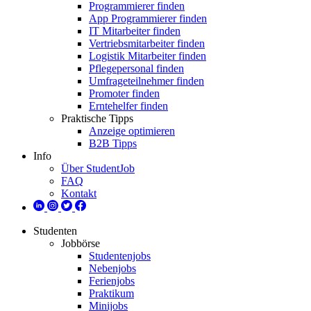
Programmierer finden
App Programmierer finden
IT Mitarbeiter finden
Vertriebsmitarbeiter finden
Logistik Mitarbeiter finden
Pflegepersonal finden
Umfrageteilnehmer finden
Promoter finden
Erntehelfer finden
Praktische Tipps
Anzeige optimieren
B2B Tipps
Info
Über StudentJob
FAQ
Kontakt
Studenten
Jobbörse
Studentenjobs
Nebenjobs
Ferienjobs
Praktikum
Minijobs