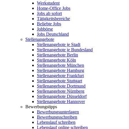
Werkstudent
Home-Office Jobs
Jobs ab sofort
Tätigkeitsbereiche
Beliebte Jobs
Jobbörse
Jobs Deutschland
Stellenangebote
Stellenangebote je Stadt
Stellenangebote je Bundesland
Stellenangebote Berlin
Stellenangebote Köln
Stellenangebote München
Stellenangebote Hamburg
Stellenangebote Frankfurt
Stellenangebote Stuttgart
Stellenangebote Dortmund
Stellenangebote Nürnberg
Stellenangebote Düsseldorf
Stellenangebote Hannover
Bewerbungstipps
Bewerbungsunterlagen
Bewerbungsschreiben
Lebenslauf schreiben
Lebenslauf online schreiben