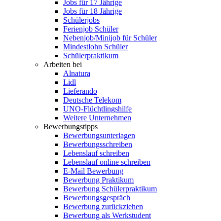
Jobs für 17 Jährige
Jobs für 18 Jährige
Schülerjobs
Ferienjob Schüler
Nebenjob/Minijob für Schüler
Mindestlohn Schüler
Schülerpraktikum
Arbeiten bei
Alnatura
Lidl
Lieferando
Deutsche Telekom
UNO-Flüchtlingshilfe
Weitere Unternehmen
Bewerbungstipps
Bewerbungsunterlagen
Bewerbungsschreiben
Lebenslauf schreiben
Lebenslauf online schreiben
E-Mail Bewerbung
Bewerbung Praktikum
Bewerbung Schülerpraktikum
Bewerbungsgespräch
Bewerbung zurückziehen
Bewerbung als Werkstudent