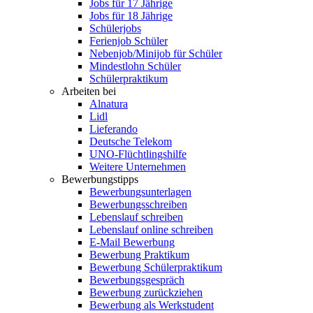
Jobs für 17 Jährige
Jobs für 18 Jährige
Schülerjobs
Ferienjob Schüler
Nebenjob/Minijob für Schüler
Mindestlohn Schüler
Schülerpraktikum
Arbeiten bei
Alnatura
Lidl
Lieferando
Deutsche Telekom
UNO-Flüchtlingshilfe
Weitere Unternehmen
Bewerbungstipps
Bewerbungsunterlagen
Bewerbungsschreiben
Lebenslauf schreiben
Lebenslauf online schreiben
E-Mail Bewerbung
Bewerbung Praktikum
Bewerbung Schülerpraktikum
Bewerbungsgespräch
Bewerbung zurückziehen
Bewerbung als Werkstudent