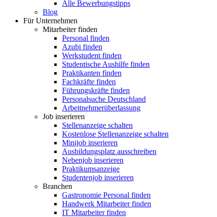
Alle Bewerbungstipps
Blog
Für Unternehmen
Mitarbeiter finden
Personal finden
Azubi finden
Werkstudent finden
Studentische Aushilfe finden
Praktikanten finden
Fachkräfte finden
Führungskräfte finden
Personalsuche Deutschland
Arbeitnehmerüberlassung
Job inserieren
Stellenanzeige schalten
Kostenlose Stellenanzeige schalten
Minijob inserieren
Ausbildungsplatz ausschreiben
Nebenjob inserieren
Praktikumsanzeige
Studentenjob inserieren
Branchen
Gastronomie Personal finden
Handwerk Mitarbeiter finden
IT Mitarbeiter finden