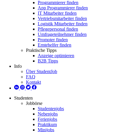
Programmierer finden
App Programmierer finden
IT Mitarbeiter finden
Vertriebsmitarbeiter finden
Logistik Mitarbeiter finden
Pflegepersonal finden
Umfrageteilnehmer finden
Promoter finden
Erntehelfer finden
Praktische Tipps
Anzeige optimieren
B2B Tipps
Info
Über StudentJob
FAQ
Kontakt
Studenten
Jobbörse
Studentenjobs
Nebenjobs
Ferienjobs
Praktikum
Minijobs