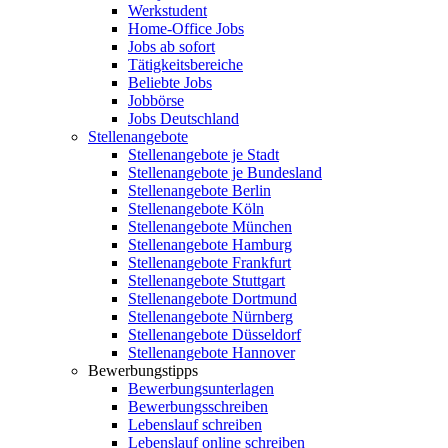
Werkstudent
Home-Office Jobs
Jobs ab sofort
Tätigkeitsbereiche
Beliebte Jobs
Jobbörse
Jobs Deutschland
Stellenangebote
Stellenangebote je Stadt
Stellenangebote je Bundesland
Stellenangebote Berlin
Stellenangebote Köln
Stellenangebote München
Stellenangebote Hamburg
Stellenangebote Frankfurt
Stellenangebote Stuttgart
Stellenangebote Dortmund
Stellenangebote Nürnberg
Stellenangebote Düsseldorf
Stellenangebote Hannover
Bewerbungstipps
Bewerbungsunterlagen
Bewerbungsschreiben
Lebenslauf schreiben
Lebenslauf online schreiben