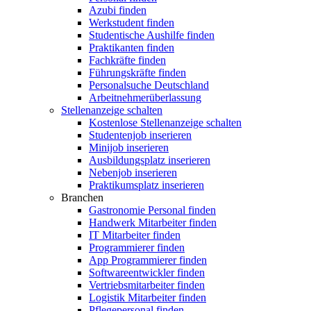
Azubi finden
Werkstudent finden
Studentische Aushilfe finden
Praktikanten finden
Fachkräfte finden
Führungskräfte finden
Personalsuche Deutschland
Arbeitnehmerüberlassung
Stellenanzeige schalten
Kostenlose Stellenanzeige schalten
Studentenjob inserieren
Minijob inserieren
Ausbildungsplatz inserieren
Nebenjob inserieren
Praktikumsplatz inserieren
Branchen
Gastronomie Personal finden
Handwerk Mitarbeiter finden
IT Mitarbeiter finden
Programmierer finden
App Programmierer finden
Softwareentwickler finden
Vertriebsmitarbeiter finden
Logistik Mitarbeiter finden
Pflegepersonal finden