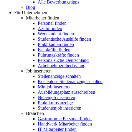
Alle Bewerbungstipps
Blog
Für Unternehmen
Mitarbeiter finden
Personal finden
Azubi finden
Werkstudent finden
Studentische Aushilfe finden
Praktikanten finden
Fachkräfte finden
Führungskräfte finden
Personalsuche Deutschland
Arbeitnehmerüberlassung
Job inserieren
Stellenanzeige schalten
Kostenlose Stellenanzeige schalten
Minijob inserieren
Ausbildungsplatz ausschreiben
Nebenjob inserieren
Praktikumsanzeige
Studentenjob inserieren
Branchen
Gastronomie Personal finden
Handwerk Mitarbeiter finden
IT Mitarbeiter finden