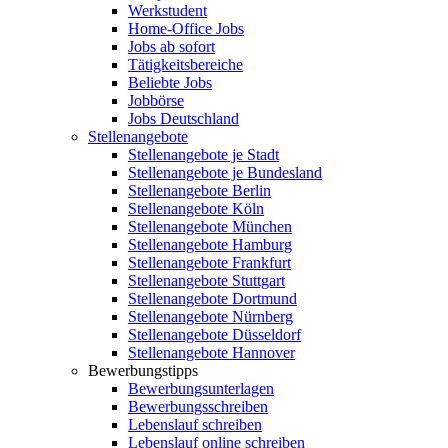
Werkstudent
Home-Office Jobs
Jobs ab sofort
Tätigkeitsbereiche
Beliebte Jobs
Jobbörse
Jobs Deutschland
Stellenangebote
Stellenangebote je Stadt
Stellenangebote je Bundesland
Stellenangebote Berlin
Stellenangebote Köln
Stellenangebote München
Stellenangebote Hamburg
Stellenangebote Frankfurt
Stellenangebote Stuttgart
Stellenangebote Dortmund
Stellenangebote Nürnberg
Stellenangebote Düsseldorf
Stellenangebote Hannover
Bewerbungstipps
Bewerbungsunterlagen
Bewerbungsschreiben
Lebenslauf schreiben
Lebenslauf online schreiben