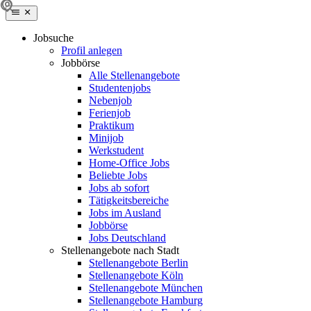
Jobsuche
Profil anlegen
Jobbörse
Alle Stellenangebote
Studentenjobs
Nebenjob
Ferienjob
Praktikum
Minijob
Werkstudent
Home-Office Jobs
Beliebte Jobs
Jobs ab sofort
Tätigkeitsbereiche
Jobs im Ausland
Jobbörse
Jobs Deutschland
Stellenangebote nach Stadt
Stellenangebote Berlin
Stellenangebote Köln
Stellenangebote München
Stellenangebote Hamburg