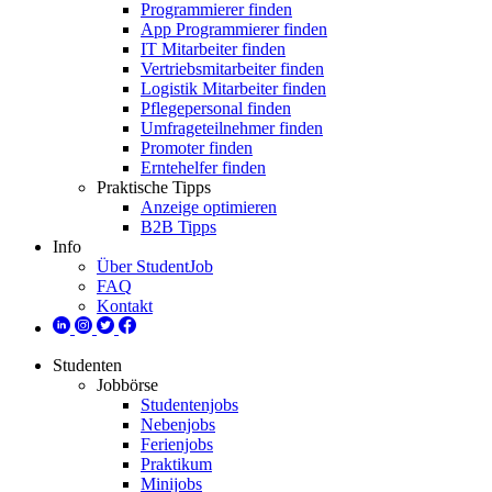
Programmierer finden
App Programmierer finden
IT Mitarbeiter finden
Vertriebsmitarbeiter finden
Logistik Mitarbeiter finden
Pflegepersonal finden
Umfrageteilnehmer finden
Promoter finden
Erntehelfer finden
Praktische Tipps
Anzeige optimieren
B2B Tipps
Info
Über StudentJob
FAQ
Kontakt
Studenten
Jobbörse
Studentenjobs
Nebenjobs
Ferienjobs
Praktikum
Minijobs