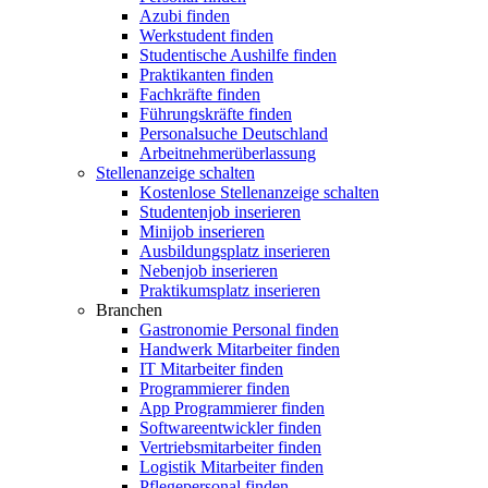
Azubi finden
Werkstudent finden
Studentische Aushilfe finden
Praktikanten finden
Fachkräfte finden
Führungskräfte finden
Personalsuche Deutschland
Arbeitnehmerüberlassung
Stellenanzeige schalten
Kostenlose Stellenanzeige schalten
Studentenjob inserieren
Minijob inserieren
Ausbildungsplatz inserieren
Nebenjob inserieren
Praktikumsplatz inserieren
Branchen
Gastronomie Personal finden
Handwerk Mitarbeiter finden
IT Mitarbeiter finden
Programmierer finden
App Programmierer finden
Softwareentwickler finden
Vertriebsmitarbeiter finden
Logistik Mitarbeiter finden
Pflegepersonal finden