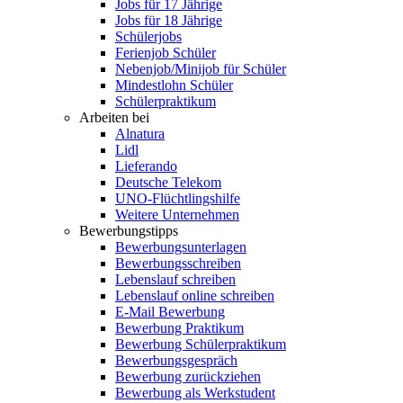
Jobs für 17 Jährige
Jobs für 18 Jährige
Schülerjobs
Ferienjob Schüler
Nebenjob/Minijob für Schüler
Mindestlohn Schüler
Schülerpraktikum
Arbeiten bei
Alnatura
Lidl
Lieferando
Deutsche Telekom
UNO-Flüchtlingshilfe
Weitere Unternehmen
Bewerbungstipps
Bewerbungsunterlagen
Bewerbungsschreiben
Lebenslauf schreiben
Lebenslauf online schreiben
E-Mail Bewerbung
Bewerbung Praktikum
Bewerbung Schülerpraktikum
Bewerbungsgespräch
Bewerbung zurückziehen
Bewerbung als Werkstudent