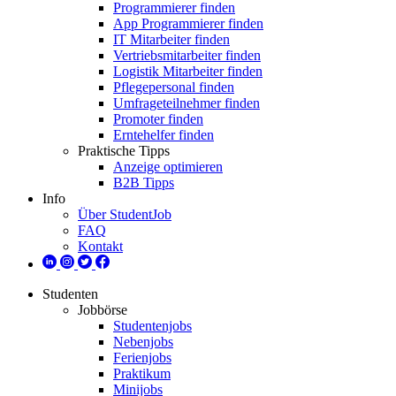
Programmierer finden
App Programmierer finden
IT Mitarbeiter finden
Vertriebsmitarbeiter finden
Logistik Mitarbeiter finden
Pflegepersonal finden
Umfrageteilnehmer finden
Promoter finden
Erntehelfer finden
Praktische Tipps
Anzeige optimieren
B2B Tipps
Info
Über StudentJob
FAQ
Kontakt
Studenten
Jobbörse
Studentenjobs
Nebenjobs
Ferienjobs
Praktikum
Minijobs