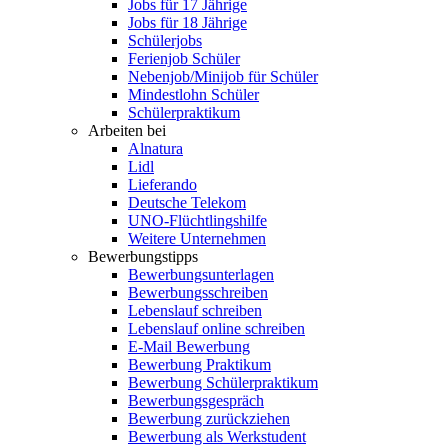
Jobs für 17 Jährige
Jobs für 18 Jährige
Schülerjobs
Ferienjob Schüler
Nebenjob/Minijob für Schüler
Mindestlohn Schüler
Schülerpraktikum
Arbeiten bei
Alnatura
Lidl
Lieferando
Deutsche Telekom
UNO-Flüchtlingshilfe
Weitere Unternehmen
Bewerbungstipps
Bewerbungsunterlagen
Bewerbungsschreiben
Lebenslauf schreiben
Lebenslauf online schreiben
E-Mail Bewerbung
Bewerbung Praktikum
Bewerbung Schülerpraktikum
Bewerbungsgespräch
Bewerbung zurückziehen
Bewerbung als Werkstudent