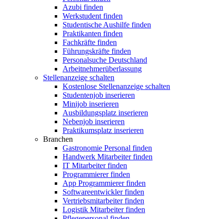
Azubi finden
Werkstudent finden
Studentische Aushilfe finden
Praktikanten finden
Fachkräfte finden
Führungskräfte finden
Personalsuche Deutschland
Arbeitnehmerüberlassung
Stellenanzeige schalten
Kostenlose Stellenanzeige schalten
Studentenjob inserieren
Minijob inserieren
Ausbildungsplatz inserieren
Nebenjob inserieren
Praktikumsplatz inserieren
Branchen
Gastronomie Personal finden
Handwerk Mitarbeiter finden
IT Mitarbeiter finden
Programmierer finden
App Programmierer finden
Softwareentwickler finden
Vertriebsmitarbeiter finden
Logistik Mitarbeiter finden
Pflegepersonal finden