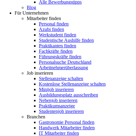
Alle Bewerbungstipps
Blog
Für Unternehmen
Mitarbeiter finden
Personal finden
Azubi finden
Werkstudent finden
Studentische Aushilfe finden
Praktikanten finden
Fachkräfte finden
Führungskräfte finden
Personalsuche Deutschland
Arbeitnehmerüberlassung
Job inserieren
Stellenanzeige schalten
Kostenlose Stellenanzeige schalten
Minijob inserieren
Ausbildungsplatz ausschreiben
Nebenjob inserieren
Praktikumsanzeige
Studentenjob inserieren
Branchen
Gastronomie Personal finden
Handwerk Mitarbeiter finden
IT Mitarbeiter finden