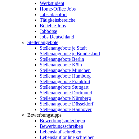
Werkstudent
Home-Office Jobs
Jobs ab sofort
Tätigkeitsbereiche
Beliebte Jobs
Jobbörse
Jobs Deutschland
Stellenangebote
Stellenangebote je Stadt
Stellenangebote je Bundesland
Stellenangebote Berlin
Stellenangebote Köln
Stellenangebote München
Stellenangebote Hamburg
Stellenangebote Frankfurt
Stellenangebote Stuttgart
Stellenangebote Dortmund
Stellenangebote Nürnberg
Stellenangebote Düsseldorf
Stellenangebote Hannover
Bewerbungstipps
Bewerbungsunterlagen
Bewerbungsschreiben
Lebenslauf schreiben
Lebenslauf online schreiben