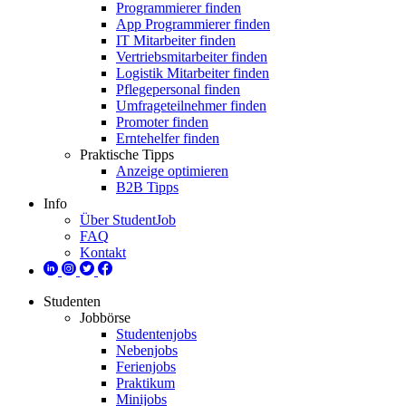
Programmierer finden
App Programmierer finden
IT Mitarbeiter finden
Vertriebsmitarbeiter finden
Logistik Mitarbeiter finden
Pflegepersonal finden
Umfrageteilnehmer finden
Promoter finden
Erntehelfer finden
Praktische Tipps
Anzeige optimieren
B2B Tipps
Info
Über StudentJob
FAQ
Kontakt
Studenten
Jobbörse
Studentenjobs
Nebenjobs
Ferienjobs
Praktikum
Minijobs