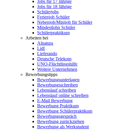
Jobs für 17 Jährige
Jobs für 18 Jährige
Schülerjobs
Ferienjob Schüler
Nebenjob/Minijob für Schüler
Mindestlohn Schüler
Schülerpraktikum
Arbeiten bei
Alnatura
Lidl
Lieferando
Deutsche Telekom
UNO-Flüchtlingshilfe
Weitere Unternehmen
Bewerbungstipps
Bewerbungsunterlagen
Bewerbungsschreiben
Lebenslauf schreiben
Lebenslauf online schreiben
E-Mail Bewerbung
Bewerbung Praktikum
Bewerbung Schülerpraktikum
Bewerbungsgespräch
Bewerbung zurückziehen
Bewerbung als Werkstudent