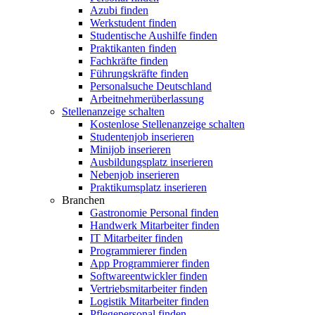
Azubi finden
Werkstudent finden
Studentische Aushilfe finden
Praktikanten finden
Fachkräfte finden
Führungskräfte finden
Personalsuche Deutschland
Arbeitnehmerüberlassung
Stellenanzeige schalten
Kostenlose Stellenanzeige schalten
Studentenjob inserieren
Minijob inserieren
Ausbildungsplatz inserieren
Nebenjob inserieren
Praktikumsplatz inserieren
Branchen
Gastronomie Personal finden
Handwerk Mitarbeiter finden
IT Mitarbeiter finden
Programmierer finden
App Programmierer finden
Softwareentwickler finden
Vertriebsmitarbeiter finden
Logistik Mitarbeiter finden
Pflegepersonal finden