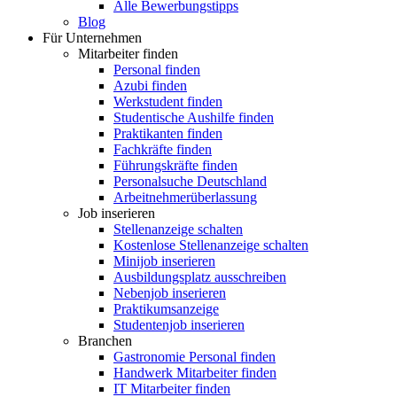
Alle Bewerbungstipps
Blog
Für Unternehmen
Mitarbeiter finden
Personal finden
Azubi finden
Werkstudent finden
Studentische Aushilfe finden
Praktikanten finden
Fachkräfte finden
Führungskräfte finden
Personalsuche Deutschland
Arbeitnehmerüberlassung
Job inserieren
Stellenanzeige schalten
Kostenlose Stellenanzeige schalten
Minijob inserieren
Ausbildungsplatz ausschreiben
Nebenjob inserieren
Praktikumsanzeige
Studentenjob inserieren
Branchen
Gastronomie Personal finden
Handwerk Mitarbeiter finden
IT Mitarbeiter finden