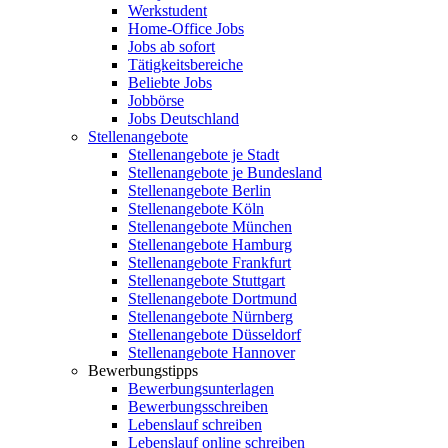
Werkstudent
Home-Office Jobs
Jobs ab sofort
Tätigkeitsbereiche
Beliebte Jobs
Jobbörse
Jobs Deutschland
Stellenangebote
Stellenangebote je Stadt
Stellenangebote je Bundesland
Stellenangebote Berlin
Stellenangebote Köln
Stellenangebote München
Stellenangebote Hamburg
Stellenangebote Frankfurt
Stellenangebote Stuttgart
Stellenangebote Dortmund
Stellenangebote Nürnberg
Stellenangebote Düsseldorf
Stellenangebote Hannover
Bewerbungstipps
Bewerbungsunterlagen
Bewerbungsschreiben
Lebenslauf schreiben
Lebenslauf online schreiben