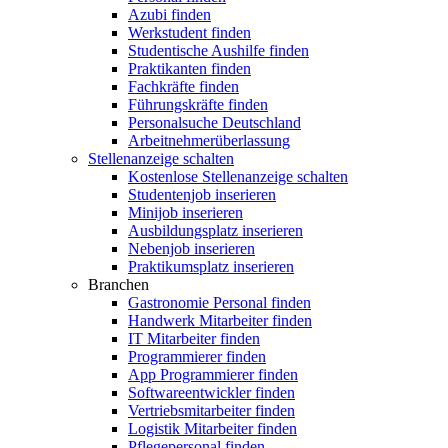
Azubi finden
Werkstudent finden
Studentische Aushilfe finden
Praktikanten finden
Fachkräfte finden
Führungskräfte finden
Personalsuche Deutschland
Arbeitnehmerüberlassung
Stellenanzeige schalten
Kostenlose Stellenanzeige schalten
Studentenjob inserieren
Minijob inserieren
Ausbildungsplatz inserieren
Nebenjob inserieren
Praktikumsplatz inserieren
Branchen
Gastronomie Personal finden
Handwerk Mitarbeiter finden
IT Mitarbeiter finden
Programmierer finden
App Programmierer finden
Softwareentwickler finden
Vertriebsmitarbeiter finden
Logistik Mitarbeiter finden
Pflegepersonal finden