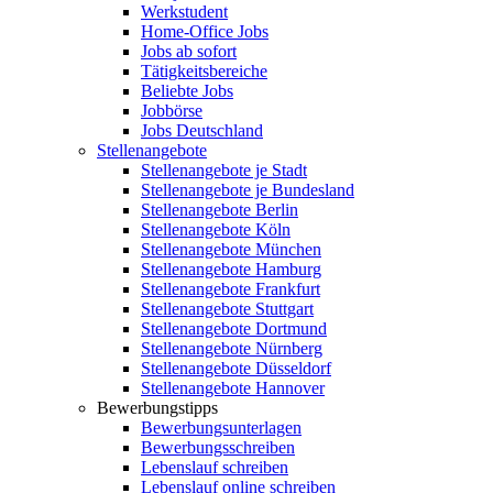
Werkstudent
Home-Office Jobs
Jobs ab sofort
Tätigkeitsbereiche
Beliebte Jobs
Jobbörse
Jobs Deutschland
Stellenangebote
Stellenangebote je Stadt
Stellenangebote je Bundesland
Stellenangebote Berlin
Stellenangebote Köln
Stellenangebote München
Stellenangebote Hamburg
Stellenangebote Frankfurt
Stellenangebote Stuttgart
Stellenangebote Dortmund
Stellenangebote Nürnberg
Stellenangebote Düsseldorf
Stellenangebote Hannover
Bewerbungstipps
Bewerbungsunterlagen
Bewerbungsschreiben
Lebenslauf schreiben
Lebenslauf online schreiben