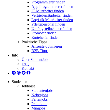
Programmierer finden
App Programmierer finden
IT Mitarbeiter finden
Vertriebsmitarbeiter finden
Logistik Mitarbeiter finden
Pflegepersonal finden
Umfrageteilnehmer finden
Promoter finden
Erntehelfer finden
Praktische Tipps
Anzeige optimieren
B2B Tipps
Info
Über StudentJob
FAQ
Kontakt
Studenten
Jobbörse
Studentenjobs
Nebenjobs
Ferienjobs
Praktikum
Minijobs