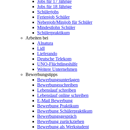
Jobs für 17 Jährige
Jobs für 18 Jährige
Schülerjobs
Ferienjob Schüler
Nebenjob/Minijob für Schüler
Mindestlohn Schüler
Schülerpraktikum
Arbeiten bei
Alnatura
Lidl
Lieferando
Deutsche Telekom
UNO-Flüchtlingshilfe
Weitere Unternehmen
Bewerbungstipps
Bewerbungsunterlagen
Bewerbungsschreiben
Lebenslauf schreiben
Lebenslauf online schreiben
E-Mail Bewerbung
Bewerbung Praktikum
Bewerbung Schülerpraktikum
Bewerbungsgespräch
Bewerbung zurückziehen
Bewerbung als Werkstudent