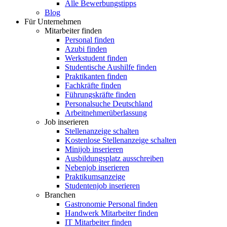
Alle Bewerbungstipps
Blog
Für Unternehmen
Mitarbeiter finden
Personal finden
Azubi finden
Werkstudent finden
Studentische Aushilfe finden
Praktikanten finden
Fachkräfte finden
Führungskräfte finden
Personalsuche Deutschland
Arbeitnehmerüberlassung
Job inserieren
Stellenanzeige schalten
Kostenlose Stellenanzeige schalten
Minijob inserieren
Ausbildungsplatz ausschreiben
Nebenjob inserieren
Praktikumsanzeige
Studentenjob inserieren
Branchen
Gastronomie Personal finden
Handwerk Mitarbeiter finden
IT Mitarbeiter finden