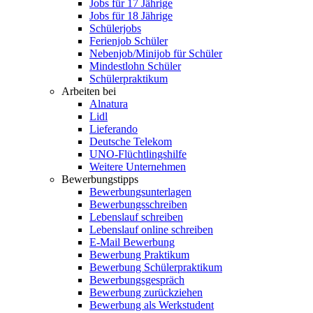
Jobs für 17 Jährige
Jobs für 18 Jährige
Schülerjobs
Ferienjob Schüler
Nebenjob/Minijob für Schüler
Mindestlohn Schüler
Schülerpraktikum
Arbeiten bei
Alnatura
Lidl
Lieferando
Deutsche Telekom
UNO-Flüchtlingshilfe
Weitere Unternehmen
Bewerbungstipps
Bewerbungsunterlagen
Bewerbungsschreiben
Lebenslauf schreiben
Lebenslauf online schreiben
E-Mail Bewerbung
Bewerbung Praktikum
Bewerbung Schülerpraktikum
Bewerbungsgespräch
Bewerbung zurückziehen
Bewerbung als Werkstudent