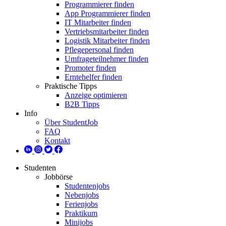
Programmierer finden
App Programmierer finden
IT Mitarbeiter finden
Vertriebsmitarbeiter finden
Logistik Mitarbeiter finden
Pflegepersonal finden
Umfrageteilnehmer finden
Promoter finden
Erntehelfer finden
Praktische Tipps
Anzeige optimieren
B2B Tipps
Info
Über StudentJob
FAQ
Kontakt
Studenten
Jobbörse
Studentenjobs
Nebenjobs
Ferienjobs
Praktikum
Minijobs