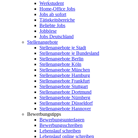
Werkstudent
Home-Office Jobs
Jobs ab sofort
Tätigkeitsbereiche
Beliebte Jobs
Jobbörse
Jobs Deutschland
Stellenangebote
Stellenangebote je Stadt
Stellenangebote je Bundesland
Stellenangebote Berlin
Stellenangebote Köln
Stellenangebote München
Stellenangebote Hamburg
Stellenangebote Frankfurt
Stellenangebote Stuttgart
Stellenangebote Dortmund
Stellenangebote Nürnberg
Stellenangebote Düsseldorf
Stellenangebote Hannover
Bewerbungstipps
Bewerbungsunterlagen
Bewerbungsschreiben
Lebenslauf schreiben
Lebenslauf online schreiben