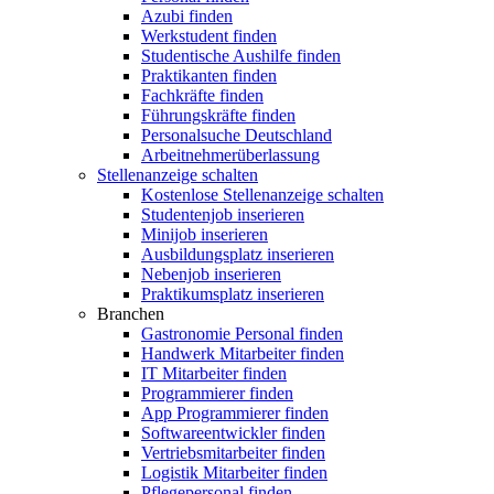
Azubi finden
Werkstudent finden
Studentische Aushilfe finden
Praktikanten finden
Fachkräfte finden
Führungskräfte finden
Personalsuche Deutschland
Arbeitnehmerüberlassung
Stellenanzeige schalten
Kostenlose Stellenanzeige schalten
Studentenjob inserieren
Minijob inserieren
Ausbildungsplatz inserieren
Nebenjob inserieren
Praktikumsplatz inserieren
Branchen
Gastronomie Personal finden
Handwerk Mitarbeiter finden
IT Mitarbeiter finden
Programmierer finden
App Programmierer finden
Softwareentwickler finden
Vertriebsmitarbeiter finden
Logistik Mitarbeiter finden
Pflegepersonal finden