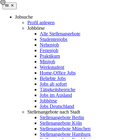
Jobsuche
Profil anlegen
Jobbörse
Alle Stellenangebote
Studentenjobs
Nebenjob
Ferienjob
Praktikum
Minijob
Werkstudent
Home-Office Jobs
Beliebte Jobs
Jobs ab sofort
Tätigkeitsbereiche
Jobs im Ausland
Jobbörse
Jobs Deutschland
Stellenangebote nach Stadt
Stellenangebote Berlin
Stellenangebote Köln
Stellenangebote München
Stellenangebote Hamburg