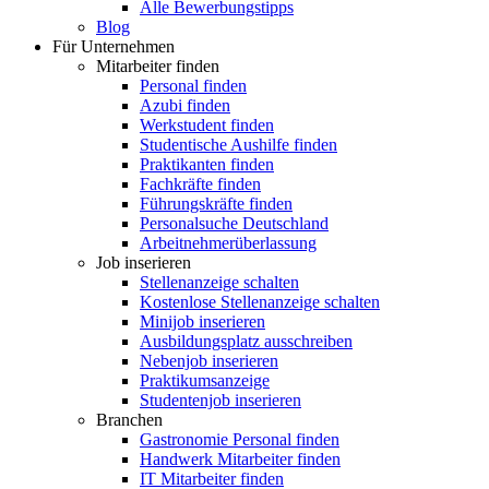
Alle Bewerbungstipps
Blog
Für Unternehmen
Mitarbeiter finden
Personal finden
Azubi finden
Werkstudent finden
Studentische Aushilfe finden
Praktikanten finden
Fachkräfte finden
Führungskräfte finden
Personalsuche Deutschland
Arbeitnehmerüberlassung
Job inserieren
Stellenanzeige schalten
Kostenlose Stellenanzeige schalten
Minijob inserieren
Ausbildungsplatz ausschreiben
Nebenjob inserieren
Praktikumsanzeige
Studentenjob inserieren
Branchen
Gastronomie Personal finden
Handwerk Mitarbeiter finden
IT Mitarbeiter finden