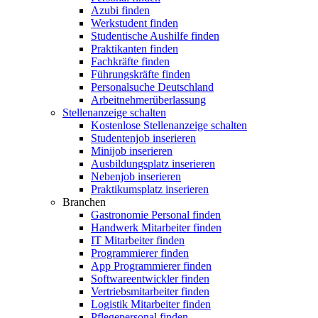
Azubi finden
Werkstudent finden
Studentische Aushilfe finden
Praktikanten finden
Fachkräfte finden
Führungskräfte finden
Personalsuche Deutschland
Arbeitnehmerüberlassung
Stellenanzeige schalten
Kostenlose Stellenanzeige schalten
Studentenjob inserieren
Minijob inserieren
Ausbildungsplatz inserieren
Nebenjob inserieren
Praktikumsplatz inserieren
Branchen
Gastronomie Personal finden
Handwerk Mitarbeiter finden
IT Mitarbeiter finden
Programmierer finden
App Programmierer finden
Softwareentwickler finden
Vertriebsmitarbeiter finden
Logistik Mitarbeiter finden
Pflegepersonal finden