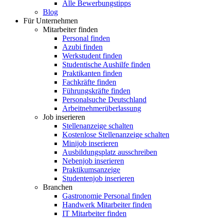
Alle Bewerbungstipps
Blog
Für Unternehmen
Mitarbeiter finden
Personal finden
Azubi finden
Werkstudent finden
Studentische Aushilfe finden
Praktikanten finden
Fachkräfte finden
Führungskräfte finden
Personalsuche Deutschland
Arbeitnehmerüberlassung
Job inserieren
Stellenanzeige schalten
Kostenlose Stellenanzeige schalten
Minijob inserieren
Ausbildungsplatz ausschreiben
Nebenjob inserieren
Praktikumsanzeige
Studentenjob inserieren
Branchen
Gastronomie Personal finden
Handwerk Mitarbeiter finden
IT Mitarbeiter finden