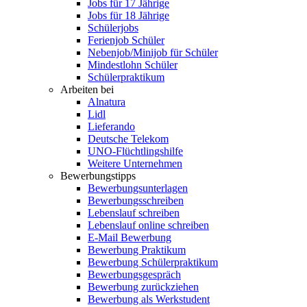
Jobs für 17 Jährige
Jobs für 18 Jährige
Schülerjobs
Ferienjob Schüler
Nebenjob/Minijob für Schüler
Mindestlohn Schüler
Schülerpraktikum
Arbeiten bei
Alnatura
Lidl
Lieferando
Deutsche Telekom
UNO-Flüchtlingshilfe
Weitere Unternehmen
Bewerbungstipps
Bewerbungsunterlagen
Bewerbungsschreiben
Lebenslauf schreiben
Lebenslauf online schreiben
E-Mail Bewerbung
Bewerbung Praktikum
Bewerbung Schülerpraktikum
Bewerbungsgespräch
Bewerbung zurückziehen
Bewerbung als Werkstudent