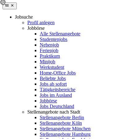
Jobsuche
Profil anlegen
Jobbörse
Alle Stellenangebote
Studentenjobs
Nebenjob
Ferienjob
Praktikum
Minijob
Werkstudent
Home-Office Jobs
Beliebte Jobs
Jobs ab sofort
Tätigkeitsbereiche
Jobs im Ausland
Jobbörse
Jobs Deutschland
Stellenangebote nach Stadt
Stellenangebote Berlin
Stellenangebote Köln
Stellenangebote München
Stellenangebote Hamburg