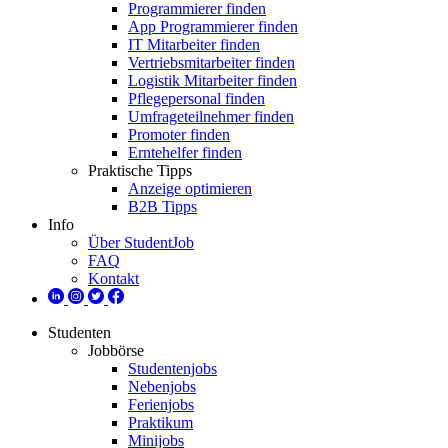
Programmierer finden
App Programmierer finden
IT Mitarbeiter finden
Vertriebsmitarbeiter finden
Logistik Mitarbeiter finden
Pflegepersonal finden
Umfrageteilnehmer finden
Promoter finden
Erntehelfer finden
Praktische Tipps
Anzeige optimieren
B2B Tipps
Info
Über StudentJob
FAQ
Kontakt
Studenten
Jobbörse
Studentenjobs
Nebenjobs
Ferienjobs
Praktikum
Minijobs