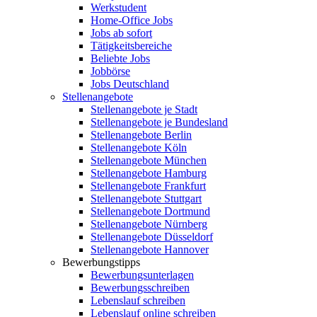
Werkstudent
Home-Office Jobs
Jobs ab sofort
Tätigkeitsbereiche
Beliebte Jobs
Jobbörse
Jobs Deutschland
Stellenangebote
Stellenangebote je Stadt
Stellenangebote je Bundesland
Stellenangebote Berlin
Stellenangebote Köln
Stellenangebote München
Stellenangebote Hamburg
Stellenangebote Frankfurt
Stellenangebote Stuttgart
Stellenangebote Dortmund
Stellenangebote Nürnberg
Stellenangebote Düsseldorf
Stellenangebote Hannover
Bewerbungstipps
Bewerbungsunterlagen
Bewerbungsschreiben
Lebenslauf schreiben
Lebenslauf online schreiben