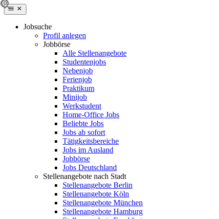
Jobsuche
Profil anlegen
Jobbörse
Alle Stellenangebote
Studentenjobs
Nebenjob
Ferienjob
Praktikum
Minijob
Werkstudent
Home-Office Jobs
Beliebte Jobs
Jobs ab sofort
Tätigkeitsbereiche
Jobs im Ausland
Jobbörse
Jobs Deutschland
Stellenangebote nach Stadt
Stellenangebote Berlin
Stellenangebote Köln
Stellenangebote München
Stellenangebote Hamburg