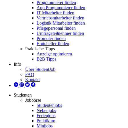
Programmierer finden
App Programmierer finden
IT Mitarbeiter finden
Vertriebsmitarbeiter finden
Logistik Mitarbeiter finden
Pflegepersonal finden
Umfrageteilnehmer finden
Promoter finden
Erntehelfer finden
Praktische Tipps
Anzeige optimieren
B2B Tipps
Info
Über StudentJob
FAQ
Kontakt
Studenten
Jobbörse
Studentenjobs
Nebenjobs
Ferienjobs
Praktikum
Minijobs