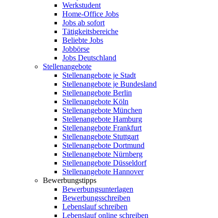
Werkstudent
Home-Office Jobs
Jobs ab sofort
Tätigkeitsbereiche
Beliebte Jobs
Jobbörse
Jobs Deutschland
Stellenangebote
Stellenangebote je Stadt
Stellenangebote je Bundesland
Stellenangebote Berlin
Stellenangebote Köln
Stellenangebote München
Stellenangebote Hamburg
Stellenangebote Frankfurt
Stellenangebote Stuttgart
Stellenangebote Dortmund
Stellenangebote Nürnberg
Stellenangebote Düsseldorf
Stellenangebote Hannover
Bewerbungstipps
Bewerbungsunterlagen
Bewerbungsschreiben
Lebenslauf schreiben
Lebenslauf online schreiben