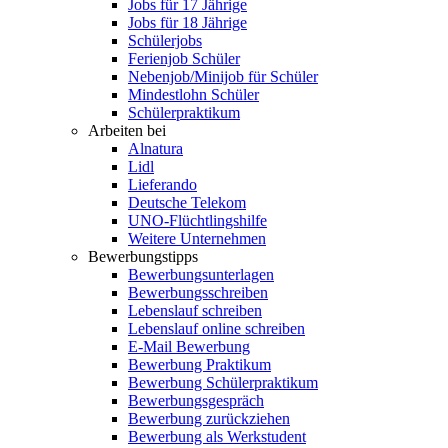
Jobs für 17 Jährige
Jobs für 18 Jährige
Schülerjobs
Ferienjob Schüler
Nebenjob/Minijob für Schüler
Mindestlohn Schüler
Schülerpraktikum
Arbeiten bei
Alnatura
Lidl
Lieferando
Deutsche Telekom
UNO-Flüchtlingshilfe
Weitere Unternehmen
Bewerbungstipps
Bewerbungsunterlagen
Bewerbungsschreiben
Lebenslauf schreiben
Lebenslauf online schreiben
E-Mail Bewerbung
Bewerbung Praktikum
Bewerbung Schülerpraktikum
Bewerbungsgespräch
Bewerbung zurückziehen
Bewerbung als Werkstudent