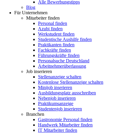
Alle Bewerbungstipps
Blog
Für Unternehmen
Mitarbeiter finden
Personal finden
Azubi finden
Werkstudent finden
Studentische Aushilfe finden
Praktikanten finden
Fachkräfte finden
Führungskräfte finden
Personalsuche Deutschland
Arbeitnehmerüberlassung
Job inserieren
Stellenanzeige schalten
Kostenlose Stellenanzeige schalten
Minijob inserieren
Ausbildungsplatz ausschreiben
Nebenjob inserieren
Praktikumsanzeige
Studentenjob inserieren
Branchen
Gastronomie Personal finden
Handwerk Mitarbeiter finden
IT Mitarbeiter finden