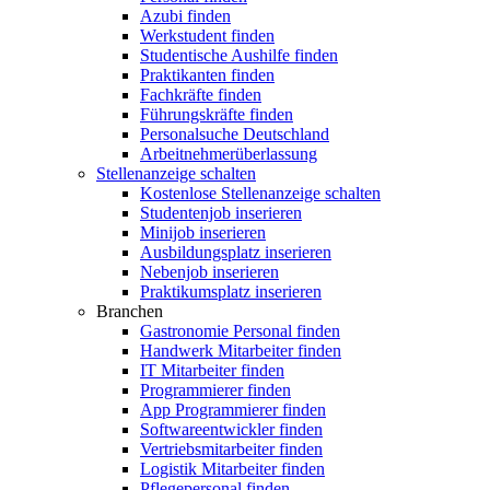
Azubi finden
Werkstudent finden
Studentische Aushilfe finden
Praktikanten finden
Fachkräfte finden
Führungskräfte finden
Personalsuche Deutschland
Arbeitnehmerüberlassung
Stellenanzeige schalten
Kostenlose Stellenanzeige schalten
Studentenjob inserieren
Minijob inserieren
Ausbildungsplatz inserieren
Nebenjob inserieren
Praktikumsplatz inserieren
Branchen
Gastronomie Personal finden
Handwerk Mitarbeiter finden
IT Mitarbeiter finden
Programmierer finden
App Programmierer finden
Softwareentwickler finden
Vertriebsmitarbeiter finden
Logistik Mitarbeiter finden
Pflegepersonal finden