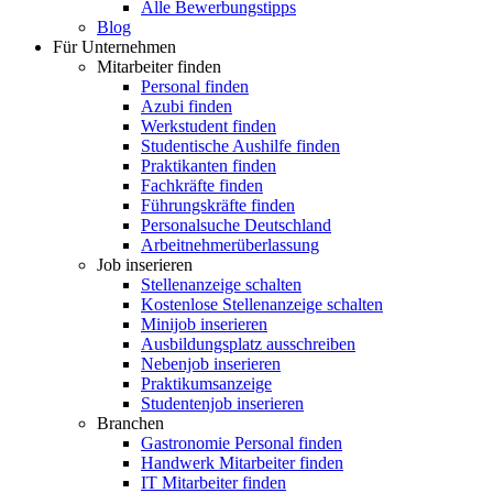
Alle Bewerbungstipps
Blog
Für Unternehmen
Mitarbeiter finden
Personal finden
Azubi finden
Werkstudent finden
Studentische Aushilfe finden
Praktikanten finden
Fachkräfte finden
Führungskräfte finden
Personalsuche Deutschland
Arbeitnehmerüberlassung
Job inserieren
Stellenanzeige schalten
Kostenlose Stellenanzeige schalten
Minijob inserieren
Ausbildungsplatz ausschreiben
Nebenjob inserieren
Praktikumsanzeige
Studentenjob inserieren
Branchen
Gastronomie Personal finden
Handwerk Mitarbeiter finden
IT Mitarbeiter finden