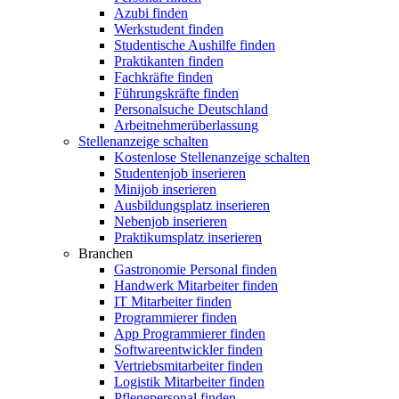
Azubi finden
Werkstudent finden
Studentische Aushilfe finden
Praktikanten finden
Fachkräfte finden
Führungskräfte finden
Personalsuche Deutschland
Arbeitnehmerüberlassung
Stellenanzeige schalten
Kostenlose Stellenanzeige schalten
Studentenjob inserieren
Minijob inserieren
Ausbildungsplatz inserieren
Nebenjob inserieren
Praktikumsplatz inserieren
Branchen
Gastronomie Personal finden
Handwerk Mitarbeiter finden
IT Mitarbeiter finden
Programmierer finden
App Programmierer finden
Softwareentwickler finden
Vertriebsmitarbeiter finden
Logistik Mitarbeiter finden
Pflegepersonal finden