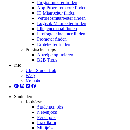
Programmierer finden
App Programmierer finden
IT Mitarbeiter finden
Vertriebsmitarbeiter finden
Logistik Mitarbeiter finden
Pflegepersonal finden
Umfrageteilnehmer finden
Promoter finden
Erntehelfer finden
Praktische Tipps
Anzeige optimieren
B2B Tipps
Info
Über StudentJob
FAQ
Kontakt
Studenten
Jobbörse
Studentenjobs
Nebenjobs
Ferienjobs
Praktikum
Minijobs