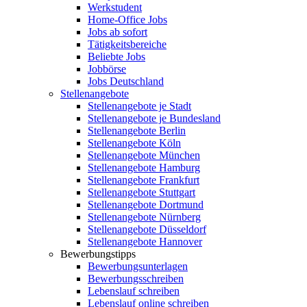
Werkstudent
Home-Office Jobs
Jobs ab sofort
Tätigkeitsbereiche
Beliebte Jobs
Jobbörse
Jobs Deutschland
Stellenangebote
Stellenangebote je Stadt
Stellenangebote je Bundesland
Stellenangebote Berlin
Stellenangebote Köln
Stellenangebote München
Stellenangebote Hamburg
Stellenangebote Frankfurt
Stellenangebote Stuttgart
Stellenangebote Dortmund
Stellenangebote Nürnberg
Stellenangebote Düsseldorf
Stellenangebote Hannover
Bewerbungstipps
Bewerbungsunterlagen
Bewerbungsschreiben
Lebenslauf schreiben
Lebenslauf online schreiben