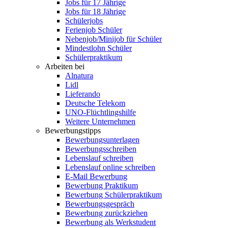
Jobs für 17 Jährige
Jobs für 18 Jährige
Schülerjobs
Ferienjob Schüler
Nebenjob/Minijob für Schüler
Mindestlohn Schüler
Schülerpraktikum
Arbeiten bei
Alnatura
Lidl
Lieferando
Deutsche Telekom
UNO-Flüchtlingshilfe
Weitere Unternehmen
Bewerbungstipps
Bewerbungsunterlagen
Bewerbungsschreiben
Lebenslauf schreiben
Lebenslauf online schreiben
E-Mail Bewerbung
Bewerbung Praktikum
Bewerbung Schülerpraktikum
Bewerbungsgespräch
Bewerbung zurückziehen
Bewerbung als Werkstudent