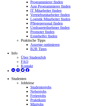
Programmierer finden
App Programmierer finden
IT Mitarbeiter finden
Vertriebsmitarbeiter finden
Logistik Mitarbeiter finden
Pflegepersonal finden
Umfrageteilnehmer finden
Promoter finden
Erntehelfer finden
Praktische Tipps
Anzeige optimieren
B2B Tipps
Info
Über StudentJob
FAQ
Kontakt
Studenten
Jobbörse
Studentenjobs
Nebenjobs
Ferienjobs
Praktikum
Minijobs