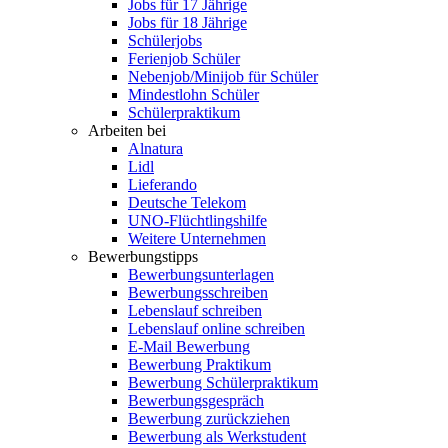
Jobs für 17 Jährige
Jobs für 18 Jährige
Schülerjobs
Ferienjob Schüler
Nebenjob/Minijob für Schüler
Mindestlohn Schüler
Schülerpraktikum
Arbeiten bei
Alnatura
Lidl
Lieferando
Deutsche Telekom
UNO-Flüchtlingshilfe
Weitere Unternehmen
Bewerbungstipps
Bewerbungsunterlagen
Bewerbungsschreiben
Lebenslauf schreiben
Lebenslauf online schreiben
E-Mail Bewerbung
Bewerbung Praktikum
Bewerbung Schülerpraktikum
Bewerbungsgespräch
Bewerbung zurückziehen
Bewerbung als Werkstudent