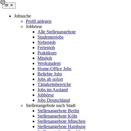
Jobsuche
Profil anlegen
Jobbörse
Alle Stellenangebote
Studentenjobs
Nebenjob
Ferienjob
Praktikum
Minijob
Werkstudent
Home-Office Jobs
Beliebte Jobs
Jobs ab sofort
Tätigkeitsbereiche
Jobs im Ausland
Jobbörse
Jobs Deutschland
Stellenangebote nach Stadt
Stellenangebote Berlin
Stellenangebote Köln
Stellenangebote München
Stellenangebote Hamburg