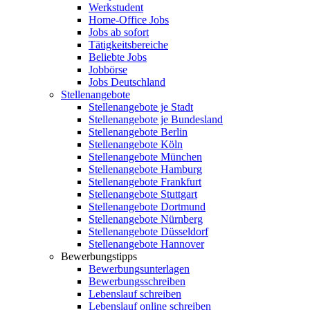
Werkstudent
Home-Office Jobs
Jobs ab sofort
Tätigkeitsbereiche
Beliebte Jobs
Jobbörse
Jobs Deutschland
Stellenangebote
Stellenangebote je Stadt
Stellenangebote je Bundesland
Stellenangebote Berlin
Stellenangebote Köln
Stellenangebote München
Stellenangebote Hamburg
Stellenangebote Frankfurt
Stellenangebote Stuttgart
Stellenangebote Dortmund
Stellenangebote Nürnberg
Stellenangebote Düsseldorf
Stellenangebote Hannover
Bewerbungstipps
Bewerbungsunterlagen
Bewerbungsschreiben
Lebenslauf schreiben
Lebenslauf online schreiben