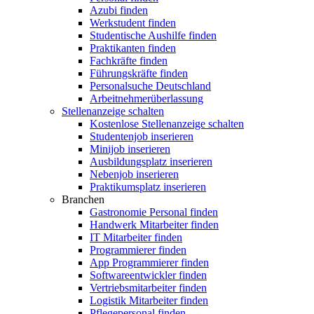
Azubi finden
Werkstudent finden
Studentische Aushilfe finden
Praktikanten finden
Fachkräfte finden
Führungskräfte finden
Personalsuche Deutschland
Arbeitnehmerüberlassung
Stellenanzeige schalten
Kostenlose Stellenanzeige schalten
Studentenjob inserieren
Minijob inserieren
Ausbildungsplatz inserieren
Nebenjob inserieren
Praktikumsplatz inserieren
Branchen
Gastronomie Personal finden
Handwerk Mitarbeiter finden
IT Mitarbeiter finden
Programmierer finden
App Programmierer finden
Softwareentwickler finden
Vertriebsmitarbeiter finden
Logistik Mitarbeiter finden
Pflegepersonal finden