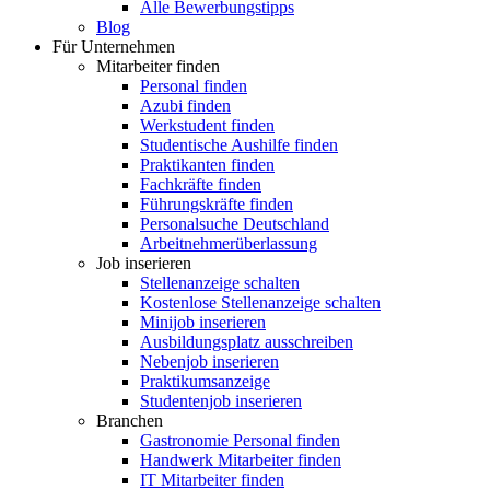
Alle Bewerbungstipps
Blog
Für Unternehmen
Mitarbeiter finden
Personal finden
Azubi finden
Werkstudent finden
Studentische Aushilfe finden
Praktikanten finden
Fachkräfte finden
Führungskräfte finden
Personalsuche Deutschland
Arbeitnehmerüberlassung
Job inserieren
Stellenanzeige schalten
Kostenlose Stellenanzeige schalten
Minijob inserieren
Ausbildungsplatz ausschreiben
Nebenjob inserieren
Praktikumsanzeige
Studentenjob inserieren
Branchen
Gastronomie Personal finden
Handwerk Mitarbeiter finden
IT Mitarbeiter finden