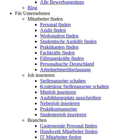
Alle Bewerbungstipps
Blog
Für Unternehmen
Mitarbeiter finden
Personal finden
Azubi finden
Werkstudent finden
Studentische Aushilfe finden
Praktikanten finden
Fachkräfte finden
Führungskräfte finden
Personalsuche Deutschland
Arbeitnehmerüberlassung
Job inserieren
Stellenanzeige schalten
Kostenlose Stellenanzeige schalten
Minijob inserieren
Ausbildungsplatz ausschreiben
Nebenjob inserieren
Praktikumsanzeige
Studentenjob inserieren
Branchen
Gastronomie Personal finden
Handwerk Mitarbeiter finden
IT Mitarbeiter finden