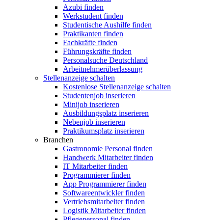
Azubi finden
Werkstudent finden
Studentische Aushilfe finden
Praktikanten finden
Fachkräfte finden
Führungskräfte finden
Personalsuche Deutschland
Arbeitnehmerüberlassung
Stellenanzeige schalten
Kostenlose Stellenanzeige schalten
Studentenjob inserieren
Minijob inserieren
Ausbildungsplatz inserieren
Nebenjob inserieren
Praktikumsplatz inserieren
Branchen
Gastronomie Personal finden
Handwerk Mitarbeiter finden
IT Mitarbeiter finden
Programmierer finden
App Programmierer finden
Softwareentwickler finden
Vertriebsmitarbeiter finden
Logistik Mitarbeiter finden
Pflegepersonal finden