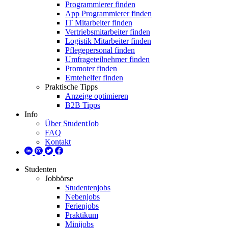
Programmierer finden
App Programmierer finden
IT Mitarbeiter finden
Vertriebsmitarbeiter finden
Logistik Mitarbeiter finden
Pflegepersonal finden
Umfrageteilnehmer finden
Promoter finden
Erntehelfer finden
Praktische Tipps
Anzeige optimieren
B2B Tipps
Info
Über StudentJob
FAQ
Kontakt
Studenten
Jobbörse
Studentenjobs
Nebenjobs
Ferienjobs
Praktikum
Minijobs