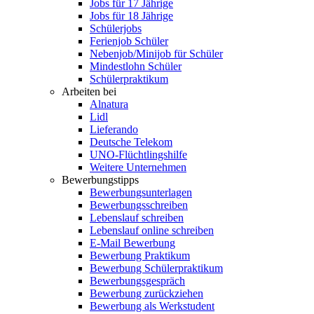
Jobs für 17 Jährige
Jobs für 18 Jährige
Schülerjobs
Ferienjob Schüler
Nebenjob/Minijob für Schüler
Mindestlohn Schüler
Schülerpraktikum
Arbeiten bei
Alnatura
Lidl
Lieferando
Deutsche Telekom
UNO-Flüchtlingshilfe
Weitere Unternehmen
Bewerbungstipps
Bewerbungsunterlagen
Bewerbungsschreiben
Lebenslauf schreiben
Lebenslauf online schreiben
E-Mail Bewerbung
Bewerbung Praktikum
Bewerbung Schülerpraktikum
Bewerbungsgespräch
Bewerbung zurückziehen
Bewerbung als Werkstudent