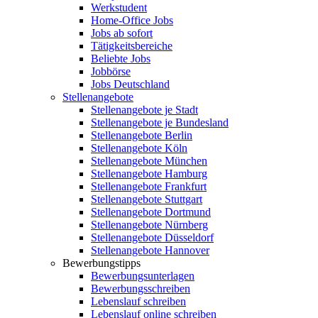
Werkstudent
Home-Office Jobs
Jobs ab sofort
Tätigkeitsbereiche
Beliebte Jobs
Jobbörse
Jobs Deutschland
Stellenangebote
Stellenangebote je Stadt
Stellenangebote je Bundesland
Stellenangebote Berlin
Stellenangebote Köln
Stellenangebote München
Stellenangebote Hamburg
Stellenangebote Frankfurt
Stellenangebote Stuttgart
Stellenangebote Dortmund
Stellenangebote Nürnberg
Stellenangebote Düsseldorf
Stellenangebote Hannover
Bewerbungstipps
Bewerbungsunterlagen
Bewerbungsschreiben
Lebenslauf schreiben
Lebenslauf online schreiben