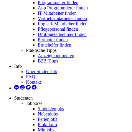
Programmierer finden
App Programmierer finden
IT Mitarbeiter finden
Vertriebsmitarbeiter finden
Logistik Mitarbeiter finden
Pflegepersonal finden
Umfrageteilnehmer finden
Promoter finden
Erntehelfer finden
Praktische Tipps
Anzeige optimieren
B2B Tipps
Info
Über StudentJob
FAQ
Kontakt
Studenten
Jobbörse
Studentenjobs
Nebenjobs
Ferienjobs
Praktikum
Minijobs