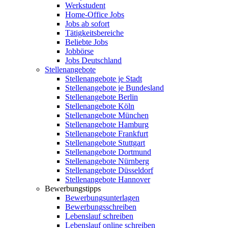
Werkstudent
Home-Office Jobs
Jobs ab sofort
Tätigkeitsbereiche
Beliebte Jobs
Jobbörse
Jobs Deutschland
Stellenangebote
Stellenangebote je Stadt
Stellenangebote je Bundesland
Stellenangebote Berlin
Stellenangebote Köln
Stellenangebote München
Stellenangebote Hamburg
Stellenangebote Frankfurt
Stellenangebote Stuttgart
Stellenangebote Dortmund
Stellenangebote Nürnberg
Stellenangebote Düsseldorf
Stellenangebote Hannover
Bewerbungstipps
Bewerbungsunterlagen
Bewerbungsschreiben
Lebenslauf schreiben
Lebenslauf online schreiben