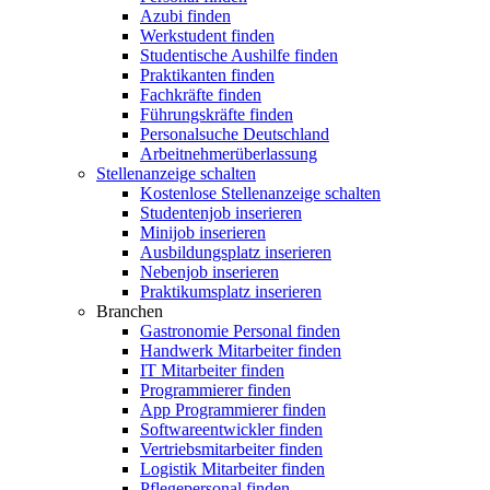
Azubi finden
Werkstudent finden
Studentische Aushilfe finden
Praktikanten finden
Fachkräfte finden
Führungskräfte finden
Personalsuche Deutschland
Arbeitnehmerüberlassung
Stellenanzeige schalten
Kostenlose Stellenanzeige schalten
Studentenjob inserieren
Minijob inserieren
Ausbildungsplatz inserieren
Nebenjob inserieren
Praktikumsplatz inserieren
Branchen
Gastronomie Personal finden
Handwerk Mitarbeiter finden
IT Mitarbeiter finden
Programmierer finden
App Programmierer finden
Softwareentwickler finden
Vertriebsmitarbeiter finden
Logistik Mitarbeiter finden
Pflegepersonal finden