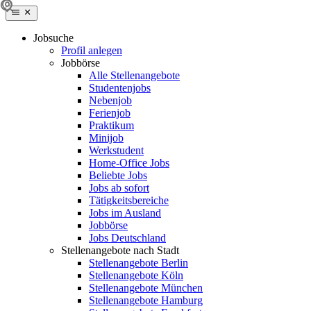
Jobsuche
Profil anlegen
Jobbörse
Alle Stellenangebote
Studentenjobs
Nebenjob
Ferienjob
Praktikum
Minijob
Werkstudent
Home-Office Jobs
Beliebte Jobs
Jobs ab sofort
Tätigkeitsbereiche
Jobs im Ausland
Jobbörse
Jobs Deutschland
Stellenangebote nach Stadt
Stellenangebote Berlin
Stellenangebote Köln
Stellenangebote München
Stellenangebote Hamburg