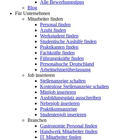
Alle Bewerbungstipps
Blog
Für Unternehmen
Mitarbeiter finden
Personal finden
Azubi finden
Werkstudent finden
Studentische Aushilfe finden
Praktikanten finden
Fachkräfte finden
Führungskräfte finden
Personalsuche Deutschland
Arbeitnehmerüberlassung
Job inserieren
Stellenanzeige schalten
Kostenlose Stellenanzeige schalten
Minijob inserieren
Ausbildungsplatz ausschreiben
Nebenjob inserieren
Praktikumsanzeige
Studentenjob inserieren
Branchen
Gastronomie Personal finden
Handwerk Mitarbeiter finden
IT Mitarbeiter finden