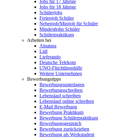
Jobs für 17 Jährige
Jobs für 18 Jährige
Schülerjobs
Ferienjob Schüler
Nebenjob/Minijob für Schüler
Mindestlohn Schüler
Schülerpraktikum
Arbeiten bei
Alnatura
Lidl
Lieferando
Deutsche Telekom
UNO-Flüchtlingshilfe
Weitere Unternehmen
Bewerbungstipps
Bewerbungsunterlagen
Bewerbungsschreiben
Lebenslauf schreiben
Lebenslauf online schreiben
E-Mail Bewerbung
Bewerbung Praktikum
Bewerbung Schülerpraktikum
Bewerbungsgespräch
Bewerbung zurückziehen
Bewerbung als Werkstudent