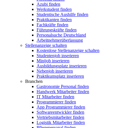
Azubi finden
Werkstudent finden
Studentische Aushilfe finden
Praktikanten finden
Fachkräfte finden
Führungskräfte finden
Personalsuche Deutschland
Arbeitnehmerüberlassung
Stellenanzeige schalten
Kostenlose Stellenanzeige schalten
Studentenjob inserieren
Minijob inserieren
Ausbildungsplatz inserieren
Nebenjob inserieren
Praktikumsplatz inserieren
Branchen
Gastronomie Personal finden
Handwerk Mitarbeiter finden
IT Mitarbeiter finden
Programmierer finden
App Programmierer finden
Softwareentwickler finden
Vertriebsmitarbeiter finden
Logistik Mitarbeiter finden
Pflegepersonal finden