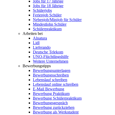
Jobs für 17 Jährige
Jobs für 18 Jährige
Schülerjobs
Ferienjob Schüler
Nebenjob/Minijob für Schüler
Mindestlohn Schüler
Schülerpraktikum
Arbeiten bei
Alnatura
Lidl
Lieferando
Deutsche Telekom
UNO-Flüchtlingshilfe
Weitere Unternehmen
Bewerbungstipps
Bewerbungsunterlagen
Bewerbungsschreiben
Lebenslauf schreiben
Lebenslauf online schreiben
E-Mail Bewerbung
Bewerbung Praktikum
Bewerbung Schülerpraktikum
Bewerbungsgespräch
Bewerbung zurückziehen
Bewerbung als Werkstudent