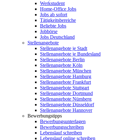
Werkstudent
Home-Office Jobs
Jobs ab sofort
Tätigkeitsbereiche
Beliebte Jobs
Jobbörse
Jobs Deutschland
Stellenangebote
Stellenangebote je Stadt
Stellenangebote je Bundesland
Stellenangebote Berlin
Stellenangebote Köln
Stellenangebote München
Stellenangebote Hamburg
Stellenangebote Frankfurt
Stellenangebote Stuttgart
Stellenangebote Dortmund
Stellenangebote Nürnberg
Stellenangebote Düsseldorf
Stellenangebote Hannover
Bewerbungstipps
Bewerbungsunterlagen
Bewerbungsschreiben
Lebenslauf schreiben
Lebenslauf online schreiben