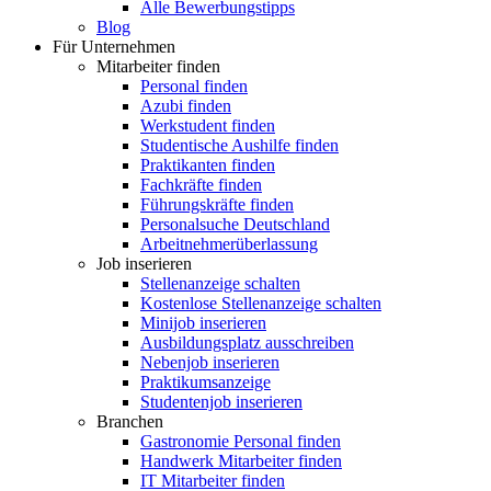
Alle Bewerbungstipps
Blog
Für Unternehmen
Mitarbeiter finden
Personal finden
Azubi finden
Werkstudent finden
Studentische Aushilfe finden
Praktikanten finden
Fachkräfte finden
Führungskräfte finden
Personalsuche Deutschland
Arbeitnehmerüberlassung
Job inserieren
Stellenanzeige schalten
Kostenlose Stellenanzeige schalten
Minijob inserieren
Ausbildungsplatz ausschreiben
Nebenjob inserieren
Praktikumsanzeige
Studentenjob inserieren
Branchen
Gastronomie Personal finden
Handwerk Mitarbeiter finden
IT Mitarbeiter finden