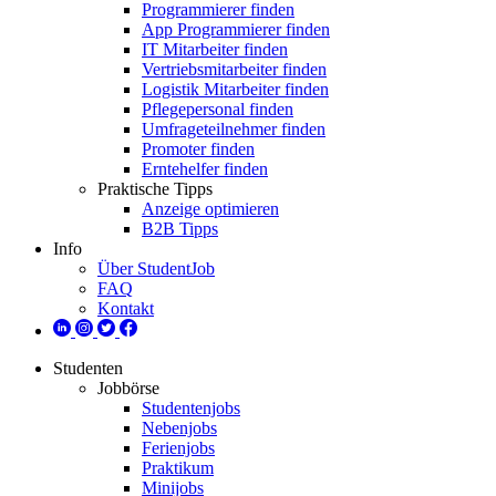
Programmierer finden
App Programmierer finden
IT Mitarbeiter finden
Vertriebsmitarbeiter finden
Logistik Mitarbeiter finden
Pflegepersonal finden
Umfrageteilnehmer finden
Promoter finden
Erntehelfer finden
Praktische Tipps
Anzeige optimieren
B2B Tipps
Info
Über StudentJob
FAQ
Kontakt
Studenten
Jobbörse
Studentenjobs
Nebenjobs
Ferienjobs
Praktikum
Minijobs