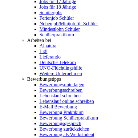
Jobs für 17 Jährige
Jobs für 18 Jährige
Schülerjobs
Ferienjob Schüler
Nebenjob/Minijob für Schüler
Mindestlohn Schüler
Schülerpraktikum
Arbeiten bei
Alnatura
Lidl
Lieferando
Deutsche Telekom
UNO-Flüchtlingshilfe
Weitere Unternehmen
Bewerbungstipps
Bewerbungsunterlagen
Bewerbungsschreiben
Lebenslauf schreiben
Lebenslauf online schreiben
E-Mail Bewerbung
Bewerbung Praktikum
Bewerbung Schülerpraktikum
Bewerbungsgespräch
Bewerbung zurückziehen
Bewerbung als Werkstudent