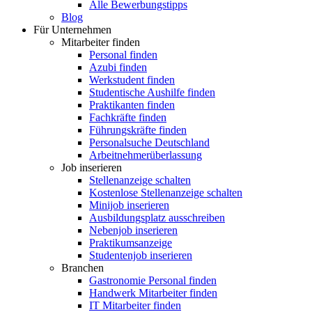
Alle Bewerbungstipps
Blog
Für Unternehmen
Mitarbeiter finden
Personal finden
Azubi finden
Werkstudent finden
Studentische Aushilfe finden
Praktikanten finden
Fachkräfte finden
Führungskräfte finden
Personalsuche Deutschland
Arbeitnehmerüberlassung
Job inserieren
Stellenanzeige schalten
Kostenlose Stellenanzeige schalten
Minijob inserieren
Ausbildungsplatz ausschreiben
Nebenjob inserieren
Praktikumsanzeige
Studentenjob inserieren
Branchen
Gastronomie Personal finden
Handwerk Mitarbeiter finden
IT Mitarbeiter finden