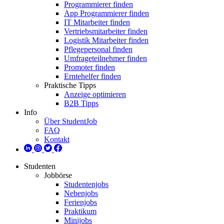
Programmierer finden
App Programmierer finden
IT Mitarbeiter finden
Vertriebsmitarbeiter finden
Logistik Mitarbeiter finden
Pflegepersonal finden
Umfrageteilnehmer finden
Promoter finden
Erntehelfer finden
Praktische Tipps
Anzeige optimieren
B2B Tipps
Info
Über StudentJob
FAQ
Kontakt
Studenten
Jobbörse
Studentenjobs
Nebenjobs
Ferienjobs
Praktikum
Minijobs