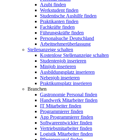
Azubi finden
Werkstudent finden
Studentische Aushilfe finden
Praktikanten finden
Fachkräfte finden
Führungskräfte finden
Personalsuche Deutschland
Arbeitnehmerüberlassung
Stellenanzeige schalten
Kostenlose Stellenanzeige schalten
Studentenjob inserieren
Minijob inserieren
Ausbildungsplatz inserieren
Nebenjob inserieren
Praktikumsplatz inserieren
Branchen
Gastronomie Personal finden
Handwerk Mitarbeiter finden
IT Mitarbeiter finden
Programmierer finden
App Programmierer finden
Softwareentwickler finden
Vertriebsmitarbeiter finden
Logistik Mitarbeiter finden
Pflegepersonal finden