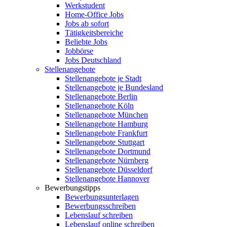
Werkstudent
Home-Office Jobs
Jobs ab sofort
Tätigkeitsbereiche
Beliebte Jobs
Jobbörse
Jobs Deutschland
Stellenangebote
Stellenangebote je Stadt
Stellenangebote je Bundesland
Stellenangebote Berlin
Stellenangebote Köln
Stellenangebote München
Stellenangebote Hamburg
Stellenangebote Frankfurt
Stellenangebote Stuttgart
Stellenangebote Dortmund
Stellenangebote Nürnberg
Stellenangebote Düsseldorf
Stellenangebote Hannover
Bewerbungstipps
Bewerbungsunterlagen
Bewerbungsschreiben
Lebenslauf schreiben
Lebenslauf online schreiben