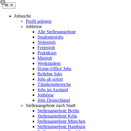
Jobsuche
Profil anlegen
Jobbörse
Alle Stellenangebote
Studentenjobs
Nebenjob
Ferienjob
Praktikum
Minijob
Werkstudent
Home-Office Jobs
Beliebte Jobs
Jobs ab sofort
Tätigkeitsbereiche
Jobs im Ausland
Jobbörse
Jobs Deutschland
Stellenangebote nach Stadt
Stellenangebote Berlin
Stellenangebote Köln
Stellenangebote München
Stellenangebote Hamburg