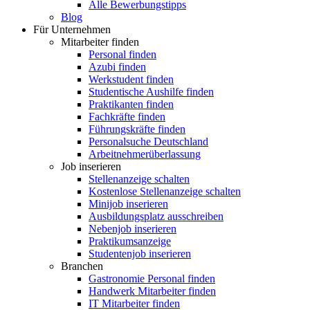
Alle Bewerbungstipps
Blog
Für Unternehmen
Mitarbeiter finden
Personal finden
Azubi finden
Werkstudent finden
Studentische Aushilfe finden
Praktikanten finden
Fachkräfte finden
Führungskräfte finden
Personalsuche Deutschland
Arbeitnehmerüberlassung
Job inserieren
Stellenanzeige schalten
Kostenlose Stellenanzeige schalten
Minijob inserieren
Ausbildungsplatz ausschreiben
Nebenjob inserieren
Praktikumsanzeige
Studentenjob inserieren
Branchen
Gastronomie Personal finden
Handwerk Mitarbeiter finden
IT Mitarbeiter finden