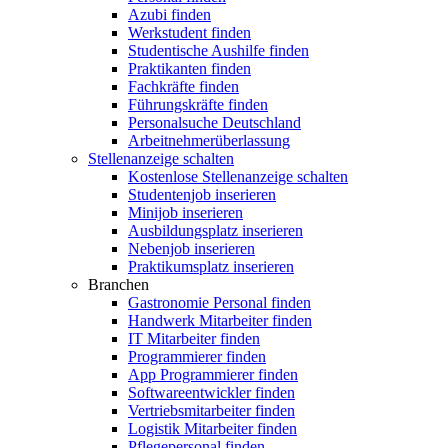
Azubi finden
Werkstudent finden
Studentische Aushilfe finden
Praktikanten finden
Fachkräfte finden
Führungskräfte finden
Personalsuche Deutschland
Arbeitnehmerüberlassung
Stellenanzeige schalten
Kostenlose Stellenanzeige schalten
Studentenjob inserieren
Minijob inserieren
Ausbildungsplatz inserieren
Nebenjob inserieren
Praktikumsplatz inserieren
Branchen
Gastronomie Personal finden
Handwerk Mitarbeiter finden
IT Mitarbeiter finden
Programmierer finden
App Programmierer finden
Softwareentwickler finden
Vertriebsmitarbeiter finden
Logistik Mitarbeiter finden
Pflegepersonal finden