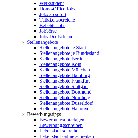
Werkstudent
Home-Office Jobs
Jobs ab sofort
Tätigkeitsbereiche
Beliebte Jobs
Jobbörse
Jobs Deutschland
Stellenangebote
Stellenangebote je Stadt
Stellenangebote je Bundesland
Stellenangebote Berlin
Stellenangebote Köln
Stellenangebote München
Stellenangebote Hamburg
Stellenangebote Frankfurt
Stellenangebote Stuttgart
Stellenangebote Dortmund
Stellenangebote Nürnberg
Stellenangebote Düsseldorf
Stellenangebote Hannover
Bewerbungstipps
Bewerbungsunterlagen
Bewerbungsschreiben
Lebenslauf schreiben
Lebenslauf online schreiben