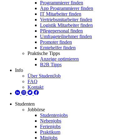
Programmierer finden
App Programmierer finden
IT Mitarbeiter finden
Vertriebsmitarbeiter finden
Logistik Mitarbeiter finden
Pflegepersonal finden
Umfrageteilnehmer finden
Promoter finden
Erntehelfer finden
Praktische Tipps
Anzeige optimieren
B2B Tipps
Info
Über StudentJob
FAQ
Kontakt
Studenten
Jobbörse
Studentenjobs
Nebenjobs
Ferienjobs
Praktikum
Minijobs