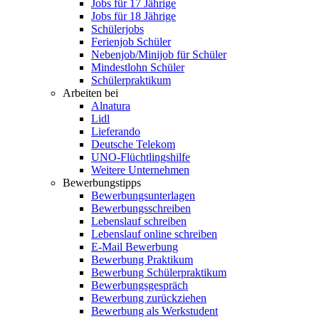
Jobs für 17 Jährige
Jobs für 18 Jährige
Schülerjobs
Ferienjob Schüler
Nebenjob/Minijob für Schüler
Mindestlohn Schüler
Schülerpraktikum
Arbeiten bei
Alnatura
Lidl
Lieferando
Deutsche Telekom
UNO-Flüchtlingshilfe
Weitere Unternehmen
Bewerbungstipps
Bewerbungsunterlagen
Bewerbungsschreiben
Lebenslauf schreiben
Lebenslauf online schreiben
E-Mail Bewerbung
Bewerbung Praktikum
Bewerbung Schülerpraktikum
Bewerbungsgespräch
Bewerbung zurückziehen
Bewerbung als Werkstudent